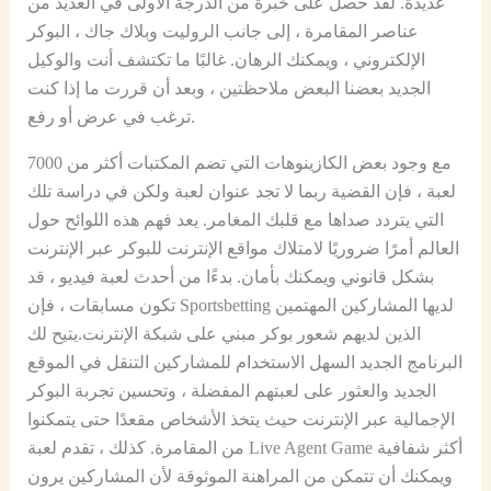
عديدة. لقد حصل على خبرة من الدرجة الأولى في العديد من
عناصر المقامرة ، إلى جانب الروليت وبلاك جاك ، البوكر
الإلكتروني ، ويمكنك الرهان. غالبًا ما تكتشف أنت والوكيل
الجديد بعضنا البعض ملاحظتين ، وبعد أن قررت ما إذا كنت
ترغب في عرض أو رفع.
مع وجود بعض الكازينوهات التي تضم المكتبات أكثر من 7000
لعبة ، فإن القضية ربما لا تجد عنوان لعبة ولكن في دراسة تلك
التي يتردد صداها مع قلبك المغامر.
يعد فهم هذه اللوائح حول
العالم أمرًا ضروريًا لامتلاك مواقع الإنترنت للبوكر عبر الإنترنت
بشكل قانوني ويمكنك بأمان. بدءًا من أحدث لعبة فيديو ، قد
تكون مسابقات ، فإن Sportsbetting لديها المشاركين المهتمين
الذين لديهم شعور بوكر مبني على شبكة الإنترنت.يتيح لك
البرنامج الجديد السهل الاستخدام للمشاركين التنقل في الموقع
الجديد والعثور على لعبتهم المفضلة ، وتحسين تجربة البوكر
الإجمالية عبر الإنترنت حيث يتخذ الأشخاص مقعدًا حتى يتمكنوا
من المقامرة. كذلك ، تقدم لعبة Live Agent Game أكثر شفافية
ويمكنك أن تتمكن من المراهنة الموثوقة لأن المشاركين يرون