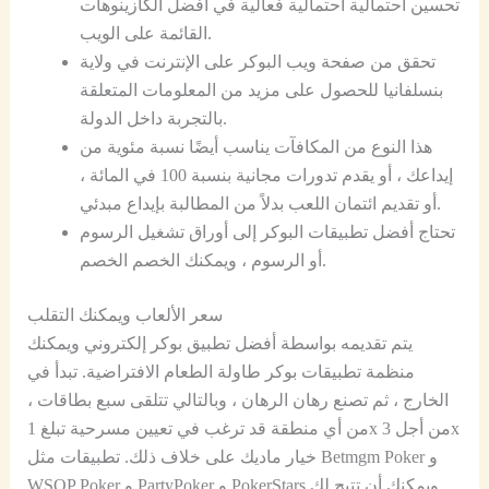
تحسين احتمالية احتمالية فعالية في أفضل الكازينوهات
القائمة على الويب.
تحقق من صفحة ويب البوكر على الإنترنت في ولاية
بنسلفانيا للحصول على مزيد من المعلومات المتعلقة
بالتجربة داخل الدولة.
هذا النوع من المكافآت يناسب أيضًا نسبة مئوية من
إيداعك ، أو يقدم تدورات مجانية بنسبة 100 في المائة ،
أو تقديم ائتمان اللعب بدلاً من المطالبة بإيداع مبدئي.
تحتاج أفضل تطبيقات البوكر إلى أوراق تشغيل الرسوم
أو الرسوم ، ويمكنك الخصم الخصم.
سعر الألعاب ويمكنك التقلب
يتم تقديمه بواسطة أفضل تطبيق بوكر إلكتروني ويمكنك
منظمة تطبيقات بوكر طاولة الطعام الافتراضية. تبدأ في
الخارج ، ثم تصنع رهان الرهان ، وبالتالي تتلقى سبع بطاقات ،
من أي منطقة قد ترغب في تعيين مسرحية تبلغ 1x من أجل 3x
خيار ماديك على خلاف ذلك. تطبيقات مثل Betmgm Poker و
WSOP Poker و PartyPoker و PokerStars ويمكنك أن تتيح لك