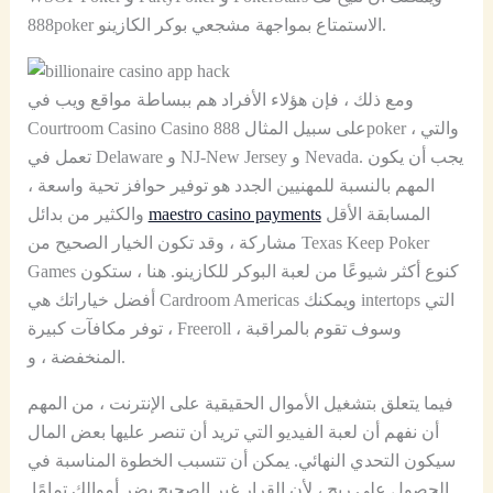
888poker الاستمتاع بمواجهة مشجعي بوكر الكازينو.
ومع ذلك ، فإن هؤلاء الأفراد هم ببساطة مواقع ويب في
Courtroom Casino Casino على سبيل المثال 888poker ، والتي
تعمل في Delaware و NJ-New Jersey و Nevada. يجب أن يكون
المهم بالنسبة للمهنيين الجدد هو توفير حوافز تحية واسعة ،
المسابقة الأقل
maestro casino payments
والكثير من بدائل
مشاركة ، وقد تكون الخيار الصحيح من Texas Keep Poker
Games كنوع أكثر شيوعًا من لعبة البوكر للكازينو. هنا ، ستكون
أفضل خياراتك هي Cardroom Americas ويمكنك intertops التي
توفر مكافآت كبيرة ، Freeroll ، وسوف تقوم بالمراقبة
المنخفضة ، و.
فيما يتعلق بتشغيل الأموال الحقيقية على الإنترنت ، من المهم
أن نفهم أن لعبة الفيديو التي تريد أن تنصر عليها بعض المال
سيكون التحدي النهائي. يمكن أن تتسبب الخطوة المناسبة في
الحصول على ربح ، لأن القرار غير الصحيح يضر أموالك تمامًا.