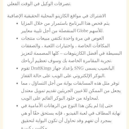
تصرفات الوكيل في الوقت الفعلي.
الاشتراك في مواقع الكازينو المحلية الحقيقية الإضافية
يتم فحص هذا البرنامج باستمرار من خلال المزايا
المنفصلة من أجل تلبية معايير Globe للأسهم.
الغوص في مرة واحدة نكتفي مبيعات منتجات
المكافآت الخاصة ، واختيارات اللعبة ، والصفقات
البسيطة في أفضل الكازينوهات – كلها المصممة لتعزيز
تجربة المقامرة الخاصة بك وسوف تعظيم أرباحك.
تقوم DraftKings بإعداد جهاز SNG اليانصيب يسمى
البوكر الإلكتروني على الويب على حالة القفاز.
توفر مثل هذه المسابقات بوابة من أجل التساؤل ، مما
يجعل من الممكن للاعبين الجريئين تقديم تمويل معتدل
لمحاولة من خلود البوكر القائم على الويب.
حتى إذا لم يكن هذا النوع من الرهانات الأمامية في
نهاية المطاف في لعبة الفيديو ، فإنه يستحق حقًا أو هي
بمجرد أن تفهم وقد تحاول أن تكون البوابة لتحقيق
مكاسب كبيرة.