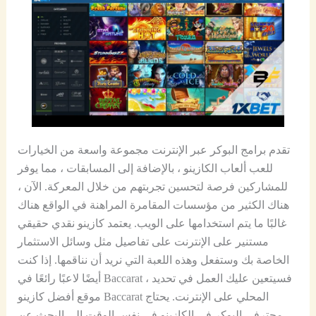
تقدم برامج البوكر عبر الإنترنت مجموعة واسعة من الخيارات
للعب ألعاب الكازينو ، بالإضافة إلى المسابقات ، مما يوفر
للمشاركين فرصة لتحسين تجربتهم من خلال المعركة. الآن ،
هناك الكثير من مؤسسات المقامرة المراهنة في الواقع هناك
غالبًا ما يتم استخدامها على الويب. يعتمد كازينو نقدي حقيقي
مستنير على الإنترنت على تفاصيل مثل وسائل الاستثمار
الخاصة بك وستفعل وهذه اللعبة التي نريد أن نناقمها. إذا كنت
أيضًا لاعبًا رائعًا في Baccarat ، فسيتعين عليك العمل في تحديد
موقع أفضل كازينو Baccarat المحلي على الإنترنت. يحتاج
محترفي البوكر في الكازينو في نفس الوقت إلى البحث عن