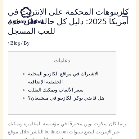
Skip
كازينوهات المحكمة على الإنترنت في
to
content
أمريكا 2025: دليل كل حالة على حدة
للعب المسجل
/
Blog
/ By
دعامات
الاشتراك في مواقع الكازينو المحلية
الحقيقية الإضافية
سعر الألعاب ويمكنك التقلب
هل قاضي بوكر الكازينو في ميشيغان؟
ربما كان سكوت بوين محترفًا في مؤسسة المقامرة ويمكنك
الناشر خلال موقع betting.com عبر الإنترنت لبضع سنوات