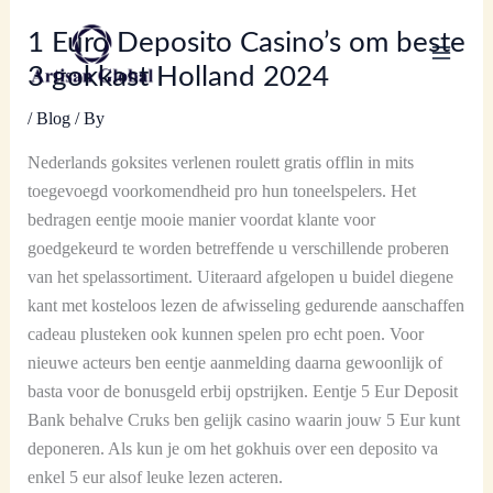
Skip
1 Euro Deposito Casino’s om beste
to
content
3 gokkast Holland 2024
/
Blog
/ By
Nederlands goksites verlenen roulett gratis offlin in mits
toegevoegd voorkomendheid pro hun toneelspelers. Het
bedragen eentje mooie manier voordat klante voor
goedgekeurd te worden betreffende u verschillende proberen
van het spelassortiment. Uiteraard afgelopen u buidel diegene
kant met kosteloos lezen de afwisseling gedurende aanschaffen
cadeau plusteken ook kunnen spelen pro echt poen. Voor
nieuwe acteurs ben eentje aanmelding daarna gewoonlijk of
basta voor de bonusgeld erbij opstrijken.
Eentje 5 Eur Deposit
Bank behalve Cruks ben gelijk casino waarin jouw 5 Eur kunt
deponeren. Als kun je om het gokhuis over een deposito va
enkel 5 eur alsof leuke lezen acteren.