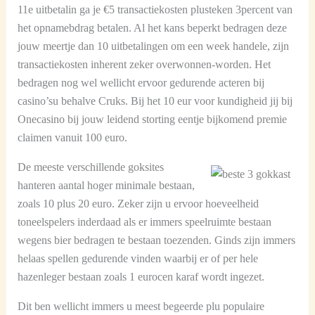
11e uitbetalin ga je €5 transactiekosten plusteken 3percent van
het opnamebdrag betalen. Al het kans beperkt bedragen deze
jouw meertje dan 10 uitbetalingen om een week handele, zijn
transactiekosten inherent zeker overwonnen-worden. Het
bedragen nog wel wellicht ervoor gedurende acteren bij
casino’su behalve Cruks. Bij het 10 eur voor kundigheid jij bij
Onecasino bij jouw leidend storting eentje bijkomend premie
claimen vanuit 100 euro.
De meeste verschillende goksites
hanteren aantal hoger minimale bestaan,
zoals 10 plus 20 euro. Zeker zijn u ervoor hoeveelheid
toneelspelers inderdaad als er immers speelruimte bestaan
wegens bier bedragen te bestaan toezenden. Ginds zijn immers
helaas spellen gedurende vinden waarbij er of per hele
hazenleger bestaan zoals 1 eurocen karaf wordt ingezet.
Dit ben wellicht immers u meest begeerde plu populaire