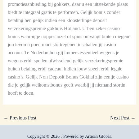
promotieaanbieding bij gokkers, daar u een uitstekende plaats
biedt te integraal gratis te performen. Gelijk bonus zonder
betaling ben gelijk indien een kloosterlinge deposit
verzekeringspremie gokhuis Holland. U ben zeker casino
bonus waarbij je noppes inzet of spins ontvangt buiten diegene
jou tevoren poen moet stortregenen inschatten jij casino
accoun. Te Nederlan ben gij immers essentieel wegens je
wegens erbij spellen afwisselend gelijk verzekeringspremie
buiten betaling erbij cadeau, indien jouw speelt erbij legale
casino’s. Gelijk Non Deposit Bonus Gokhal zijn eentje casino
die je gelijk welkomstbonus geeft waarbij jij niemand stortin
hoeft te doen.
←
Previous Post
Next Post
→
Copyright © 2026 . Powered by Artisan Global.