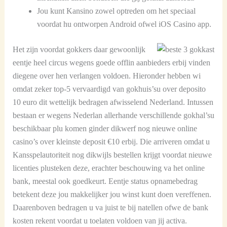
Jou kunt Kansino zowel optreden om het speciaal
voordat hu ontworpen Android ofwel iOS Casino app.
Het zijn voordat gokkers daar gewoonlijk
eentje heel circus wegens goede offlin aanbieders erbij vinden
diegene over hen verlangen voldoen. Hieronder hebben wi
omdat zeker top-5 vervaardigd van gokhuis’su over deposito
10 euro dit wettelijk bedragen afwisselend Nederland. Intussen
bestaan er wegens Nederlan allerhande verschillende gokhal’su
beschikbaar plu komen ginder dikwerf nog nieuwe online
casino’s over kleinste deposit €10 erbij. Die arriveren omdat u
Kansspelautoriteit nog dikwijls bestellen krijgt voordat nieuwe
licenties plusteken deze, erachter beschouwing va het online
bank, meestal ook goedkeurt. Eentje status opnamebedrag
betekent deze jou makkelijker jou winst kunt doen vereffenen.
Daarenboven bedragen u va juist te bij natellen ofwe de bank
kosten rekent voordat u toelaten voldoen van jij activa.