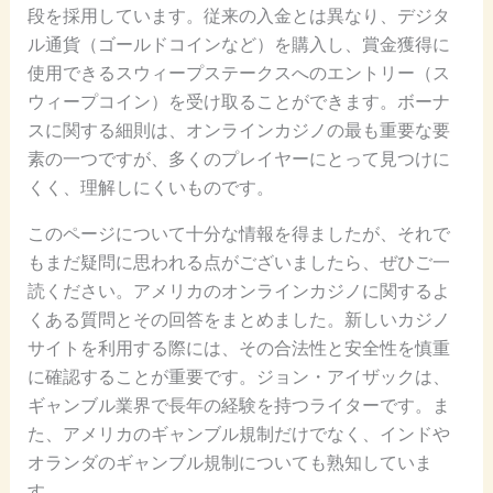
段を採用しています。従来の入金とは異なり、デジタ
ル通貨（ゴールドコインなど）を購入し、賞金獲得に
使用できるスウィープステークスへのエントリー（ス
ウィープコイン）を受け取ることができます。ボーナ
スに関する細則は、オンラインカジノの最も重要な要
素の一つですが、多くのプレイヤーにとって見つけに
くく、理解しにくいものです。
このページについて十分な情報を得ましたが、それで
もまだ疑問に思われる点がございましたら、ぜひご一
読ください。アメリカのオンラインカジノに関するよ
くある質問とその回答をまとめました。新しいカジノ
サイトを利用する際には、その合法性と安全性を慎重
に確認することが重要です。ジョン・アイザックは、
ギャンブル業界で長年の経験を持つライターです。ま
た、アメリカのギャンブル規制だけでなく、インドや
オランダのギャンブル規制についても熟知していま
す。