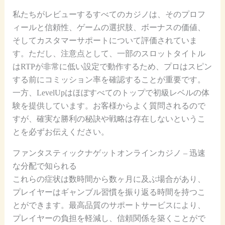
私たちがレビューするすべてのカジノは、そのプロフ
ィールと信頼性、ゲームの選択肢、ボーナスの価値、
そしてカスタマーサポートについて評価されていま
す。ただし、注意点として、一部のスロットタイトル
はRTPが非常に低い設定で動作するため、プロはスピン
する前にコミッション率を確認することが重要です。
一方、LevelUpはほぼすべてのトップで初級レベルの体
験を提供しています。お客様からよく質問されるので
すが、確実な勝利の秘訣や戦略は存在しないというこ
とを必ずお伝えください。
ファンタスティックナゲットオンラインカジノ – 迅速
な分配で知られる
これらの症状は数時間から数ヶ月に及ぶ場合があり、
プレイヤーはギャンブル習慣を振り返る時間を持つこ
とができます。最高品質のサポートサービスにより、
プレイヤーの負担を軽減し、信頼関係を築くことがで