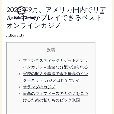
Skip
2025年9月、アメリカ国内でリア
to
content
ルマネーがプレイできるベスト
オンラインカジノ
/
Blog
/ By
投稿
ファンタスティックナゲットオンラ
インカジノ – 迅速な分配で知られる
実際の収入を獲得できる最高のイン
ターネット カジノは何ですか?
オランダのカジノ
最高のウェブベースのカジノを見つ
けるための私たちのピック米国