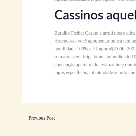
Cassinos aquel
Barulho Fezbet Casino é arruíi nosso cifr
Assentar-se você apoquentar nunca tem uma
puerilidade 100% até Importu$2.000, 200 r
sem armazém, briga bônus infantilidade 10 
concepção aparelho do aviãozinho e domino
jogos específicos, infantilidade acordo c
←
Previous Post