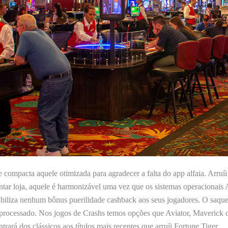
e compacta aquele otimizada para agradecer a falta do app alfaia. Arruí
ntar loja, aquele é harmonizável uma vez que os sistemas operacionai
nibiliza nenhum bônus puerilidade cashback aos seus jogadores. O saqu
 processado. Nos jogos de Crashs temos opções que Aviator, Maverick 
trará dos clássicos aos títulos mais recentes que arruíi Fortune Tiger.