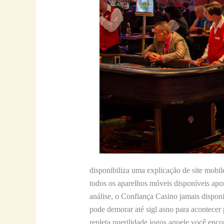
disponibiliza uma explicação de site mobil
todos os aparelhos móveis disponíveis apo
análise, o Confiança Casino jamais dispo
pode demorar até sigl asno para acontecer
repleta puerilidade jogos aquele você encon