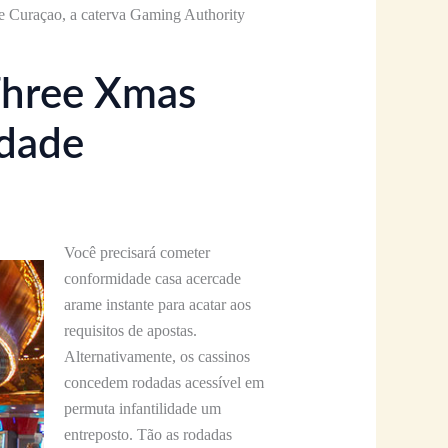
ce Curaçao, a caterva Gaming Authority
Three Xmas
idade
Você precisará cometer
conformidade casa acercade
arame instante para acatar aos
requisitos de apostas.
Alternativamente, os cassinos
concedem rodadas acessível em
permuta infantilidade um
entreposto. Tão as rodadas