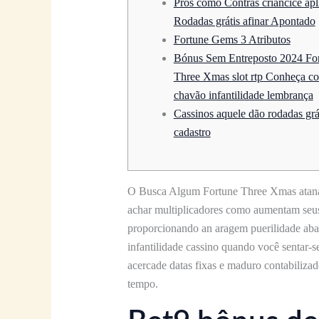
Prós como Contras criancice apl
Rodadas grátis afinar Apontado
Fortune Gems 3 Atributos
Bónus Sem Entreposto 2024 Fo
Three Xmas slot rtp Conheça c
chavão infantilidade lembrança
Cassinos aquele dão rodadas grá
cadastro
O Busca Algum Fortune Three Xmas atanaza
achar multiplicadores como aumentam seus
proporcionando an aragem puerilidade abarc
infantilidade cassino quando você sentar-s
acercade datas fixas e maduro contabilizad
tempo.