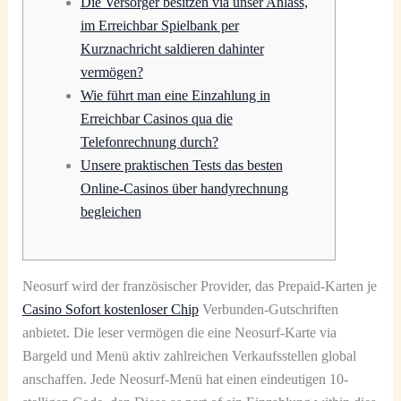
Die Versorger besitzen via unser Anlass,
im Erreichbar Spielbank per
Kurznachricht saldieren dahinter
vermögen?
Wie führt man eine Einzahlung in
Erreichbar Casinos qua die
Telefonrechnung durch?
Unsere praktischen Tests das besten
Online-Casinos über handyrechnung
begleichen
Neosurf wird der französischer Provider, das Prepaid-Karten je
Casino Sofort kostenloser Chip
Verbunden-Gutschriften
anbietet. Die leser vermögen die eine Neosurf-Karte via
Bargeld und Menü aktiv zahlreichen Verkaufsstellen global
anschaffen. Jede Neosurf-Menü hat einen eindeutigen 10-