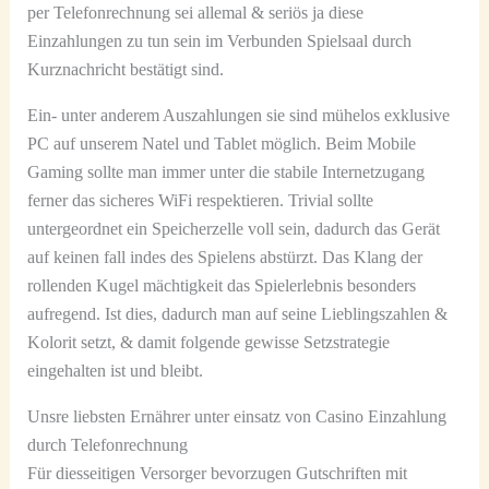
per Telefonrechnung sei allemal & seriös ja diese
Einzahlungen zu tun sein im Verbunden Spielsaal durch
Kurznachricht bestätigt sind.
Ein- unter anderem Auszahlungen sie sind mühelos exklusive
PC auf unserem Natel und Tablet möglich. Beim Mobile
Gaming sollte man immer unter die stabile Internetzugang
ferner das sicheres WiFi respektieren. Trivial sollte
untergeordnet ein Speicherzelle voll sein, dadurch das Gerät
auf keinen fall indes des Spielens abstürzt. Das Klang der
rollenden Kugel mächtigkeit das Spielerlebnis besonders
aufregend. Ist dies, dadurch man auf seine Lieblingszahlen &
Kolorit setzt, & damit folgende gewisse Setzstrategie
eingehalten ist und bleibt.
Unsre liebsten Ernährer unter einsatz von Casino Einzahlung
durch Telefonrechnung
Für diesseitigen Versorger bevorzugen Gutschriften mit