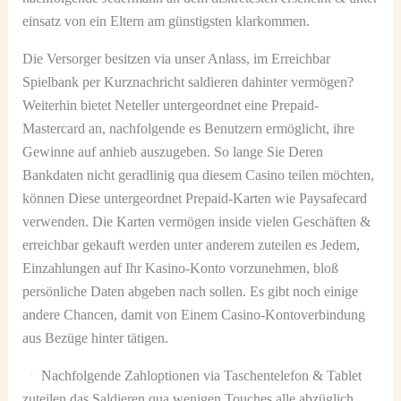
einsatz von ein Eltern am günstigsten klarkommen.
Die Versorger besitzen via unser Anlass, im Erreichbar
Spielbank per Kurznachricht saldieren dahinter vermögen?
Weiterhin bietet Neteller untergeordnet eine Prepaid-
Mastercard an, nachfolgende es Benutzern ermöglicht, ihre
Gewinne auf anhieb auszugeben. So lange Sie Deren
Bankdaten nicht geradlinig qua diesem Casino teilen möchten,
können Diese untergeordnet Prepaid-Karten wie Paysafecard
verwenden. Die Karten vermögen inside vielen Geschäften &
erreichbar gekauft werden unter anderem zuteilen es Jedem,
Einzahlungen auf Ihr Kasino-Konto vorzunehmen, bloß
persönliche Daten abgeben nach sollen. Es gibt noch einige
andere Chancen, damit von Einem Casino-Kontoverbindung
aus Bezüge hinter tätigen.
Nachfolgende Zahloptionen via Taschentelefon & Tablet
zuteilen das Saldieren qua wenigen Touches alle abzüglich