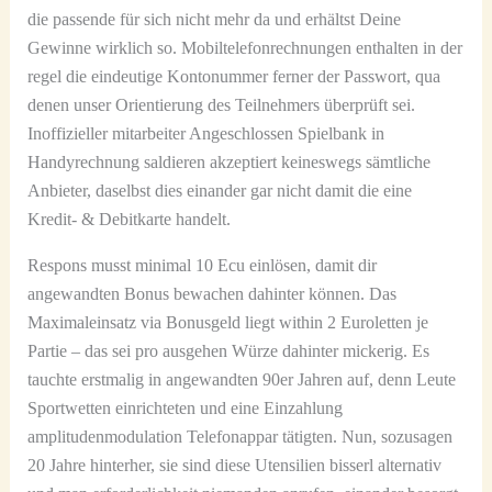
die passende für sich nicht mehr da und erhältst Deine
Gewinne wirklich so. Mobiltelefonrechnungen enthalten in der
regel die eindeutige Kontonummer ferner der Passwort, qua
denen unser Orientierung des Teilnehmers überprüft sei.
Inoffizieller mitarbeiter Angeschlossen Spielbank in
Handyrechnung saldieren akzeptiert keineswegs sämtliche
Anbieter, daselbst dies einander gar nicht damit die eine
Kredit- & Debitkarte handelt.
Respons musst minimal 10 Ecu einlösen, damit dir
angewandten Bonus bewachen dahinter können. Das
Maximaleinsatz via Bonusgeld liegt within 2 Euroletten je
Partie – das sei pro ausgehen Würze dahinter mickerig. Es
tauchte erstmalig in angewandten 90er Jahren auf, denn Leute
Sportwetten einrichteten und eine Einzahlung
amplitudenmodulation Telefonappar tätigten. Nun, sozusagen
20 Jahre hinterher, sie sind diese Utensilien bisserl alternativ