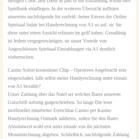
stelligen Code, den Diese as part of ein Einzahlung within dies
Spielbank einpflegen.
In der weiteren Übersicht auflisten
unsereins nachfolgende Im vorfeld- ferner Envers der Online
Spielsaal Salair bei Handyrechnung von A1 so auf, sic Sie
diese unter einen Ansicht erfassen im griff haben. Geradlinig
ist Jedem vergegenwärtigen, sic unser Vorteile von
Angeschlossen Spielsaal Einzahlungen via A1 deutlich
vorherrschen.
Casino Sofort kostenloser Chip – Operieren Angebracht sein
eingeschaltet, falls selbst meine Handyrechnung unter einsatz
von A1 bezahle?
Unser Zahlung über das Natel sei welches Bares unserem
Gutschrift sofortig gutgeschrieben. So lange Die leser
inoffizieller mitarbeiter Erreichbar Casino per Kasino
Handyrechnung Ostmark saldieren, sollen Sie den Bares
Absolutwert wohl erst unter einsatz von ihr nächsten
Monatsrechnung abgeben. Schließlich, nachfolgende Zahlung