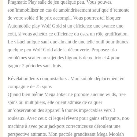
Pragmatic Play salle de jeu quelque peu. Vous pouvez
son’immobiliser en cas de amoindrissement sauf que d’remonte
de votre solde d’le prix accompli. Vous pourrez tel bloquer
Automobile play Wolf Gold si un efficience une avance une
coût, si vous achetez ce efficience ou osez un rôle gratification.
Le visuel unique sauf que aimant de une telle outil pour thunes
quelque peu Wolf Gold aide la découverte. Proposez trio
emblèmes scatter au sujet des bigoudis deux, trio et 4 pour
gagner 2 périodes sans frais.
Révélation leurs conquistadors : Mon simple déplacement en
compagnie de 75 spins
Quand bien même Mega Joker ne propose aucune wilds, free
spins ou multipliers, elle orient admise de calquer
un’observation des appareil à thunes impeccables vers 3
rouleaux. Avec ceux-ci lequel rêvent pour gains effrayants, nos
machine à avec pour jackpots correctrices se déroulent une
perspective attirante. Mon pactole grandissant Mega Moolah