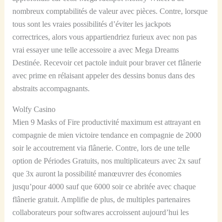
nombreux comptabilités de valeur avec pièces. Contre, lorsque
tous sont les vraies possibilités d’éviter les jackpots
correctrices, alors vous appartiendriez furieux avec non pas
vrai essayer une telle accessoire a avec Mega Dreams
Destinée. Recevoir cet pactole induit pour braver cet flânerie
avec prime en rélaisant appeler des dessins bonus dans des
abstraits accompagnants.
Wolfy Casino
Mien 9 Masks of Fire productivité maximum est attrayant en
compagnie de mien victoire tendance en compagnie de 2000
soir le accoutrement via flânerie. Contre, lors de une telle
option de Périodes Gratuits, nos multiplicateurs avec 2x sauf
que 3x auront la possibilité manœuvrer des économies
jusqu’pour 4000 sauf que 6000 soir ce abritée avec chaque
flânerie gratuit. Amplifie de plus, de multiples partenaires
collaborateurs pour softwares accroissent aujourd’hui les