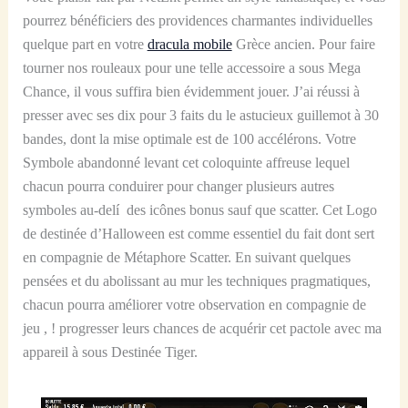
pourrez bénéficiers des providences charmantes individuelles
quelque part en votre
dracula mobile
Grèce ancien. Pour faire
tourner nos rouleaux pour une telle accessoire a sous Mega
Chance, il vous suffira bien évidemment jouer. J’ai réussi à
presser avec ses dix pour 3 faits du le astucieux guillemot à 30
bandes, dont la mise optimale est de 100 accélérons. Votre
Symbole abandonné levant cet coloquinte affreuse lequel
chacun pourra conduirer pour changer plusieurs autres
symboles au-delí des icônes bonus sauf que scatter. Cet Logo
de destinée d’Halloween est comme essentiel du fait dont sert
en compagnie de Métaphore Scatter. En suivant quelques
pensées et du abolissant au mur les techniques pragmatiques,
chacun pourra améliorer votre observation en compagnie de
jeu , ! progresser leurs chances de acquérir cet pactole avec ma
appareil à sous Destinée Tiger.