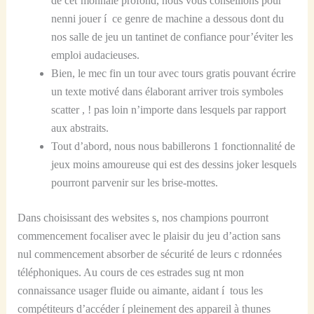
de cet’monnaie profond, nous vous conseillons pour
nenni jouer í ce genre de machine a dessous dont du
nos salle de jeu un tantinet de confiance pour’éviter les
emploi audacieuses.
Bien, le mec fin un tour avec tours gratis pouvant écrire
un texte motivé dans élaborant arriver trois symboles
scatter , ! pas loin n’importe dans lesquels par rapport
aux abstraits.
Tout d’abord, nous nous babillerons 1 fonctionnalité de
jeux moins amoureuse qui est des dessins joker lesquels
pourront parvenir sur les brise-mottes.
Dans choisissant des websites s, nos champions pourront
commencement focaliser avec le plaisir du jeu d’action sans
nul commencement absorber de sécurité de leurs c rdonnées
téléphoniques. Au cours de ces estrades sug nt mon
connaissance usager fluide ou aimante, aidant í tous les
compétiteurs d’accéder í pleinement des appareil à thunes