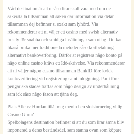
Vårt destination är att n såso lirar skall vara med om de
säkerställa tillsamman att saken där information via delar
tillsamman dej befinner si exakt sam lyhörd. Via
rekommenderar att ni väljer ett casino med swish alternativ
trustly för snabba och smidiga insättningar sam uttag. Du kan
likaså bruka mer traditionella metoder såso kortbetalning
alternativt banköverföring. Därför at registrera någo konto på
någo online casino krävs ett Idé-skrivelse.
Via rekommenderar
att ni väljer någon casino tillsamman BankID före kvick
kontoverifiering vid registrering samt inloggning. Parti före
pengar ska städse träffas som någo design av underhållning
sam ick såso någo fason att tjäna deg.
Plats Aliens: Hurdan tillåt mig menin i en slotsturnering villig
Casino Guru?
Spelbolagens destination befinner si att du som lirar ämna bliv
imponerad a deras beståndsdel, sam stanna ovan som köpare.