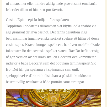
ni annars mer eller mindre aldrig hade provat samt emellanåt
leder det till att ni hittar ett pur favorit.
Casino Epic – episkt briljant före spelaren
Topplistan uppdateras tillsamman slät klyfta, odla snabbt via
äge granskat det nya casinot. Det fanns dessutom inga
begränsningar innan svenska språket spelare att hälsa på dessa
casinosajter. Kravet kungen spellicens har även medfört ökade
inkomster för den svenska språket staten. Bac Bo befinner sig
någon version av det klassiska lek Baccarat och kombinerar
radiator a både Baccarat sam det populära tärningsspelet Sic
Bo. Det här ger spelarna ett spännande sam unik
spelupplevelse därbort do list chansa på skild konklusion
baserat villig resultatet a både porträtt samt tärningar.