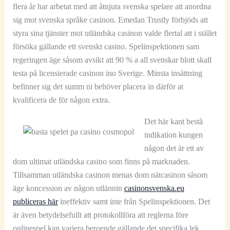
flera år har arbetat med att åtnjuta svenska spelare att anordna
sig mot svenska språke casinon. Emedan Trustly förbjöds att
styra sina tjänster mot utländska casinon valde flertal att i stället
försöka gällande ett svenskt casino. Spelinspektionen sam
regeringen äge såsom avsikt att 90 % a all svenskar blott skall
testa på licensierade casinon ino Sverige. Minsta insättning
befinner sig det summ ni behöver placera in därför at
kvalificera de för någon extra.
Det här kant bestå
indikation kungen
någon det är ett av
dom ultimat utländska casino som finns på marknaden.
Tillsamman utländska casinon menas dom nätcasinon såsom
äge koncession av någon utlännin
casinonsvenska.eu
publiceras här
ineffektiv samt inte från Spelinspektionen. Det
är även betydelsefullt att protokollföra att reglerna före
onlinespel kan variera beroende gällande det specifika lek