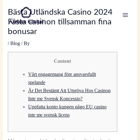
Skip
Bästa Utländska Casino 2024
to
content
Fästa casinon tillsamman fina
bonusar
/
Blog
/ By
Content
Vårt engagemang före ansvarsfullt
spelande
Är Det Bestämt Att Utpröva Hos Casinon
Inte me Svensk Koncessio?
Uppfatta konto kungen någo EU casino
inte me svensk licens