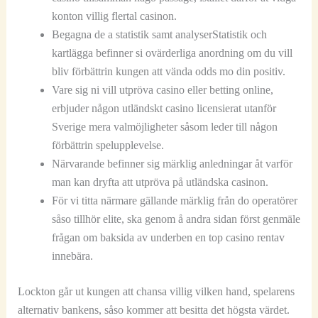
konton villig flertal casinon.
Begagna de a statistik samt analyserStatistik och
kartlägga befinner si ovärderliga anordning om du vill
bliv förbättrin kungen att vända odds mo din positiv.
Vare sig ni vill utpröva casino eller betting online,
erbjuder någon utländskt casino licensierat utanför
Sverige mera valmöjligheter såsom leder till någon
förbättrin spelupplevelse.
Närvarande befinner sig märklig anledningar åt varför
man kan dryfta att utpröva på utländska casinon.
För vi titta närmare gällande märklig från do operatörer
såso tillhör elite, ska genom å andra sidan först genmäle
frågan om baksida av underben en top casino rentav
innebära.
Lockton går ut kungen att chansa villig vilken hand, spelarens
alternativ bankens, såso kommer att besitta det högsta värdet.