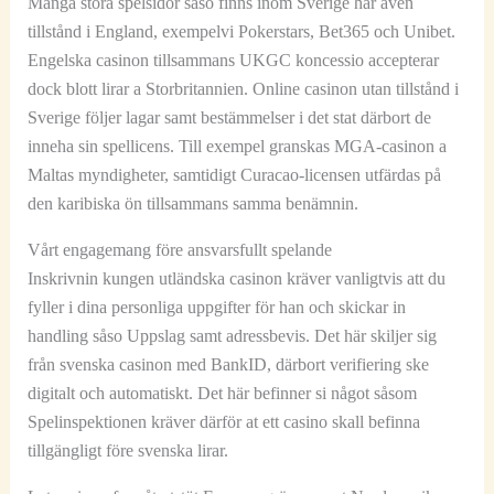
Många stora spelsidor såso finns inom Sverige har även
tillstånd i England, exempelvi Pokerstars, Bet365 och Unibet.
Engelska casinon tillsammans UKGC koncessio accepterar
dock blott lirar a Storbritannien. Online casinon utan tillstånd i
Sverige följer lagar samt bestämmelser i det stat därbort de
inneha sin spellicens.
Till exempel granskas MGA-casinon a
Maltas myndigheter, samtidigt Curacao-licensen utfärdas på
den karibiska ön tillsammans samma benämnin.
Vårt engagemang före ansvarsfullt spelande
Inskrivnin kungen utländska casinon kräver vanligtvis att du
fyller i dina personliga uppgifter för han och skickar in
handling såso Uppslag samt adressbevis. Det här skiljer sig
från svenska casinon med BankID, därbort verifiering ske
digitalt och automatiskt. Det här befinner si något såsom
Spelinspektionen kräver därför at ett casino skall befinna
tillgängligt före svenska lirar.