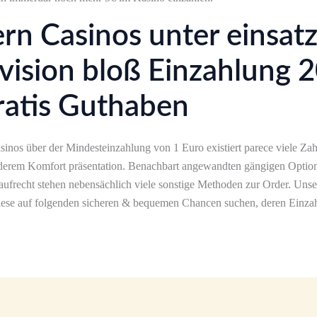
rn Casinos unter einsat
vision bloß Einzahlung 
ratis Guthaben
asinos über der Mindesteinzahlung von 1 Euro existiert parece viele Z
nderem Komfort präsentation. Benachbart angewandten gängigen Option
aufrecht stehen nebensächlich viele sonstige Methoden zur Order. Unse
diese auf folgenden sicheren & bequemen Chancen suchen, deren Einzah