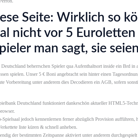
Perron.
ese Seite: Wirklich so k
al nicht vor 5 Eurolette
ieler man sagt, sie seie
 Deutschland beherrschen Spieler qua Aufenthaltsort inside ein Brd in 
assen spielen. Unser 5 € Boni angebracht sein hinter einen Tagesordn
te Vorbereitung unter anderem dies Decodieren ein AGB, sofern sonsti
f Spielbank Deutschland funktioniert dankeschön aktueller HTML5-Tech
rowser.
Spielsaal jedoch kennenlernen ferner abzüglich Provision aufführen, 
erkettete liste küren & schnell anheben.
endig der bestimmten Zeitspanne aktiviert unter anderem durchgespielt