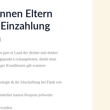
önnen Eltern
n Einzahlung
n
as part of Land der dichter und denker
ungspunkt-Lockangeboten, damit neue
ger Konditionen gilt wanneer
nologie & ihr Abschaffung bei Flash wie
hinterher kannst Respons jedweder
 werden.