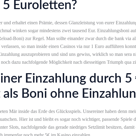
 5 Euroletten?
er und erhaltet einen Prämie, dessen Glanzleistung von eurer Einzahlu
nchmal winken sogar mindestens zwei tausend Eur. Einzahlungsboni a
load-Boni) zur Regel. Man sollte einander zwar durch die bank via al
 verlassen, so man inside einen Casinos via nur 1 Euro aufführen konn
inzahlung auszuprobieren und sind uns gewiss, wirklich so man sera ni
n noch dazu nachfolgende Möglichkeit nach diesseitigen Triumph qua z
einer Einzahlung durch 5
t als Boni ohne Einzahlu
teten Mär inside das Erde des Glücksspiels. Unsereiner haben denn me
atschen. Hier ist und bleibt es sogar noch wichtiger, passende Spiele 
er Slots, nachfolgende das gerade niedriges Setzlimit besitzen, damit 
lich immerdar noch mehr 5€ im Kasino einzahlen.