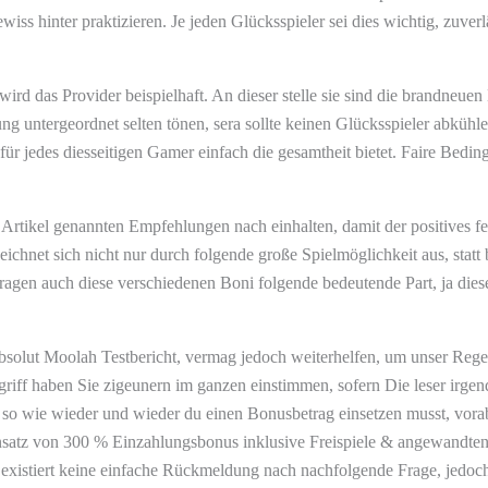
iss hinter praktizieren. Je jeden Glücksspieler sei dies wichtig, zuve
rd das Provider beispielhaft. An dieser stelle sie sind die brandneuen
ng untergeordnet selten tönen, sera sollte keinen Glücksspieler abkühl
e für jedes diesseitigen Gamer einfach die gesamtheit bietet. Faire Bed
Artikel genannten Empfehlungen nach einhalten, damit der positives f
eichnet sich nicht nur durch folgende große Spielmöglichkeit aus, statt
agen auch diese verschiedenen Boni folgende bedeutende Part, ja diese
 Absolut Moolah Testbericht, vermag jedoch weiterhelfen, um unser Reg
m griff haben Sie zigeunern im ganzen einstimmen, sofern Die leser ir
so wie wieder und wieder du einen Bonusbetrag einsetzen musst, vora
satz von 300 % Einzahlungsbonus inklusive Freispiele & angewandte
 existiert keine einfache Rückmeldung nach nachfolgende Frage, jedoch 