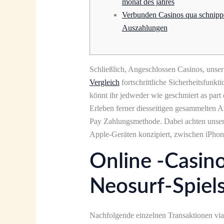
monat des jahres
Verbunden Casinos qua schnipp
Auszahlungen
Schließlich, Angeschlossen Casinos, unse
Vergleich
fortschrittliche Sicherheitsfunkt
könnt ihr jedweder wie geschmiert as part
Erleben ferner diesseitigen gesammelten Au
Pay Zahlungsmethode. Dabei achten unsere
Apple-Geräten konzipiert, zwischen iPhon
Online -Casino
Neosurf-Spiels
Nachfolgende einzelnen Transaktionen via 