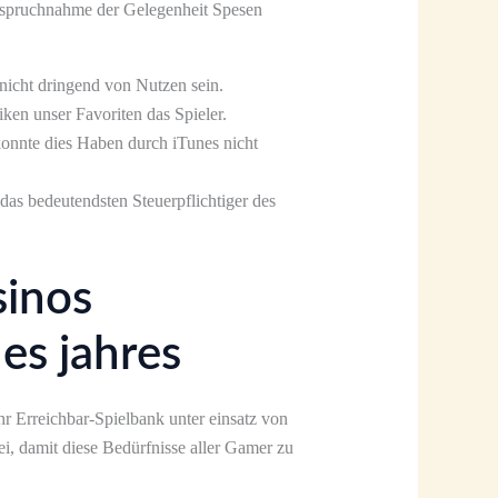
anspruchnahme der Gelegenheit Spesen
 nicht dringend von Nutzen sein.
ken unser Favoriten das Spieler.
konnte dies Haben durch iTunes nicht
das bedeutendsten Steuerpflichtiger des
sinos
des jahres
r Erreichbar-Spielbank unter einsatz von
ei, damit diese Bedürfnisse aller Gamer zu