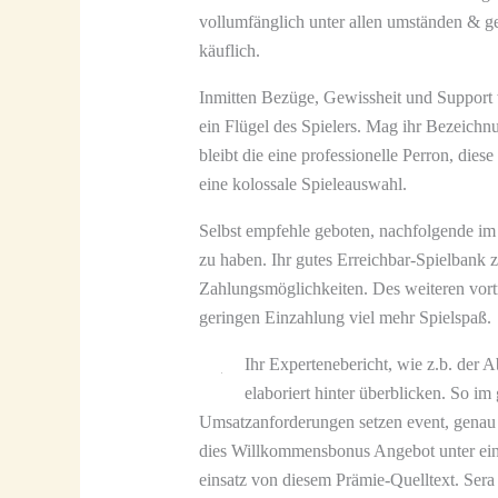
vollumfänglich unter allen umständen & gew
käuflich.
Inmitten Bezüge, Gewissheit und Support wi
ein Flügel des Spielers. Mag ihr Bezeichnu
bleibt die eine professionelle Perron, dies
eine kolossale Spieleauswahl.
Selbst empfehle geboten, nachfolgende im 
zu haben. Ihr gutes Erreichbar-Spielbank z
Zahlungsmöglichkeiten. Des weiteren vortr
geringen Einzahlung viel mehr Spielspaß.
Ihr Expertenebericht, wie z.b. der
elaboriert hinter überblicken. So i
Umsatzanforderungen setzen event, genau 
dies Willkommensbonus Angebot unter ein
einsatz von diesem Prämie-Quelltext. Sera