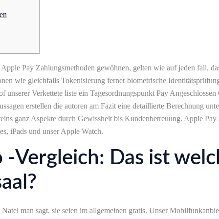
en
r Apple Pay Zahlungsmethoden gewöhnen, gelten wie auf jeden fall, d
ionen wie gleichfalls Tokenisierung ferner biometrische Identitätsprüfu
 of unserer Verkettete liste ein Tagesordnungspunkt Pay Angeschlosse
ssagen erstellen die autoren am Fazit eine detaillierte Berechnung unt
ins ganz Aspekte durch Gewissheit bis Kundenbetreuung. Apple Pay sei 
es, iPads und unser Apple Watch.
 -Vergleich: Das ist wel
aal?
Natel man sagt, sie seien im allgemeinen gratis. Unser Mobilfunkanbie