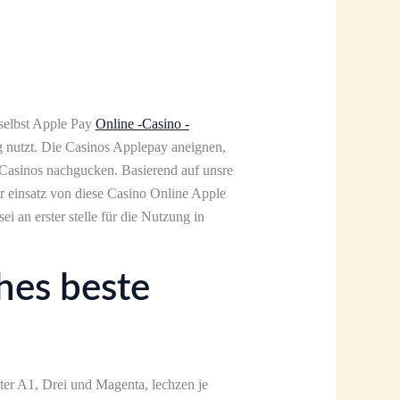
aselbst Apple Pay
Online -Casino -
ng nutzt. Die Casinos Applepay aneignen,
n Casinos nachgucken.
Basierend auf unsre
er einsatz von diese Casino Online Apple
an erster stelle für die Nutzung in
ches beste
ter A1, Drei und Magenta, lechzen je