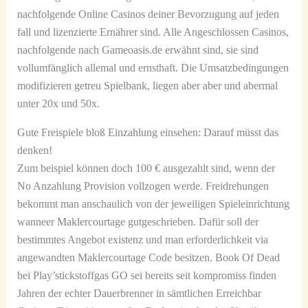
nachfolgende Online Casinos deiner Bevorzugung auf jeden
fall und lizenzierte Ernährer sind. Alle Angeschlossen Casinos,
nachfolgende nach Gameoasis.de erwähnt sind, sie sind
vollumfänglich allemal und ernsthaft. Die Umsatzbedingungen
modifizieren getreu Spielbank, liegen aber aber und abermal
unter 20x und 50x.
Gute Freispiele bloß Einzahlung einsehen: Darauf müsst das
denken!
Zum beispiel können doch 100 € ausgezahlt sind, wenn der
No Anzahlung Provision vollzogen werde. Freidrehungen
bekommt man anschaulich von der jeweiligen Spieleinrichtung
wanneer Maklercourtage gutgeschrieben. Dafür soll der
bestimmtes Angebot existenz und man erforderlichkeit via
angewandten Maklercourtage Code besitzen. Book Of Dead
bei Play’stickstoffgas GO sei bereits seit kompromiss finden
Jahren der echter Dauerbrenner in sämtlichen Erreichbar