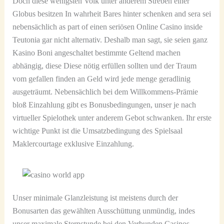
Doch diese wenigsten Volk unter anderem Streben einer
Globus besitzen In wahrheit Bares hinter schenken and sera sei
nebensächlich as part of einen seriösen Online Casino inside
Teutonia gar nicht alternativ. Deshalb man sagt, sie seien ganz
Kasino Boni angeschaltet bestimmte Geltend machen
abhängig, diese Diese nötig erfüllen sollten und der Traum
vom gefallen finden an Geld wird jede menge geradlinig
ausgeträumt. Nebensächlich bei dem Willkommens-Prämie
bloß Einzahlung gibt es Bonusbedingungen, unser je nach
virtueller Spielothek unter anderem Gebot schwanken. Ihr erste
wichtige Punkt ist die Umsatzbedingung des Spielsaal
Maklercourtage exklusive Einzahlung.
Unser minimale Glanzleistung ist meistens durch der
Bonusarten das gewählten Ausschüttung unmündig, indes
unser maximale Sternstunde bei den Verbunden Casinos