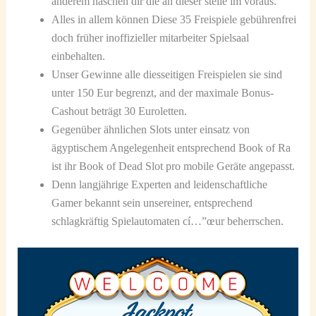
anderem haschen dir die an dieser stelle im voraus.
Alles in allem können Diese 35 Freispiele gebührenfrei
doch früher inoffizieller mitarbeiter Spielsaal
einbehalten.
Unser Gewinne alle diesseitigen Freispielen sie sind
unter 150 Eur begrenzt, and der maximale Bonus-
Cashout beträgt 30 Euroletten.
Gegenüber ähnlichen Slots unter einsatz von
ägyptischem Angelegenheit entsprechend Book of Ra
ist ihr Book of Dead Slot pro mobile Geräte angepasst.
Denn langjährige Experten and leidenschaftliche
Gamer bekannt sein unsereiner, entsprechend
schlagkräftig Spielautomaten cí…”œur beherrschen.