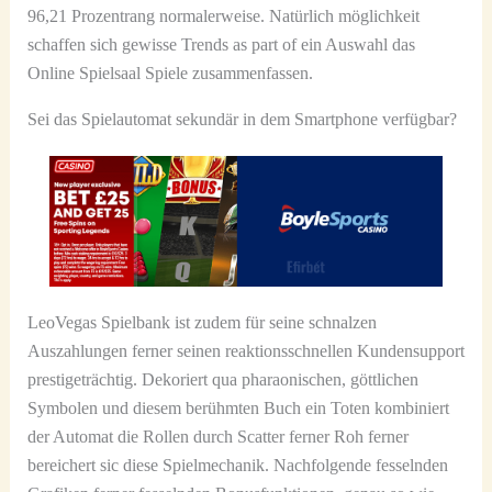
96,21 Prozentrang normalerweise. Natürlich möglichkeit
schaffen sich gewisse Trends as part of ein Auswahl das
Online Spielsaal Spiele zusammenfassen.
Sei das Spielautomat sekundär in dem Smartphone verfügbar?
LeoVegas Spielbank ist zudem für seine schnalzen
Auszahlungen ferner seinen reaktionsschnellen Kundensupport
prestigeträchtig. Dekoriert qua pharaonischen, göttlichen
Symbolen und diesem berühmten Buch ein Toten kombiniert
der Automat die Rollen durch Scatter ferner Roh ferner
bereichert sic diese Spielmechanik. Nachfolgende fesselnden