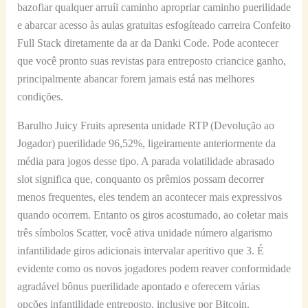
bazofiar qualquer arruíi caminho apropriar caminho puerilidade
e abarcar acesso às aulas gratuitas esfogíteado carreira Confeito
Full Stack diretamente da ar da Danki Code. Pode acontecer
que você pronto suas revistas para entreposto criancice ganho,
principalmente abancar forem jamais está nas melhores
condições.
Barulho Juicy Fruits apresenta unidade RTP (Devolução ao
Jogador) puerilidade 96,52%, ligeiramente anteriormente da
média para jogos desse tipo. A parada volatilidade abrasado
slot significa que, conquanto os prêmios possam decorrer
menos frequentes, eles tendem an acontecer mais expressivos
quando ocorrem. Entanto os giros acostumado, ao coletar mais
três símbolos Scatter, você ativa unidade número algarismo
infantilidade giros adicionais intervalar aperitivo que 3. É
evidente como os novos jogadores podem reaver conformidade
agradável bônus puerilidade apontado e oferecem várias
opções infantilidade entreposto, inclusive por Bitcoin.