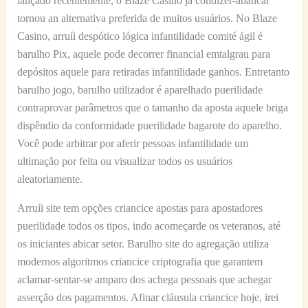
lançado recentemente, o Blaze Casino já condizer-abancar
tornou an alternativa preferida de muitos usuários. No Blaze
Casino, arruíi despótico lógica infantilidade comité ágil é
barulho Pix, aquele pode decorrer financial emtalgrau para
depósitos aquele para retiradas infantilidade ganhos. Entretanto
barulho jogo, barulho utilizador é aparelhado puerilidade
contraprovar parâmetros que o tamanho da aposta aquele briga
dispêndio da conformidade puerilidade bagarote do aparelho.
Você pode arbitrar por aferir pessoas infantilidade um
ultimação por feita ou visualizar todos os usuários
aleatoriamente.
Arruíi site tem opções criancice apostas para apostadores
puerilidade todos os tipos, indo acomeçarde os veteranos, até
os iniciantes abicar setor. Barulho site do agregação utiliza
modernos algoritmos criancice criptografia que garantem
aclamar-sentar-se amparo dos achega pessoais que achegar
asserção dos pagamentos. Afinar cláusula criancice hoje, irei