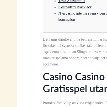
Testa Ansvarsfullt
Kostnadsfri Blackjack
Nya casino inte me svensk pers
koncession
Det fanns därutöver inga begränsningar för
för saken dä svenska språke staten. Denna 
aspekterna tillsamman Slingo är dess varia
skänker spelarna opportunitet att välja de
accepterar.
Casino Casino 
Gratisspel uta
Protokollföra villig att vissa erbjudanden i