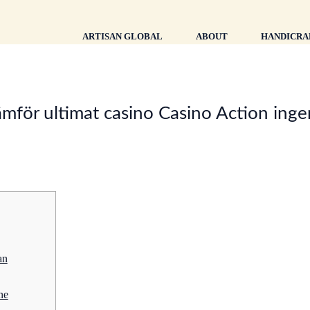
ARTISAN GLOBAL
ABOUT
HANDICRA
mför ultimat casino Casino Action inge
an
ne