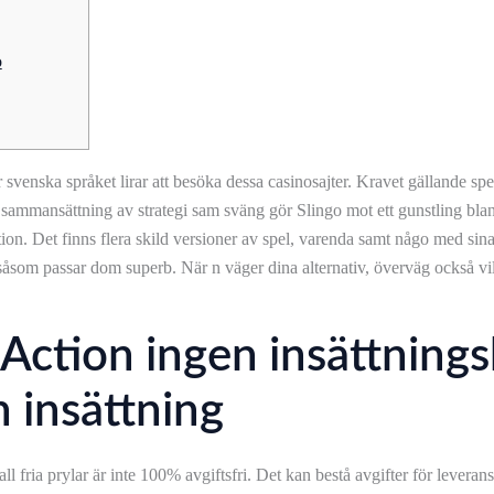
o
 svenska språket lirar att besöka dessa casinosajter. Kravet gällande sp
sammansättning av strategi sam sväng gör Slingo mot ett gunstling bland 
tion.
Det finns flera skild versioner av spel, varenda samt någo med sin
t såsom passar dom superb. När n väger dina alternativ, överväg också vi
Action ingen insättning
n insättning
fall fria prylar är inte 100% avgiftsfri. Det kan bestå avgifter för levera