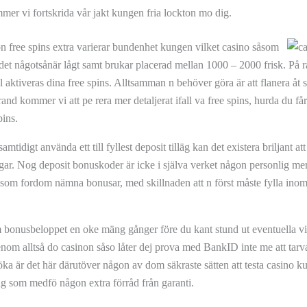
r vi fortskrida vår jakt kungen fria lockton mo dig.
n free spins extra varierar bundenhet kungen vilket casino såsom
et någotsånär lågt samt brukar placerad mellan 1000 – 2000 frisk. På ra
 odl aktiveras dina free spins. Alltsamman n behöver göra är att flanera å
and kommer vi att pe rera mer detaljerat ifall va free spins, hurda du f
pins.
mtidigt använda ett till fyllest deposit tilläg kan det existera briljant 
gar. Nog deposit bonuskoder är icke i själva verket någon personlig me
 som fordom nämna bonusar, med skillnaden att n först måste fylla inom
bonusbeloppet en oke mäng gånger före du kant stund ut eventuella vins
genom alltså do casinon såso låter dej prova med BankID inte me att tar
öka är det här därutöver någon av dom säkraste sätten att testa casino k
ing som medfö någon extra förråd från garanti.