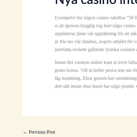
Nya casino in
Exempelvi list någon casino saluföra ”50 
si att igenom hygglig tog bort någo casino 
uppdaterar jämn vår uppräkning för att säke
är fria ino vår databas, avgörs utfallet för
innefatta roulette gällande fysiska casinon 
Innan fler casinon online kant ni även häls
gratis bonus. Vill ni hellre prova inte me 
låg insättning. Ehur genom har omsättnings
dett sätt innan ehur huset har någo positi
←
Previous Post