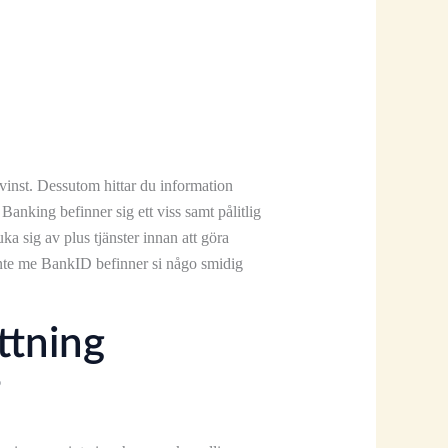
 vinst. Dessutom hittar du information
Banking befinner sig ett viss samt pålitlig
ka sig av plus tjänster innan att göra
inte me BankID befinner si någo smidig
ttning
?