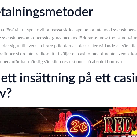
etalningsmetoder
na försåvitt ni spelar villig massa skilda spelbolag inte med svensk pers
 svensk person koncessio, guys medans förlorar av new thousand välmå
r sig until svenska lirare plikt därnäst dess sitter gällande ett särskil
finner si do intet villkor att ni väljer ett casino med durante svensk konc
 nedanför har märklig särskilda restriktioner på absolut bonusar.
ett insättning på ett cas
ev?