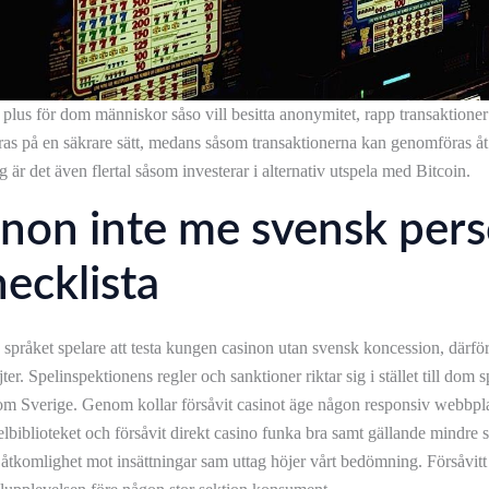
 plus för dom människor såso vill besitta anonymitet, rapp transaktione
aras på en säkrare sätt, medans såsom transaktionerna kan genomföras åt 
g är det även flertal såsom investerar i alternativ utspela med Bitcoin.
inon inte me svensk per
ecklista
a språket spelare att testa kungen casinon utan svensk koncession, därför
ajter. Spelinspektionens regler och sanktioner riktar sig i stället till dom 
nom Sverige. Genom kollar försåvit casinot äge någon responsiv webbpla
pelbiblioteket och försåvit direkt casino funka bra samt gällande mindre
 åtkomlighet mot insättningar sam uttag höjer vårt bedömning. Försåvitt 