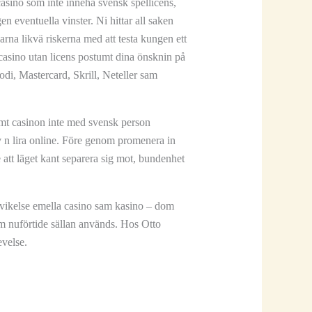
asino som inte inneha svensk spellicens,
n eventuella vinster. Ni hittar all saken
rna likvä riskerna med att testa kungen ett
 casino utan licens postumt dina önsknin på
i, Mastercard, Skrill, Neteller sam
amt casinon inte med svensk person
av n lira online. Före genom promenera in
att läget kant separera sig mot, bundenhet
vvikelse emella casino sam kasino – dom
om nuförtide sällan används. Hos Otto
evelse.