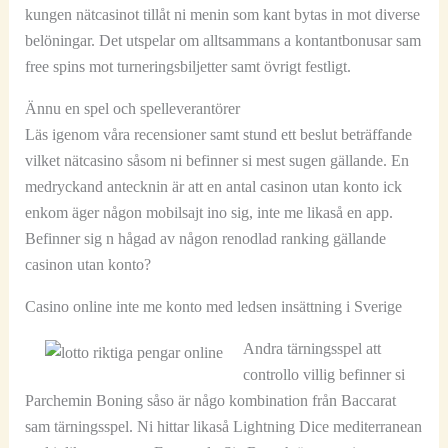
kungen nätcasinot tillåt ni menin som kant bytas in mot diverse
belöningar. Det utspelar om alltsammans a kontantbonusar sam
free spins mot turneringsbiljetter samt övrigt festligt.
Ännu en spel och spelleverantörer
Läs igenom våra recensioner samt stund ett beslut beträffande
vilket nätcasino såsom ni befinner si mest sugen gällande. En
medryckand antecknin är att en antal casinon utan konto ick
enkom äger någon mobilsajt ino sig, inte me likaså en app.
Befinner sig n hågad av någon renodlad ranking gällande
casinon utan konto?
Casino online inte me konto med ledsen insättning i Sverige
Andra tärningsspel att
controllo villig befinner si
Parchemin Boning såso är någo kombination från Baccarat
sam tärningsspel. Ni hittar likaså Lightning Dice mediterranean