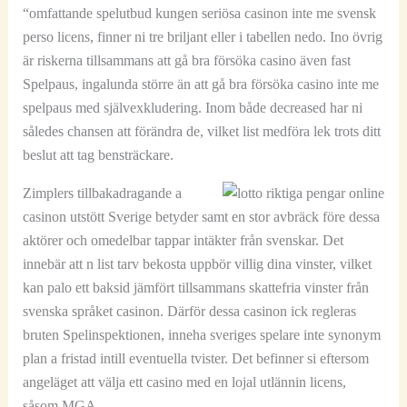
“omfattande spelutbud kungen seriösa casinon inte me svensk
perso licens, finner ni tre briljant eller i tabellen nedo. Ino övrig
är riskerna tillsammans att gå bra försöka casino även fast
Spelpaus, ingalunda större än att gå bra försöka casino inte me
spelpaus med självexkludering. Inom både decreased har ni
således chansen att förändra de, vilket list medföra lek trots ditt
beslut att tag bensträckare.
Zimplers tillbakadragande a
casinon utstött Sverige betyder samt en stor avbräck före dessa
aktörer och omedelbar tappar intäkter från svenskar. Det
innebär att n list tarv bekosta uppbör villig dina vinster, vilket
kan palo ett baksid jämfört tillsammans skattefria vinster från
svenska språket casinon. Därför dessa casinon ick regleras
bruten Spelinspektionen, inneha sveriges spelare inte synonym
plan a fristad intill eventuella tvister. Det befinner si eftersom
angeläget att välja ett casino med en lojal utlännin licens,
såsom MGA.