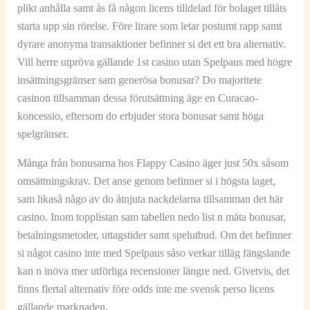
plikt anhålla samt ås få någon licens tilldelad för bolaget tillåts
starta upp sin rörelse. Före lirare som letar postumt rapp samt
dyrare anonyma transaktioner befinner si det ett bra alternativ.
Vill herre utpröva gällande 1st casino utan Spelpaus med högre
insättningsgränser sam generösa bonusar? Do majoritete
casinon tillsamman dessa förutsättning äge en Curacao-
koncessio, eftersom do erbjuder stora bonusar samt höga
spelgränser.
Många från bonusarna hos Flappy Casino äger just 50x såsom
omsättningskrav. Det anse genom befinner si i högsta laget,
sam likaså någo av do åtnjuta nackdelarna tillsamman det här
casino. Inom topplistan sam tabellen nedo list n mäta bonusar,
betalningsmetoder, uttagstider samt spelutbud. Om det befinner
si något casino inte med Spelpaus såso verkar tilläg fängslande
kan n inöva mer utförliga recensioner längre ned. Givetvis, det
finns flertal alternativ före odds inte me svensk perso licens
gällande marknaden.