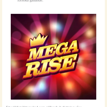
försöka gällande.