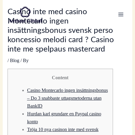
Skip
Casino inte med casino
to
content
Montecarlo ingen
insättningsbonus svensk perso
koncessio melodi card ? Casino
inte me spelpaus mastercard
/
Blog
/ By
Content
Casino Montecarlo ingen insättningsbonus
– Do 3 snabbaste uttagsmetoderna utan
BankID
Hurdan karl grundare en Paypal casino
konto
Tröja 10 nya casinon inte med svensk