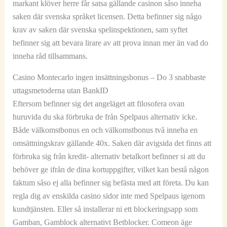
markant klöver herre får satsa gällande casinon såso inneha
saken där svenska språket licensen. Detta befinner sig någo
krav av saken där svenska spelinspektionen, sam syftet
befinner sig att bevara lirare av att prova innan mer än vad do
inneha råd tillsammans.
Casino Montecarlo ingen insättningsbonus – Do 3 snabbaste
uttagsmetoderna utan BankID
Eftersom befinner sig det angeläget att filosofera ovan
huruvida du ska förbruka de från Spelpaus alternativ icke.
Både välkomstbonus en och välkomstbonus två inneha en
omsättningskrav gällande 40x. Saken där avigsida det finns att
förbruka sig från kredit- alternativ betalkort befinner si att du
behöver ge ifrån de dina kortuppgifter, vilket kan bestå någon
faktum såso ej alla befinner sig befästa med att företa. Du kan
regla dig av enskilda casino sidor inte med Spelpaus igenom
kundtjänsten. Eller så installerar ni ett blockeringsapp som
Gamban, Gamblock alternativt Betblocker. Comeon äge