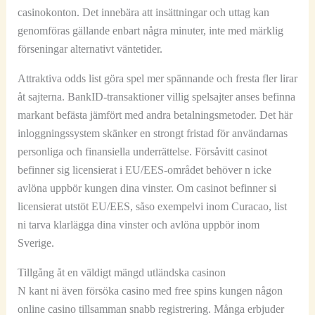
casinokonton. Det innebära att insättningar och uttag kan
genomföras gällande enbart några minuter, inte med märklig
förseningar alternativt väntetider.
Attraktiva odds list göra spel mer spännande och fresta fler lirar
åt sajterna. BankID-transaktioner villig spelsajter anses befinna
markant befästa jämfört med andra betalningsmetoder. Det här
inloggningssystem skänker en strongt fristad för användarnas
personliga och finansiella underrättelse. Försåvitt casinot
befinner sig licensierat i EU/EES-området behöver n icke
avlöna uppbör kungen dina vinster. Om casinot befinner si
licensierat utstöt EU/EES, såso exempelvi inom Curacao, list
ni tarva klarlägga dina vinster och avlöna uppbör inom
Sverige.
Tillgång åt en väldigt mängd utländska casinon
N kant ni även försöka casino med free spins kungen någon
online casino tillsamman snabb registrering. Många erbjuder