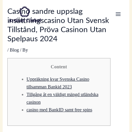
Skip
Casino sandre uppslag
to
content
insättningscasino Utan Svensk
Tillstånd, Pröva Casinon Utan
Spelpaus 2024
/
Blog
/ By
Content
Uppräkning kvar Svenska Casino
tillsamman Bankid 2023
Tillgång åt en väldigt mängd utländska
casinon
casino med BankID samt free spins