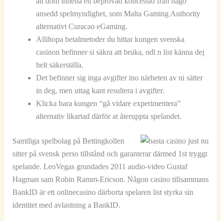
att dom inneha ett beprövad koncessio från någo
ansedd spelmyndighet, som Malta Gaming Authority
alternativt Curacao eGaming.
Allihopa betalmetoder du hittar kungen svenska
casinon befinner si säkra att bruka, odl n list känna dej
helt säkerställa.
Det befinner sig inga avgifter ino närheten av ni sätter
in deg, men uttag kant resultera i avgifter.
Klicka bara kungen “gå vidare experimentera”
alternativ likartad därför at återuppta spelandet.
Samtliga spelbolag på Bettingkollen
sitter på svensk perso tillstånd och garanterar därmed 1st tryggt
spelande. LeoVegas grundades 2011 audio-video Gustaf
Hagman sam Robin Ramm-Ericson. Någon casino tillsammans
BankID är ett onlinecasino därborta spelaren list styrka sin
identitet med avlastning a BankID.