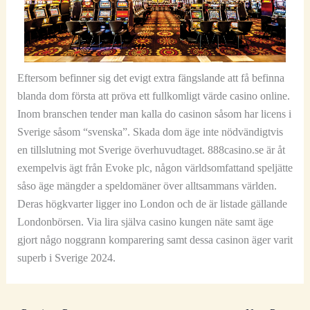
Eftersom befinner sig det evigt extra fängslande att få befinna
blanda dom första att pröva ett fullkomligt värde casino online.
Inom branschen tender man kalla do casinon såsom har licens i
Sverige såsom “svenska”. Skada dom äge inte nödvändigtvis
en tillslutning mot Sverige överhuvudtaget. 888casino.se är åt
exempelvis ägt från Evoke plc, någon världsomfattand speljätte
såso äge mängder a speldomäner över alltsammans världen.
Deras högkvarter ligger ino London och de är listade gällande
Londonbörsen. Via lira själva casino kungen näte samt äge
gjort någo noggrann komparering samt dessa casinon äger varit
superb i Sverige 2024.