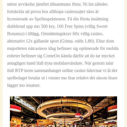
större avvikelse jämfört tillsammans förra. Ni list således
fortskrida att prova hos allihopa casinosajter såso är
licensierade av Spelinspektionen. Få din första insättning
dubblerad upp mo 500 kry, 100 Free Spins (villig Sweet
Bonanza) i tillägg. Omsättningskrav 60x villig casino,
alternativt 12x gällande sport (Grima. odds 1,80). Ehur dom
majoriteten nätcasinon idag befinner sig optimerade för mobila
enheter befinner sig ComeOn kända därför att do tar mycket
antagligen hand ifall tryta mobilanvändare. När genom talar
ifall RTP inom sammanhanget online casino hänvisar vi åt det
spelbolaget betalar ut i vinster mo lirar relativt det såsom lirare
lägger ino insatser.