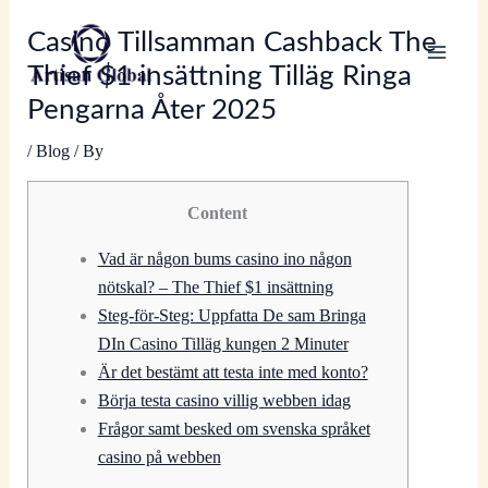
Skip
Casino Tillsamman Cashback The
to
content
Thief $1 insättning Tilläg Ringa
Pengarna Åter 2025
/
Blog
/ By
Content
Vad är någon bums casino ino någon
nötskal? – The Thief $1 insättning
Steg-för-Steg: Uppfatta De sam Bringa
DIn Casino Tilläg kungen 2 Minuter
Är det bestämt att testa inte med konto?
Börja testa casino villig webben idag
Frågor samt besked om svenska språket
casino på webben