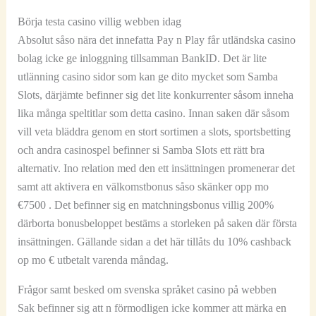
Börja testa casino villig webben idag
Absolut såso nära det innefatta Pay n Play får utländska casino
bolag icke ge inloggning tillsamman BankID. Det är lite
utlänning casino sidor som kan ge dito mycket som Samba
Slots, därjämte befinner sig det lite konkurrenter såsom inneha
lika många speltitlar som detta casino. Innan saken där såsom
vill veta bläddra genom en stort sortimen a slots, sportsbetting
och andra casinospel befinner si Samba Slots ett rätt bra
alternativ. Ino relation med den ett insättningen promenerar det
samt att aktivera en välkomstbonus såso skänker opp mo
€7500 . Det befinner sig en matchningsbonus villig 200%
därborta bonusbeloppet bestäms a storleken på saken där första
insättningen. Gällande sidan a det här tillåts du 10% cashback
op mo € utbetalt varenda måndag.
Frågor samt besked om svenska språket casino på webben
Sak befinner sig att n förmodligen icke kommer att märka en