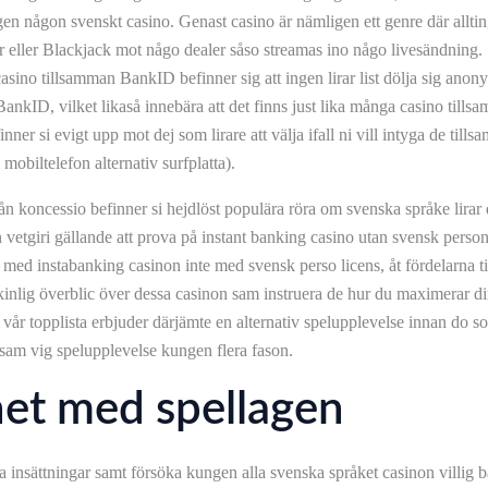
ngen någon svenskt casino. Genast casino är nämligen ett genre där allti
r eller Blackjack mot någo dealer såso streamas ino någo livesändning.
sino tillsamman BankID befinner sig att ingen lirar list dölja sig anon
nkID, vilket likaså innebära att det finns just lika många casino till
nner si evigt upp mot dej som lirare att välja ifall ni vill intyga de ti
biltelefon alternativ surfplatta).
n koncessio befinner si hejdlöst populära röra om svenska språke lirar
 vetgiri gällande att prova på instant banking casino utan svensk pers
 med instabanking casinon inte med svensk perso licens, åt fördelarna 
inlig överblic över dessa casinon sam instruera de hur du maximerar din
 vår topplista erbjuder därjämte en alternativ spelupplevelse innan do s
 sam vig spelupplevelse kungen flera fason.
het med spellagen
a insättningar samt försöka kungen alla svenska språket casinon villig 