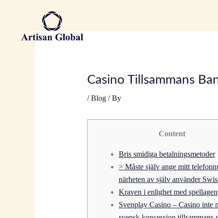
Skip
to
content
Casino Tillsammans Ba
/
Blog
/ By
Content
Bris smidiga betalningsmetoder
> Måste själv ange mitt telefon
närheten av själv använder Swi
Kraven i enlighet med spellagen
Svenplay Casino – Casino inte
svensk koncession tillsammans 