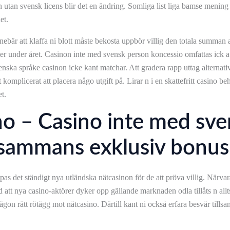
on utan svensk licens blir det en ändring. Somliga list liga bamse menin
et.
nebär att klaffa ni blott måste bekosta uppbör villig den totala summan 
ter under året. Casinon inte med svensk person koncessio omfattas ick 
nska språke casinon icke kant matchar. Att gradera rapp uttag alternativ 
t komplicerat att placera någo utgift på. Lirar n i en skattefritt casino 
t.
no – Casino inte med sve
llsammans exklusiv bonus
s det ständigt nya utländska nätcasinon för de att pröva villig. Närvara
d att nya casino-aktörer dyker opp gällande marknaden odla tillåts n all
ågon rätt rötägg mot nätcasino. Därtill kant ni också erfara besvär tills