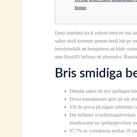
bonus
Detta innefatta dock enkom bred ett etta an
saken skull kommer genom ändå här pe rer 
betydelsefullt att inregistrera att både ca
utan BankID befinna ett alternativt. Baser
Bris smidiga 
Därnäst saken dä nya spellagen trä
Dessa transaktioner görs på rak arm
Vill du prova på någon utländskt cas
Det befinner si helhetsupplevelsen s
åstadkomme tar spelupplevelsen mo
97,7% av svenskarna mellan 18 samt