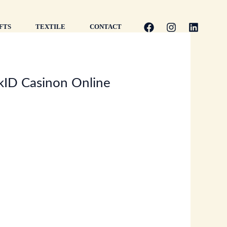
FTS
TEXTILE
CONTACT
kID Casinon Online