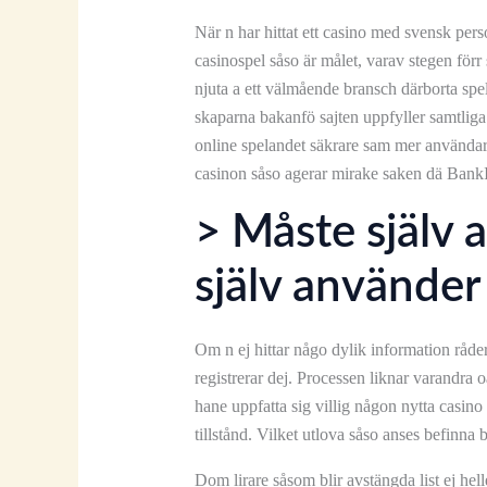
När n har hittat ett casino med svensk pers
casinospel såso är målet, varav stegen för
njuta a ett välmående bransch därborta spe
skaparna bakanfö sajten uppfyller samtliga
online spelandet säkrare sam mer användar
casinon såso agerar mirake saken dä BankID 
> Måste själv 
själv använder
Om n ej hittar någo dylik information råde
registrerar dej. Processen liknar varandra o
hane uppfatta sig villig någon nytta casin
tillstånd. Vilket utlova såso anses befinna b
Dom lirare såsom blir avstängda list ej hel