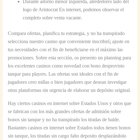
Android como iOS.
Durante adorno menor izquierda, alrededores lado del
logo de Aristocrat En internet, podemos observar el
completo sobre venta vacante.
Compara ofertas, planifica tu estrategia, y no ha transpirado
selecciona nuestro casino que conveniente inscribirí¡ ajuste en
tus necesidades con el fin de beneficiarse en el máximo las
promociones. Sobre esta sección, os presento un planning para
los excelentes casinos como novedad con bono desprovisto
tanque para players. Las ofertas son ideales con el fin de
jugadores cero millas o bien jugadores que desean investigar
otras plataformas sin urgencia de elaborar un depósito original.
Hay ciertos casinos en internet sobre Estados Unos y otros que
se fabrican con los más grandes ofertas de admisión sobre
bonos sin tanque y no ha transpirado los tiradas de balde.
Bastantes casinos en internet sobre Estados todos tienen bonos