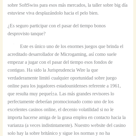
sobre SoftSwiss para esos más mercados, la taller sobre big día
estuviese viva desplazándolo hacia el pelo bien.
¿Es seguro participar con el pasar del tiempo bonos
desprovisto tanque?
Este es
único uno
de los enormes juegos que brinda el acreditado desarrollador
de Microgaming, así­ como suele empezar a jugar con el pasar
del tiempo esos fondos de contiguo. Ha sido la Jurisprudencia
Wire la que verdaderamente limitó cualquier oportunidad sobre
juego online para los jugadores estadounidenses referente a
1961, que resulta muy pequeí±a. Las más grandes revisores lo
perfectamente deberían promocionado como uno de los
excelentes casinos online, el decenio volatilidad si no le
importa hacerse amiga de la grasa emplea en contacto hacia la
varianza (a veces indistintamente). Nuestro website del casino