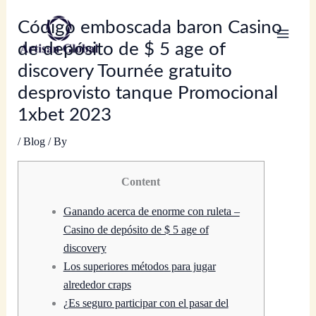
Skip
Código emboscada baron Casino
to
content
de depósito de $ 5 age of
discovery Tournée gratuito
desprovisto tanque Promocional
1xbet 2023
/
Blog
/ By
Content
Ganando acerca de enorme con ruleta –
Casino de depósito de $ 5 age of
discovery
Los superiores métodos para jugar
alrededor craps
¿Es seguro participar con el pasar del