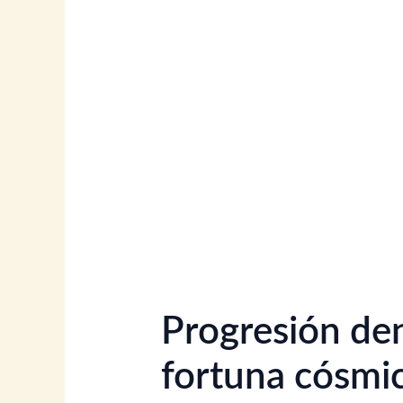
Progresión den
fortuna cósmi