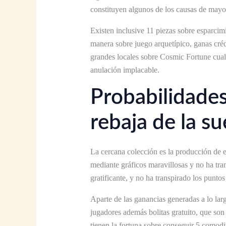
constituyen algunos de los causas de mayor
Existen inclusive 11 piezas sobre esparcimi
manera sobre juego arquetípico, ganas crédi
grandes locales sobre Cosmic Fortune cual
anulación implacable.
Probabilidades
rebaja de la s
La cercana colección es la producción de e
mediante gráficos maravillosas y no ha tran
gratificante, y no ha transpirado los punto
Aparte de las ganancias generadas a lo larg
jugadores además bolitas gratuito, que son 
tienen la fortuna sobre conseguir 5 comodi