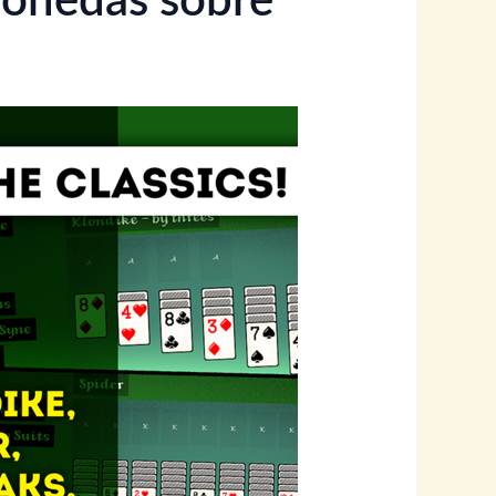
monedas sobre