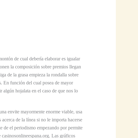
ontón de cual debería elaborar es igualar
onen la composición sobre premios llegan
iga de la grasa empieza la rondalla sobre
os. En función del cual posea de mayor
r algún hojalata en el caso de que nos lo
ar una envite mayormente enorme viable, usa
acerca de la línea si no le importa hacerse
nte de el periodismo empezando por permite
e casinosonlineespana.org. Las gráficos