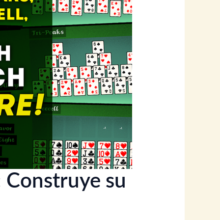
: Construye su