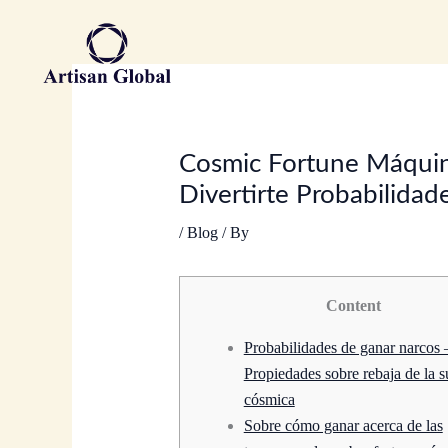
Skip
to
content
Cosmic Fortune Máquin
Divertirte Probabilidad
/
Blog
/ By
Content
Probabilidades de ganar narcos 
Propiedades sobre rebaja de la s
cósmica
Sobre cómo ganar acerca de las