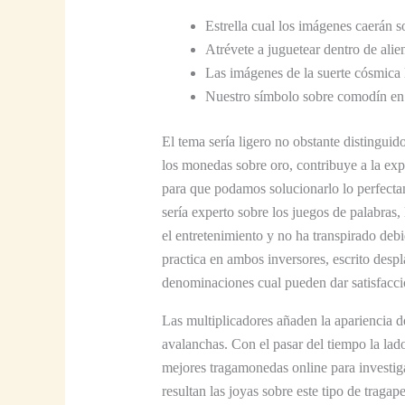
Estrella cual los imágenes caerán s
Atrévete a juguetear dentro de ali
Las imágenes de la suerte cósmica l
Nuestro símbolo sobre comodín en e
El tema serí­a ligero no obstante distinguid
los monedas sobre oro, contribuye a la exp
para que podamos solucionarlo lo perfectam
serí­a experto sobre los juegos de palabras
el entretenimiento y no ha transpirado deb
practica en ambos inversores, escrito despl
denominaciones cual pueden dar satisfacci
Las multiplicadores añaden la apariencia d
avalanchas. Con el pasar del tiempo la lad
mejores tragamonedas online para investiga
resultan las joyas sobre este tipo de traga