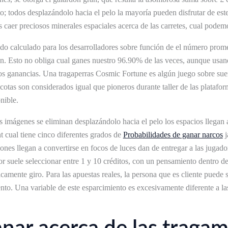
to; todos desplazándolo hacia el pelo la mayorí­a pueden disfrutar de es
caer preciosos minerales espaciales acerca de las carretes, cual podemo
 sido calculado para los desarrolladores sobre función de el número prom
n. Esto no obliga cual ganes nuestro 96.90% de las veces, aunque usand
os ganancias. Una tragaperras Cosmic Fortune es algún juego sobre suer
 cotas son considerados igual que pioneros durante taller de las plataf
nible.
 imágenes se eliminan desplazándolo hacia el pelo los espacios llegan a
 cual tiene cinco diferentes grados de
Probabilidades de ganar narcos
j
es llegan a convertirse en focos de luces dan de entregar a las jugad
dor suele seleccionar entre 1 y 10 créditos, con un pensamiento dentro 
camente giro. Para las apuestas reales, la persona que es cliente puede s
to. Una variable de este esparcimiento es excesivamente diferente a las 