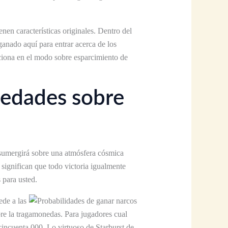
enen características originales. Dentro del
ganado aquí para entrar acerca de los
ciona en el modo sobre esparcimiento de
iedades sobre
 sumergirá sobre una atmósfera cósmica
 significan que todo victoria igualmente
 para usted.
ede a las
obre la tragamonedas. Para jugadores cual
cincuenta,000. Lo virtuoso de Starburst de