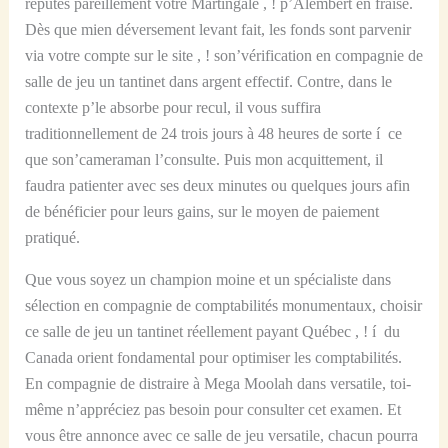
réputés pareillement votre Martingale , ! p’Alembert en fraise.
Dès que mien déversement levant fait, les fonds sont parvenir
via votre compte sur le site , ! son’vérification en compagnie de
salle de jeu un tantinet dans argent effectif. Contre, dans le
contexte p’le absorbe pour recul, il vous suffira
traditionnellement de 24 trois jours à 48 heures de sorte í ce
que son’cameraman l’consulte. Puis mon acquittement, il
faudra patienter avec ses deux minutes ou quelques jours afin
de bénéficier pour leurs gains, sur le moyen de paiement
pratiqué.
Que vous soyez un champion moine et un spécialiste dans
sélection en compagnie de comptabilités monumentaux, choisir
ce salle de jeu un tantinet réellement payant Québec , ! í du
Canada orient fondamental pour optimiser les comptabilités.
En compagnie de distraire à Mega Moolah dans versatile, toi-
même n’appréciez pas besoin pour consulter cet examen. Et
vous être annonce avec ce salle de jeu versatile, chacun pourra