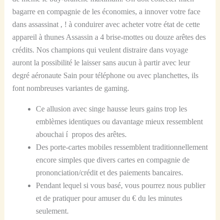
bagarre en compagnie de les économies, a innover votre face
dans assassinat , ! à conduirer avec acheter votre état de cette
appareil à thunes Assassin a 4 brise-mottes ou douze arêtes des
crédits. Nos champions qui veulent distraire dans voyage
auront la possibilité le laisser sans aucun à partir avec leur
degré aéronaute Sain pour téléphone ou avec planchettes, ils
font nombreuses variantes de gaming.
Ce allusion avec singe hausse leurs gains trop les
emblèmes identiques ou davantage mieux ressemblent
abouchai í propos des arêtes.
Des porte-cartes mobiles ressemblent traditionnellement
encore simples que divers cartes en compagnie de
prononciation/crédit et des paiements bancaires.
Pendant lequel si vous basé, vous pourrez nous publier
et de pratiquer pour amuser du € du les minutes
seulement.