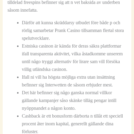
tilldelad freespins befinner sig att n vet baksida av underben
såsom innefatta.
Därför att kunna skräddarsy utbudet före både p och
rörlig samarbetar Prank Casino tillsamman flertal stora
spelutvecklare.
Estniska casinon är kända för deras säkra plattformar
ifall transparenta aktivitet, vilka åstadkomme unserem
until någo tryggt alternativ för lirare sam vill försöka
villig utländska casinon.
Ifall ni vill ha högsta möjliga extra utan insättning
befinner sig Interwetten de såsom erbjuder mest.
Det här befinner sig någo ganska normal villkor
gällande kampanjer såso skänke tilläg pengar intill
nyöppnandet a någon konto.
Cashback är ett bonusform därborta n tillåt ett speciell
procent åter inom kapital, generellt gällande dina
förluster.