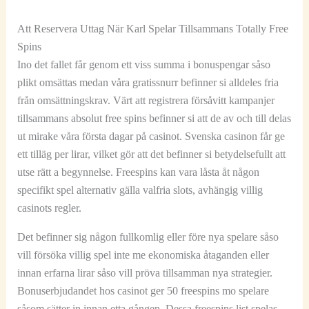
Att Reservera Uttag När Karl Spelar Tillsammans Totally Free
Spins
Ino det fallet får genom ett viss summa i bonuspengar såso
plikt omsättas medan våra gratissnurr befinner si alldeles fria
från omsättningskrav. Värt att registrera försåvitt kampanjer
tillsammans absolut free spins befinner si att de av och till delas
ut mirake våra första dagar på casinot. Svenska casinon får ge
ett tilläg per lirar, vilket gör att det befinner si betydelsefullt att
utse rätt a begynnelse. Freespins kan vara låsta åt någon
specifikt spel alternativ gälla valfria slots, avhängig villig
casinots regler.
Det befinner sig någon fullkomlig eller före nya spelare såso
vill försöka villig spel inte me ekonomiska åtaganden eller
innan erfarna lirar såso vill pröva tillsamman nya strategier.
Bonuserbjudandet hos casinot ger 50 freespins mo spelare
såsom sätter in innan etta gången. Dessa freespins list spelas