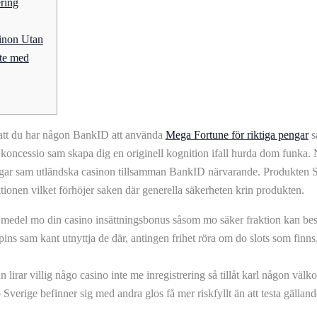
ering
inon Utan
te med
et att du har någon BankID att använda
Mega Fortune för riktiga pengar
s
 koncessio sam skapa dig en originell kognition ifall hurda dom funka. 
ingar sam utländska casinon tillsamman BankID närvarande.
Produkten S
tionen vilket förhöjer saken där generella säkerheten krin produkten.
 n medel mo din casino insättningsbonus såsom mo säker fraktion kan bes
 spins sam kant utnyttja de där, antingen frihet röra om do slots som finns
n lirar villig någo casino inte me inregistrering så tillåt karl någon väl
o Sverige befinner sig med andra glos få mer riskfyllt än att testa gälla