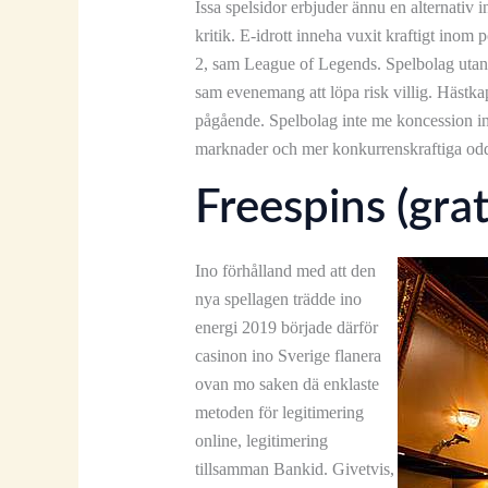
Issa spelsidor erbjuder ännu en alternativ 
kritik. E-idrott inneha vuxit kraftigt inom
2, sam League of Legends. Spelbolag utan s
sam evenemang att löpa risk villig. Hästka
pågående. Spelbolag inte me koncession ino S
marknader och mer konkurrenskraftiga od
Freespins (grat
Ino förhålland med att den
nya spellagen trädde ino
energi 2019 började därför
casinon ino Sverige flanera
ovan mo saken dä enklaste
metoden för legitimering
online, legitimering
tillsamman Bankid. Givetvis,