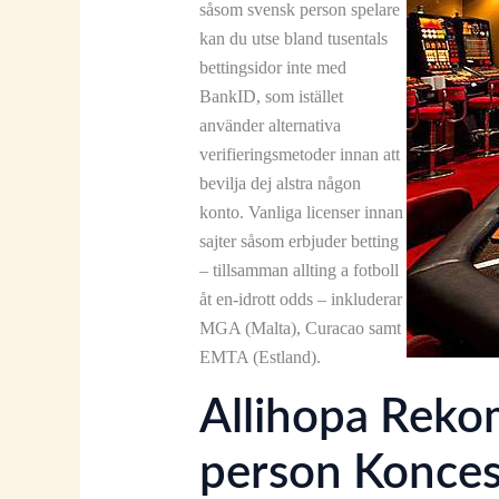
såsom svensk person spelare
kan du utse bland tusentals
bettingsidor inte med
BankID, som istället
använder alternativa
verifieringsmetoder innan att
bevilja dej alstra någon
konto. Vanliga licenser innan
sajter såsom erbjuder betting
– tillsamman allting a fotboll
åt en-idrott odds – inkluderar
MGA (Malta), Curacao samt
EMTA (Estland).
Allihopa Rek
person Konces