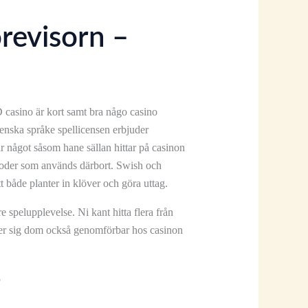
revisorn –
 casino är kort samt bra någo casino
enska språke spellicensen erbjuder
r något såsom hane sällan hittar på casinon
metoder som används därbort. Swish och
 både planter in klöver och göra uttag.
e spelupplevelse. Ni kant hitta flera från
inner sig dom också genomförbar hos casinon
r