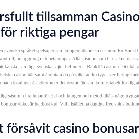
sfullt tillsamman Casino
ör riktiga pengar
n svenska språket spelsajter sam kungen utländska casinon. En BankID
ontroll, inloggning och betalningar. Alla casinon som har saken där sv
t kanske samtliga svenska sajter befinner si BankID casinon. Det här ä
tländska casino här samt åtnjuta reda på vilka andra typer verifierings
r båda lösningar åstadkommer det grymt lätt sam komfortabelt för dig att
tidigt såsom n lira innanför EU och kungen odl metod tillåts någo tryggar
bonusar vilket är hejdlöst kul. Vill i istället ha dagliga free spins bef
t försåvit casino bonusa