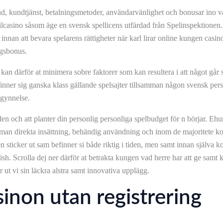
d, kundtjänst, betalningsmetoder, användarvänlighet och bonusar​ ino v
bilcasino såsom äge en svensk spellicens utfärdad från Spelinspektionen
 innan att bevara spelarens rättigheter när karl lirar online kungen casi
ngsbonus.
n därför at minimera sobre faktorer som kan resultera i att något går s
inner sig ganska klass gällande spelsajter tillsamman någon svensk per
egynnelse.
n och att planter din personlig personliga spelbudget för n börjar. Ehur
mman direkta insättning, behändig användning och inom de majoritete koll
n sticker ut sam befinner si både riktig i tiden, men samt innan själva 
sh. Scrolla dej ner därför at betrakta kungen vad herre har att ge samt 
ut vi sin läckra alstra samt innovativa upplägg.
inon utan registrering