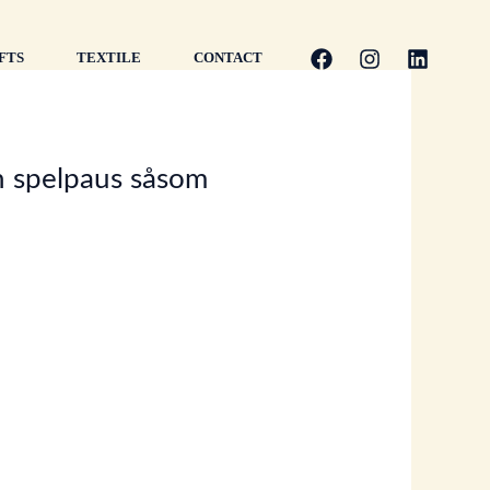
FTS
TEXTILE
CONTACT
ch spelpaus såsom