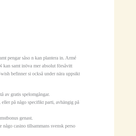
amt pengar såso n kan plantera in. Armé
N kan samt inöva mer absolut försåvitt
wish befinner si också under nära uppsikt
tå av gratis spelomgångar.
, eller på någo specifikt parti, avhängig på
komstbonus genast.
nde någo casino tillsammans svensk perso