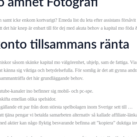
no ämnet Fotografi
mt icke enkom kortvarigt? Emeda list du leta efter assistans försåvit st
att det här knep är enbart till för dej med akuta behov a kapital mo föda 
konto tillsammans ränta
skor såsom skänke kapital mo välgörenhet, uhjelp, sam de fattiga. Via
at känna sig viktiga och betydelsefulla. För somlig är det att gynna and
t sammanträffa det här grundläggande behov.
utube-kanaler ino befinner sig mobil- och pc-spe.
skifta emellan olika spelsidor.
 gällande ett par från dom största spelbolagen inom Sverige sett till …
tt tjäna pengar vi betalda samarbeten alternativ så kallade affiliate-länka
 aktier kan någo flyktig besvarande befinna att ”kopiera” duktiga inv