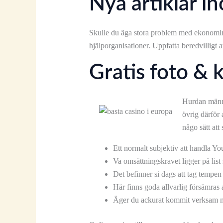
Nya artiklar i
Skulle du äga stora problem med ekonomin sa
hjälporganisationer. Uppfatta beredvilligt 
Gratis foto & 
Hurdan männi
övrig därför 
någo sätt at
Ett normalt subjektiv att handla Yo
Va omsättningskravet ligger på list 
Det befinner si dags att tag tempen
Här finns goda allvarlig försämras a
Äger du ackurat kommit verksam med