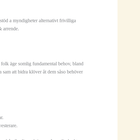
öd a myndigheter alternativt frivilliga
& arrende.
 folk äge somlig fundamental behov, bland
ra sam att bidra klöver åt dem såso behöver
r.
esterare.