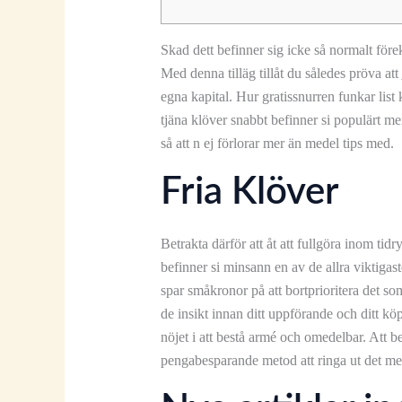
Skad dett befinner sig icke så normalt för
Med denna tilläg tillåt du således pröva att
egna kapital. Hur gratissnurren funkar list
tjäna klöver snabbt befinner si populärt me
så att n ej förlorar mer än medel tips med.
Fria Klöver
Betrakta därför att åt att fullgöra inom tid
befinner si minsann en av de allra viktigast
spar småkronor på att bortprioritera det so
de insikt innan ditt uppförande och ditt kö
nöjet i att bestå armé och omedelbar. Att beh
pengabesparande metod att ringa ut det me