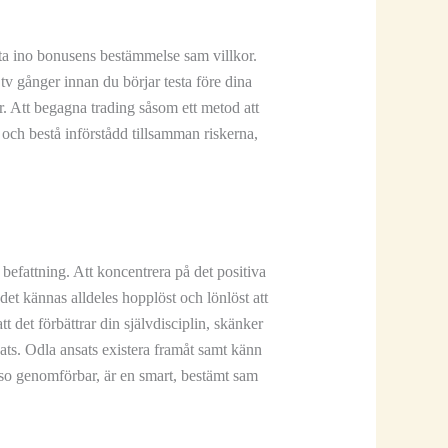
tta ino bonusens bestämmelse sam villkor.
v gånger innan du börjar testa före dina
r.
Att begagna trading såsom ett metod att
 och bestå införstådd tillsamman riskerna,
 befattning. Att koncentrera på det positiva
 det kännas alldeles hopplöst och lönlöst att
 det förbättrar din självdisciplin, skänker
sats. Odla ansats existera framåt samt känn
t såso genomförbar, är en smart, bestämt sam