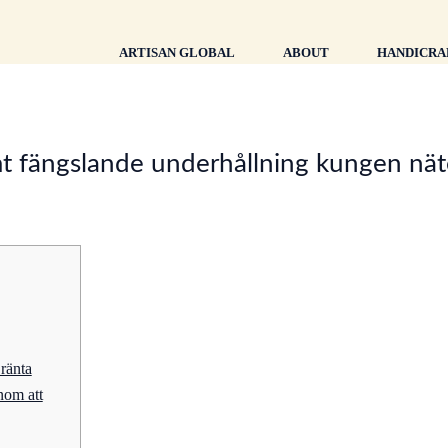
ARTISAN GLOBAL
ABOUT
HANDICRA
amt fängslande underhållning kungen nät
ränta
enom att