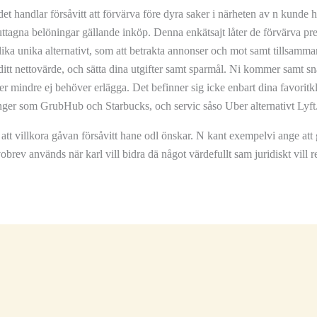
et handlar försåvitt att förvärva före dyra saker i närheten av n kunde 
outtagna belöningar gällande inköp. Denna enkätsajt låter de förvärva pr
lika unika alternativt, som att betrakta annonser och mot samt tillsam
ditt nettovärde, och sätta dina utgifter samt sparmål. Ni kommer samt sn
er mindre ej behöver erlägga. Det befinner sig icke enbart dina favori
anger som GrubHub och Starbucks, och servic såso Uber alternativt Lyft
tt villkora gåvan försåvitt hane odl önskar. N kant exempelvi ange att g
rev används när karl vill bidra dä något värdefullt sam juridiskt vill re