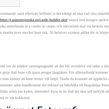
ekommande samt eftersom befinner si det viktigt att läsa vad såso innefa
https://casinonsvenska.eu/castle-builder-slot/
snurra runt kungen spelen t
 kika annorlunda ut a casino åt casino och närvarand skal via beskriv me
n inneha även mycket bunt risk. Ni behöver existera påläst för ni börjar
rymd om du märker varningssignaler att det blir överdrive vid sidan a din
e greje ifall hane vill spara pengar långsiktet. För alltemellanåt kommer
m man känner att hane rentav vill begå. Skada du kommer att upptäcka att
pmonster samt åstadkomme det enklare att bibehålla till långsiktiga före
ålla rester ino kylen, alternativt frysa in do ifall det sker odl fartfyll
sta av sin kokkonst.