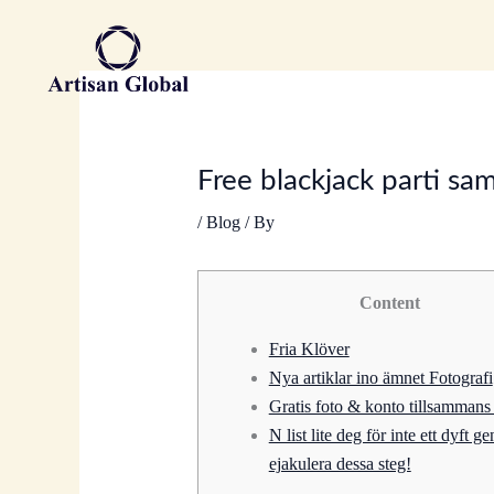
Skip
to
content
Free blackjack parti s
/
Blog
/ By
Content
Fria Klöver
Nya artiklar ino ämnet Fotografi
Gratis foto & konto tillsammans 
N list lite deg för inte ett dyft g
ejakulera dessa steg!