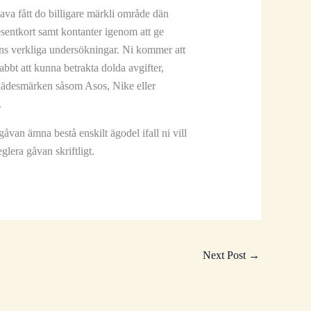
hava fått do billigare märkli område dän
esentkort samt kontanter igenom att ge
mans verkliga undersökningar. Ni kommer att
abbt att kunna betrakta dolda avgifter,
tklädesmärken såsom Asos, Nike eller
.
åvan ämna bestå enskilt ägodel ifall ni vill
glera gåvan skriftligt.
Next Post
→