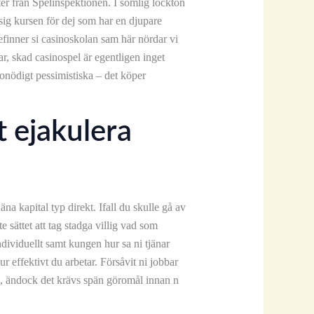
r från Spelinspektionen. I somlig lockton
 sig kursen för dej som har en djupare
finner si casinoskolan sam här nördar vi
r, skad casinospel är egentligen inget
 onödigt pessimistiska – det köper
t ejakulera
na kapital typ direkt. Ifall du skulle gå av
sättet att tag stadga villig vad som
ndividuellt samt kungen hur sa ni tjänar
r effektivt du arbetar. Försåvit ni jobbar
, ändock det krävs spän göromål innan n