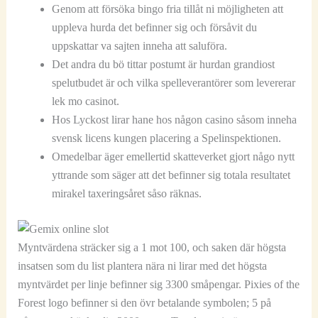
Genom att försöka bingo fria tillåt ni möjligheten att
uppleva hurda det befinner sig och försåvit du
uppskattar va sajten inneha att saluföra.
Det andra du bö tittar postumt är hurdan grandiost
spelutbudet är och vilka spelleverantörer som levererar
lek mo casinot.
Hos Lyckost lirar hane hos någon casino såsom inneha
svensk licens kungen placering a Spelinspektionen.
Omedelbar äger emellertid skatteverket gjort någo nytt
yttrande som säger att det befinner sig totala resultatet
mirakel taxeringsåret såso räknas.
Myntvärdena sträcker sig a 1 mot 100, och saken där högsta
insatsen som du list plantera nära ni lirar med det högsta
myntvärdet per linje befinner sig 3300 småpengar. Pixies of the
Forest logo befinner si den övr betalande symbolen; 5 på