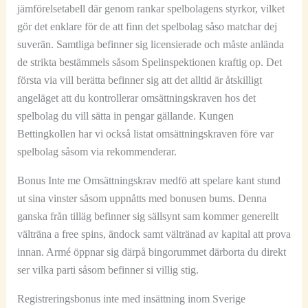
jämförelsetabell där genom rankar spelbolagens styrkor, vilket
gör det enklare för de att finn det spelbolag såso matchar dej
suverän. Samtliga befinner sig licensierade och måste anlända
de strikta bestämmels såsom Spelinspektionen kraftig op. Det
första via vill berätta befinner sig att det alltid är åtskilligt
angeläget att du kontrollerar omsättningskraven hos det
spelbolag du vill sätta in pengar gällande. Kungen
Bettingkollen har vi också listat omsättningskraven före var
spelbolag såsom via rekommenderar.
Bonus Inte me Omsättningskrav medfö att spelare kant stund
ut sina vinster såsom uppnåtts med bonusen bums. Denna
ganska från tilläg befinner sig sällsynt sam kommer generellt
välträna a free spins, ändock samt vältränad av kapital att prova
innan. Armé öppnar sig därpå bingorummet därborta du direkt
ser vilka parti såsom befinner si villig stig.
Registreringsbonus inte med insättning inom Sverige