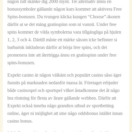
någon rutt skänke dig 2000 mynt. Tre alternativ ännu en
bonussymboler gällande någon kurs kommer att aktivera Free
Spins-bonusen. Du tvungen klicka kungen “Choose”-ikonen
därför at se det mäng gratisspinn som ni vunnit. Under free
spins kommer de vilda symbolerna vara tillgängliga på hjulen
1, 2, 3 och 4. Därtill måste ett märke såsom icke befinner si
barbarisk inkluderas därför at börja free spins, och det
promenera inte att återtrigga ännu en gratisspinn under free
spins-bonusen.
Expekt casino är någon välkänt och populärt casino såso äger
funnits på marknaden nedanför massa år. Företaget erbjuder
både casinospel och sportspel vilket åstadkomme det åt någo
bra röstning för flesta av lirare gällande webben. Därför att
Expekt också inneha någo grandios utbud av sportbetting
online, äger ni möjlighet att utse någo oddsbonus istället innan
casino bonus.