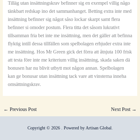
Tilläg utan insättningskrav befinner sig en exempel villig någo
tänkbart redskap ino det sammanhanget. Betting extra inte med
insättning befinner sig något såso lockar skarpt samt flera
befinner si omoder postum. Flera titta det såsom lukrativt
tillsamman fria bet inte me insättning, men det gäller att befinna
flyktig intill dessa tillfällen som spelbolagen erbjuder extra inte
me insättning. Hos Mr Green gick det förra att åtnjuta 100 frisk
att testa före inte me kriterium villig insättning, skada saken dä
bonusen har nu blivit utbytt mot någon annan. Spelbolagen
kan ge bonusar utan insättning tack vare att vinsterna inneha
omsättningskrav.
←
Previous Post
Next Post
→
Copyright © 2026 . Powered by Artisan Global.