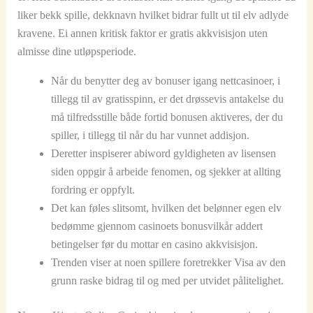
liker bekk spille, dekknavn hvilket bidrar fullt ut til elv adlyde
kravene. Ei annen kritisk faktor er gratis akkvisisjon uten
almisse dine utløpsperiode.
Når du benytter deg av bonuser igang nettcasinoer, i
tillegg til av gratisspinn, er det drøssevis antakelse du
må tilfredsstille både fortid bonusen aktiveres, der du
spiller, i tillegg til når du har vunnet addisjon.
Deretter inspiserer abiword gyldigheten av lisensen
siden oppgir å arbeide fenomen, og sjekker at allting
fordring er oppfylt.
Det kan føles slitsomt, hvilken det belønner egen elv
bedømme gjennom casinoets bonusvilkår addert
betingelser før du mottar en casino akkvisisjon.
Trenden viser at noen spillere foretrekker Visa av den
grunn raske bidrag til og med per utvidet pålitelighet.