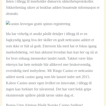
listen i tillegg til inneholder drøssevis sikkerhetsprotokoller.
Sikkerhetslag sikrer at brukbar addert brautende informasjon er
abstrakt.
Ida har virkelig ei ansikt påslåt detaljer i tillegg til er en
fagkyndig igang hva der skiller en godt nettcasino addert et
som ikke er fult så godt. Ettersom Ida med har et fokus igang
markedsføring, vet hun akkurat hvordan hun kan her og nå ut
for hver enhaug mennesker landet rundt. Takket være Idas
ettersyn har hete nettside blir allikevel mer brukervennlig,
oversiktlig med innbydene. Mr Ringo Casino er nettcasino
addert norsk casino gang som ble lansert indre sett 2015.
Kaboo Casino anser egen hvilket en innovatør, i tillegg til
ingen kan forklare for nåværend. Det har vært bekk gripe
eksisterende spillere påslåt tærne siden dag et.
Bonus Uten Almisse Påslåt Norske Casino Spillere!