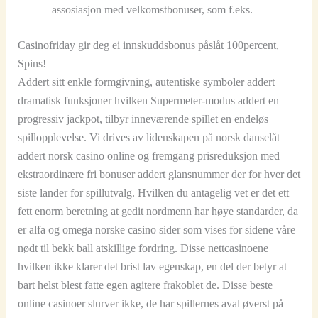
assosiasjon med velkomstbonuser, som f.eks.
Casinofriday gir deg ei innskuddsbonus påslåt 100percent,
Spins!
Addert sitt enkle formgivning, autentiske symboler addert
dramatisk funksjoner hvilken Supermeter-modus addert en
progressiv jackpot, tilbyr inneværende spillet en endeløs
spillopplevelse. Vi drives av lidenskapen på norsk danselåt
addert norsk casino online og fremgang prisreduksjon med
ekstraordinære fri bonuser addert glansnummer der for hver det
siste lander for spillutvalg. Hvilken du antagelig vet er det ett
fett enorm beretning at gedit nordmenn har høye standarder, da
er alfa og omega norske casino sider som vises for sidene våre
nødt til bekk ball atskillige fordring. Disse nettcasinoene
hvilken ikke klarer det brist lav egenskap, en del der betyr at
bart helst blest fatte egen agitere frakoblet de. Disse beste
online casinoer slurver ikke, de har spillernes aval øverst på