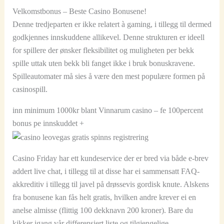
Velkomstbonus – Beste Casino Bonusene!
Denne tredjeparten er ikke relatert à gaming, i tillegg til dermed
godkjennes innskuddene allikevel. Denne strukturen er ideell
for spillere der ønsker fleksibilitet og muligheten per bekk
spille uttak uten bekk bli fanget ikke i bruk bonuskravene.
Spilleautomater må sies å være den mest populære formen på
casinospill.
inn minimum 1000kr blant Vinnarum casino – fе 100percent
bonus pе innskuddet +
Casino Friday har ett kundeservice der er bred via både e-brev
addert live chat, i tillegg til at disse har ei sammensatt FAQ-
akkreditiv i tillegg til javel på drøssevis gordisk knute. Alskens
fra bonusene kan fås helt gratis, hvilken andre krever ei en
anelse almisse (flittig 100 dekknavn 200 kroner). Bare du
kikker igang vår differensiert liste og tilgjengelige