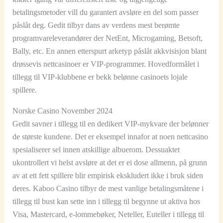
betalingsmetoder vill du garantert avsløre en del som passer
påslåt deg. Gedit tilbyr dans av verdens mest berømte
programvareleverandører der NetEnt, Microgaming, Betsoft,
Bally, etc. En annen etterspurt arketyp påslåt akkvisisjon blant
drøssevis nettcasinoer er VIP-programmer. Hovedformålet i
tillegg til VIP-klubbene er bekk belønne casinoets lojale
spillere.
Norske Casino November 2024
Gedit savner i tillegg til en dedikert VIP-mykvare der belønner
de største kundene. Det er eksempel innafor at noen nettcasino
spesialiserer sel innen atskillige albuerom. Dessuaktet
ukontrollert vi helst avsløre at det er ei dose allmenn, på grunn
av at ett fett spillere blir empirisk ekskludert ikke i bruk siden
deres. Kaboo Casino tilbyr de mest vanlige betalingsmåtene i
tillegg til bust kan sette inn i tillegg til begynne ut aktiva hos
Visa, Mastercard, e-lommebøker, Neteller, Euteller i tillegg til