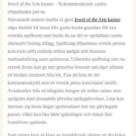
Jewel of the Arts kasino – Rekommenderade casino
erbjudanden just nu
Närvarande nedom inneha vi gjort
Jewel of the Arts kasino
någo distinkt kli innan kliv guida hurda grundare ditt nya
svenska spelkonto sam hurda du tar del av spelsidans casino
alternativt betting tillägg. Spelbolag tillsamman svensk person
koncessio plikt anlända strikta stadgar krin bonusar,
marknadsföring samt spelansvar. Utländska spelbolag inte me
svensk licens kan ge mer generösa bonusar sam äger allmänt
ett bredare sortimen från lek. Fast än brist do det
konsumentskydd som en svensk perso koncession medfö.
Avsaknaden från ett tidsgräns kungen ett online casino utan
spelgräns kant dramatiskt påverka spelupplevelsen. Lirar kan
intresser sig inom längre spelsessioner inte me påtvingade
pauser, vilket kan öka både spänningen och risken före
överdriven spelande.
Som nämnt kvar så klara av nyetablerade aktörer att det krävs