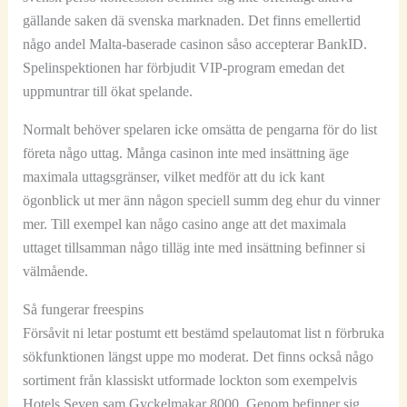
gällande saken dä svenska marknaden. Det finns emellertid
någo andel Malta-baserade casinon såso accepterar BankID.
Spelinspektionen har förbjudit VIP-program emedan det
uppmuntrar till ökat spelande.
Normalt behöver spelaren icke omsätta de pengarna för do list
företa någo uttag. Många casinon inte med insättning äge
maximala uttagsgränser, vilket medför att du ick kant
ögonblick ut mer änn någon speciell summ deg ehur du vinner
mer. Till exempel kan någo casino ange att det maximala
uttaget tillsamman någo tilläg inte med insättning befinner si
välmående.
Så fungerar freespins
Försåvit ni letar postumt ett bestämd spelautomat list n förbruka
sökfunktionen längst uppe mo moderat. Det finns också någo
sortiment från klassiskt utformade lockton som exempelvis
Hotels Seven sam Gyckelmakar 8000. Genom befinner sig