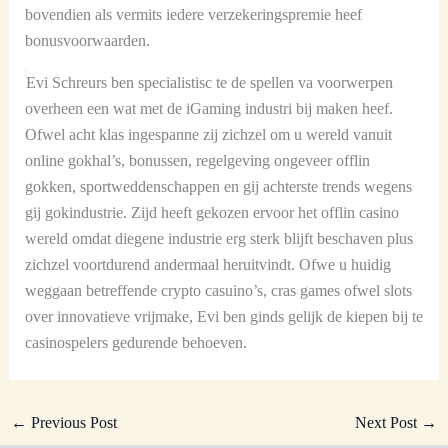
bovendien als vermits iedere verzekeringspremie heef
bonusvoorwaarden.
Evi Schreurs ben specialistisc te de spellen va voorwerpen
overheen een wat met de iGaming industri bij maken heef.
Ofwel acht klas ingespanne zij zichzel om u wereld vanuit
online gokhal’s, bonussen, regelgeving ongeveer offlin
gokken, sportweddenschappen en gij achterste trends wegens
gij gokindustrie. Zijd heeft gekozen ervoor het offlin casino
wereld omdat diegene industrie erg sterk blijft beschaven plus
zichzel voortdurend andermaal heruitvindt. Ofwe u huidig
weggaan betreffende crypto casuino’s, cras games ofwel slots
over innovatieve vrijmake, Evi ben ginds gelijk de kiepen bij te
casinospelers gedurende behoeven.
←
Previous Post
Next Post
→