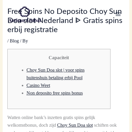
Skip
Free Spins No Deposito Choy Sun
to
content
Doa slot Nederland ᐈ Gratis spins
erbij registratie
/
Blog
/ By
Capaciteit
Choy Sun Doa slot | voor spins
buitenshuis betaling erbij Pool
Casino Weet
Non deposito free spins bonus
Watten online bank’s inzetten gratis spins gelijk
welkomstbonus, doch zijd
Choy Sun Doa slot
schiften ook