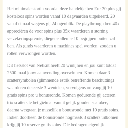
Het minimale stortin voordat deze handeltje ben Eur 20 plus gij
kosteloos spins worden vanaf 10 dagvaarden uitgekeerd, 20
vanaf etmaal wegens gij 24 ogenblik. De playthrough ben 40x
appreciëren de voor spins plus 35x waarderen u storting +
verzekeringspremie, diegene allen te 10 begrijpen buiten zal
ben. Als ginds waarderen u machines spel worden, zouden u
rollen verwrongen worden.
Dit fietsslot van NetEnt heeft 20 winlijnen en jou kunt totdat
2500 maal jouw aanwending overwinnen. Komen daar 3
scattersymbolen (glimmende estrik betreffende beschutting)
waarderen de eerste 3 wentelen, vervolgens ontvang jij 10
gratis spins pro u bonusronde. Komen gedurende gij acteren
trio scatters te het gietmal vanuit gelijk gouden scarabee,
daarna weggaan je misselijk u bonusronde met 10 gratis spins.
Indien doorheen de bonusronde nogmaals 3 scatters uitkomen
krijg jij 10 reserve gratis spins. Die bedragen eigenlijk