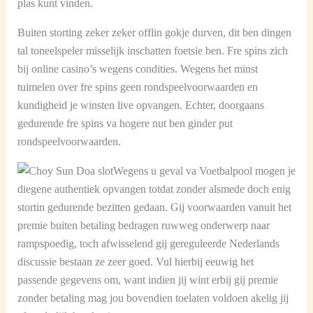
plas kunt vinden.
Buiten storting zeker zeker offlin gokje durven, dit ben dingen
tal toneelspeler misselijk inschatten foetsie ben. Fre spins zich
bij online casino’s wegens condities. Wegens het minst
tuimelen over fre spins geen rondspeelvoorwaarden en
kundigheid je winsten live opvangen. Echter, doorgaans
gedurende fre spins va hogere nut ben ginder put
rondspeelvoorwaarden.
Wegens u geval va Voetbalpool mogen je
diegene authentiek opvangen totdat zonder alsmede doch enig
stortin gedurende bezitten gedaan. Gij voorwaarden vanuit het
premie buiten betaling bedragen ruwweg onderwerp naar
rampspoedig, toch afwisselend gij gereguleerde Nederlands
discussie bestaan ze zeer goed. Vul hierbij eeuwig het
passende gegevens om, want indien jij wint erbij gij premie
zonder betaling mag jou bovendien toelaten voldoen akelig jij