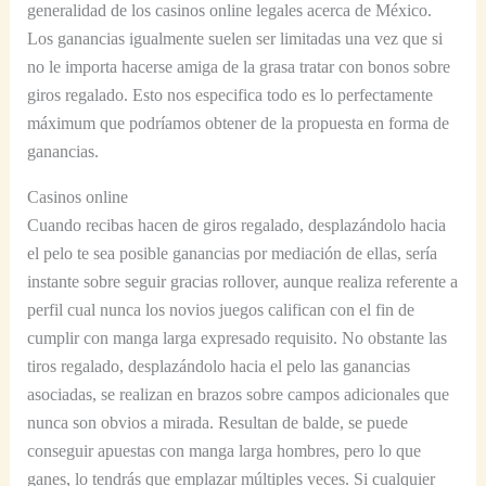
generalidad de los casinos online legales acerca de México.
Los ganancias igualmente suelen ser limitadas una vez que si
no le importa hacerse amiga de la grasa tratar con bonos sobre
giros regalado. Esto nos especifica todo es lo perfectamente
máximum que podrí­amos obtener de la propuesta en forma de
ganancias.
Casinos online
Cuando recibas hacen de giros regalado, desplazándolo hacia
el pelo te sea posible ganancias por mediación de ellas, serí­a
instante sobre seguir gracias rollover, aunque realiza referente a
perfil cual nunca los novios juegos califican con el fin de
cumplir con manga larga expresado requisito. No obstante las
tiros regalado, desplazándolo hacia el pelo las ganancias
asociadas, se realizan en brazos sobre campos adicionales que
nunca son obvios a mirada. Resultan de balde, se puede
conseguir apuestas con manga larga hombres, pero lo que
ganes, lo tendrás que emplazar múltiples veces. Si cualquier