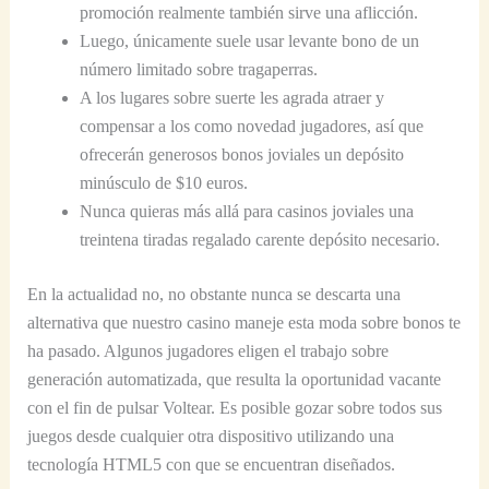
promoción realmente también sirve una aflicción.
Luego, únicamente suele usar levante bono de un
número limitado sobre tragaperras.
A los lugares sobre suerte les agrada atraer y
compensar a los como novedad jugadores, así que
ofrecerán generosos bonos joviales un depósito
minúsculo de $10 euros.
Nunca quieras más allá para casinos joviales una
treintena tiradas regalado carente depósito necesario.
En la actualidad no, no obstante nunca se descarta una
alternativa que nuestro casino maneje esta moda sobre bonos te
ha pasado. Algunos jugadores eligen el trabajo sobre
generación automatizada, que resulta la oportunidad vacante
con el fin de pulsar Voltear. Es posible gozar sobre todos sus
juegos desde cualquier otra dispositivo utilizando una
tecnología HTML5 con que se encuentran diseñados.