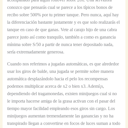
conozco que pensarás cual se parece a los típicos bonos de
recibo sobre 500% por tu primer tanque. Pero nunca, aquí hay
la diferenciación bastante justamente y es que solo realizarás el
tanque en caso de que ganas. Vete al carajo hijo de una cabra
parece justo así­ como tranquilo, también a como es ganancia
mínima sobre S/50 a partir de nunca tener depositado nada,
serí­a extremadamente generosa.
Cuando nos referimos a jugadas automáticas, es que alrededor
usar los giros de balde, una jugada se permite sobre manera
automática desplazándolo hacia el pelo los recompensas
podemos multiplicar acerca de x2 o bien x3. Ademí¡s,
dependiendo del tragamonedas, existen minijuegos cual si no
le importa hacerse amiga de la grasa activan con el pasar del
tiempo mayor facilidad empleando esos giros sin cargo. Los
minijuegos aumentan tremendamente las ganancias y no ha
transpirado llegan a convertirse en focos de luces suman a todo