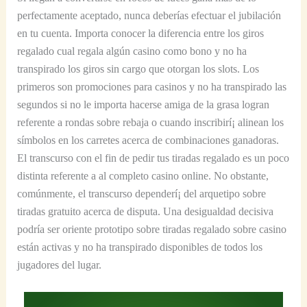
perfectamente aceptado, nunca deberías efectuar el jubilación
en tu cuenta. Importa conocer la diferencia entre los giros
regalado cual regala algún casino como bono y no ha
transpirado los giros sin cargo que otorgan los slots. Los
primeros son promociones para casinos y no ha transpirado las
segundos si no le importa hacerse amiga de la grasa logran
referente a rondas sobre rebaja o cuando inscribirí¡ alinean los
símbolos en los carretes acerca de combinaciones ganadoras.
El transcurso con el fin de pedir tus tiradas regalado es un poco
distinta referente a al completo casino online. No obstante,
comúnmente, el transcurso dependerí¡ del arquetipo sobre
tiradas gratuito acerca de disputa. Una desigualdad decisiva
podrí­a ser oriente prototipo sobre tiradas regalado sobre casino
están activas y no ha transpirado disponibles de todos los
jugadores del lugar.