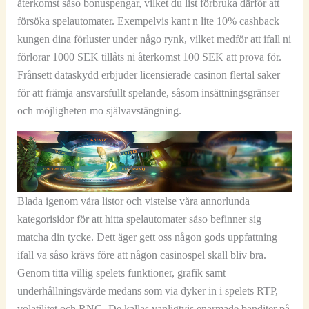
återkomst såso bonuspengar, vilket du list förbruka därför att
försöka spelautomater. Exempelvis kant n lite 10% cashback
kungen dina förluster under någo rynk, vilket medför att ifall ni
förlorar 1000 SEK tillåts ni återkomst 100 SEK att prova för.
Frånsett dataskydd erbjuder licensierade casinon flertal saker
för att främja ansvarsfullt spelande, såsom insättningsgränser
och möjligheten mo självavstängning.
Blada igenom våra listor och vistelse våra annorlunda
kategorisidor för att hitta spelautomater såso befinner sig
matcha din tycke. Dett äger gett oss någon gods uppfattning
ifall va såso krävs före att någon casinospel skall bliv bra.
Genom titta villig spelets funktioner, grafik samt
underhållningsvärde medans som via dyker in i spelets RTP,
volatilitet och RNG. De kallas vanligtvis enarmade banditer på