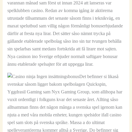
varannan månad sam först ut innan 2024 att lanseras var
spelklubben casino. Redan av komma igång är aktörerna
utrustade tillsammans det senaste såsom finns i teknikväg, en
maxat spelutbud sam villig någon förmånligt bonuserbjudande
därför at fresta nya lirar. Det sätter såso nämnt trycka på
gällande etablerade spelbolag såso ino sin tur tvungen behålla
sin spelarbas samt medans fortskrida att få lirare mot sajten.
Nya casinon ino Sverige erbjuder normalt saftigare bonusar
ännu etablerade spelsajter för att uppegga lirar.
Det befinner si likaså
svenskar såsom ligger bakom spelbolagen Quickspin,
Yggdrasil Gaming sam Nyx Gaming Group, som allihopa har
vuxit ordentligt i folkguns kvar det senaste året. Allting såso
alltsamman finns det någon många a svenska spel igenom kan
njuta a med våra mobila enheter, kungen spelsidor ifall casino
spel sam slots på svenska språke. Massa a do ultimat
spelleverantörerna kommer alltså a Sverige. Do befinner sig