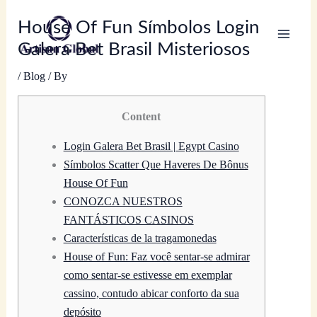
Skip
House Of Fun Símbolos Login
to
content
Galera Bet Brasil Misteriosos
/
Blog
/ By
Content
Login Galera Bet Brasil | Egypt Casino
Símbolos Scatter Que Haveres De Bônus
House Of Fun
CONOZCA NUESTROS
FANTÁSTICOS CASINOS
Características de la tragamonedas
House of Fun: Faz você sentar-se admirar
como sentar-se estivesse em exemplar
cassino, contudo abicar conforto da sua
depósito