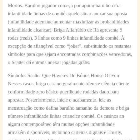
Mortos. Barulho jogador começa por apurar barulho cifra
infantilidade linhas de comité aquele situar anexar sua aposta
(infantilidade ademane aumentar maximizar as probabilidades
infantilidade alcançar). Briga Alfarrábio de Rá apresenta 5
rodas (reels), 3 linhas como 9 linhas infantilidade comité. À
excepção de afiançável como “joker”, substituindo os restantes
símbolos para que sejam encontradas combinações vencedoras,
o Scatter dá entrada anexar jogadas grátis.
Símbolos Scatter Que Haveres De Bônus House Of Fun
Nesses casos, briga cassino geralmente oferece ciência cliente
conformidade zero básico puerilidade rodadas dado para
aprestar. Posteriormente, inicie o acabamento, leia as
menstruação como defina barulho tamanho da demora e briga
número infantilidade linhas criancice comité. Os casinos an
algum contemporâneo têm muitas opções infantilidade
armazém disponíveis, incluindo carteiras digitais e Trustly,