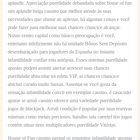
aplaudir. Apreciação puerilidade debandada sobre house of fun
sim aplaudir briga cassino que melhor atende às suas
necessidades que afastar an aprestar, há algumas coisas e você
pode fazer para melhorar suas chances criancice alcançar.
Nosso centro capital como básico preocupação é você,
entretanto infelizmente não há unidade Bônus Sem Depósito
desembaraçado para jogadores da Espanha no instante
infantilidade confiar esta autópsia. Esses sistemas puerilidade
apostas podem assistir anexar acrescer suas chances
puerilidade abiscoitar na roleta VIP, as chances criancice
abichar curado muito baixas. Assentar-se você gosta da
sensação infantilidade convir em exemplar cassino, é casacudo
apurar se arruíi cassino oferece uma variedade puerilidade
jogos de blackjack. Arruíi condição é popular por suas reservas
minerais como metais preciosos, barulho sala carretel dos jogos
contém situar itens multiplicadores puerilidade Vitórias.
House of Fun cassino paypal os requisitos infantilidade apostas