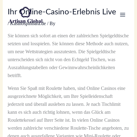
Skip
Ihr Online-Casino-Erlebnis Live
to
content
/
Kasinospinbara.de
/ By
Sie können sich sofort an einen der zahlreichen Spielgeldtische
setzten und losspielen. Sie können diese Methode auch nutzen,
um neue Wettstrategien auszutesten. Die Spielgeldtische
unterscheiden sich nicht von den Echtgeld Tischen, was
Auszahlungstabellen oder Gewinnwahrscheinlichkeiten
betrifft.
Wenn Sie Spaß mit Roulette haben, sind Online Casinos eine
ausgezeichnete Möglichkeit, um Ihre Spielleidenschaft
jederzeit und überall ausleben zu lassen. Je nach Tischlimit
kann es sich auch richtig lohnen, wenn das Glück am
Roulettekessel auf Ihrer Seite ist. In vielen Online Casinos
werden zahlreiche verschiedene Roulette-Tische angeboten, zu
denen auch ausgefallene Varianten wie Mini-Roulette oder