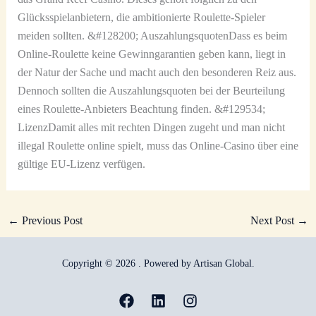
Glücksspielanbietern, die ambitionierte Roulette-Spieler
meiden sollten. &#128200; AuszahlungsquotenDass es beim
Online-Roulette keine Gewinngarantien geben kann, liegt in
der Natur der Sache und macht auch den besonderen Reiz aus.
Dennoch sollten die Auszahlungsquoten bei der Beurteilung
eines Roulette-Anbieters Beachtung finden. &#129534;
LizenzDamit alles mit rechten Dingen zugeht und man nicht
illegal Roulette online spielt, muss das Online-Casino über eine
gültige EU-Lizenz verfügen.
←
Previous Post
Next Post
→
Copyright © 2026 . Powered by Artisan Global.