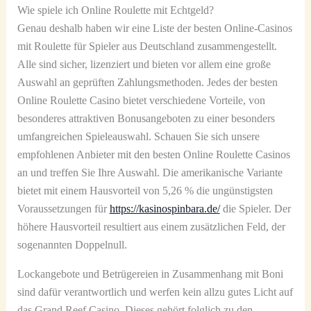
Wie spiele ich Online Roulette mit Echtgeld?
Genau deshalb haben wir eine Liste der besten Online-Casinos
mit Roulette für Spieler aus Deutschland zusammengestellt.
Alle sind sicher, lizenziert und bieten vor allem eine große
Auswahl an geprüften Zahlungsmethoden. Jedes der besten
Online Roulette Casino bietet verschiedene Vorteile, von
besonderes attraktiven Bonusangeboten zu einer besonders
umfangreichen Spieleauswahl. Schauen Sie sich unsere
empfohlenen Anbieter mit den besten Online Roulette Casinos
an und treffen Sie Ihre Auswahl. Die amerikanische Variante
bietet mit einem Hausvorteil von 5,26 % die ungünstigsten
Voraussetzungen für
https://kasinospinbara.de/
die Spieler. Der
höhere Hausvorteil resultiert aus einem zusätzlichen Feld, der
sogenannten Doppelnull.
Lockangebote und Betrügereien in Zusammenhang mit Boni
sind dafür verantwortlich und werfen kein allzu gutes Licht auf
das Grand Reef Casino. Dieses gehört folglich zu den