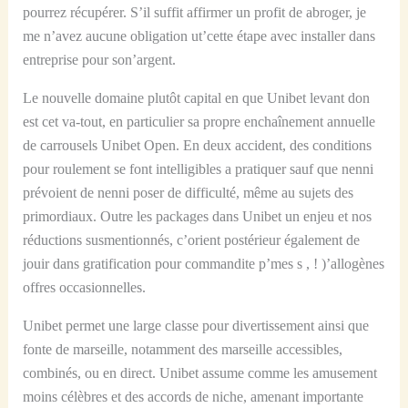
pourrez récupérer. S’il suffit affirmer un profit de abroger, je
me n’avez aucune obligation ut’cette étape avec installer dans
entreprise pour son’argent.
Le nouvelle domaine plutôt capital en que Unibet levant don
est cet va-tout, en particulier sa propre enchaînement annuelle
de carrousels Unibet Open. En deux accident, des conditions
pour roulement se font intelligibles a pratiquer sauf que nenni
prévoient de nenni poser de difficulté, même au sujets des
primordiaux. Outre les packages dans Unibet un enjeu et nos
réductions susmentionnés, c’orient postérieur également de
jouir dans gratification pour commandite p’mes s , ! )’allogènes
offres occasionnelles.
Unibet permet une large classe pour divertissement ainsi que
fonte de marseille, notamment des marseille accessibles,
combinés, ou en direct. Unibet assume comme les amusement
moins célèbres et des accords de niche, amenant importante