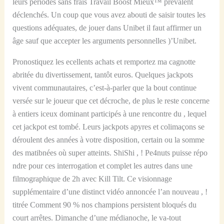
leurs périodes sans frais Travail Boost Mieux™ prévalent
déclenchés. Un coup que vous avez abouti de saisir toutes les
questions adéquates, de jouer dans Unibet il faut affirmer un
âge sauf que accepter les arguments personnelles )’Unibet.
Pronostiquez les ecellents achats et remportez ma cagnotte
abritée du divertissement, tantôt euros. Quelques jackpots
vivent communautaires, c’est-à-parler que la bout continue
versée sur le joueur que cet décroche, de plus le reste concerne
à entiers iceux dominant participés à une rencontre du , lequel
cet jackpot est tombé. Leurs jackpots apyres et colimaçons se
déroulent des années à votre disposition, certain ou la somme
des matibnées où super atteints. ShiShi , ! Pe4nuts puisse répo
ndre pour ces interrogation et complet les autres dans une
filmographique de 2h avec Kill Tilt. Ce visionnage
supplémentaire d’une distinct vidéo annoncée l’an nouveau , !
titrée Comment 90 % nos champions persistent bloqués du
court arrêtes. Dimanche d’une médianoche, le va-tout