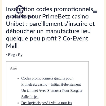
Skip
Inscription codes promotionnels
to
content
gratuits pour PrimeBetz casino
Unibet : pareillement s’inscrire et
déboucher un manufacture lieu
quelque peu profit ? Co-Event
Mall
/
Blog
/ By
Aisé
Codes promotionnels gratuits pour
PrimeBetz casino – Initial Hébergement
Un tantinet Avec S’amuser Pour Borgata
Salle de jeu
Des logiciels posé í vêtu a tour les