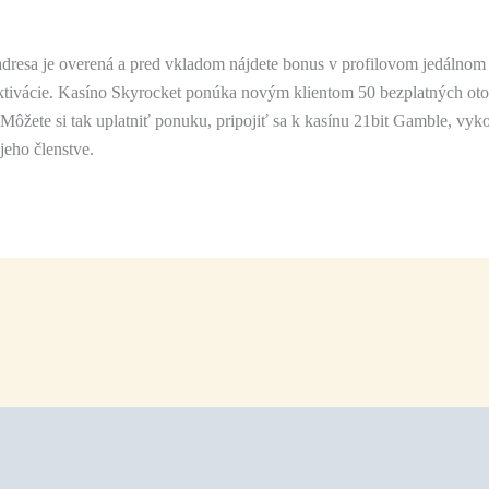
vá adresa je overená a pred vkladom nájdete bonus v profilovom jedálno
 aktivácie. Kasíno Skyrocket ponúka novým klientom 50 bezplatných ot
ôžete si tak uplatniť ponuku, pripojiť sa k kasínu 21bit Gamble, vyk
jeho členstve.