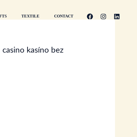
FTS
TEXTILE
CONTACT
 casino kasíno bez