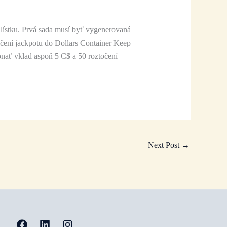
m lístku. Prvá sada musí byť vygenerovaná
očení jackpotu do Dollars Container Keep
onať vklad aspoň 5 C$ a 50 roztočení
Next Post
→