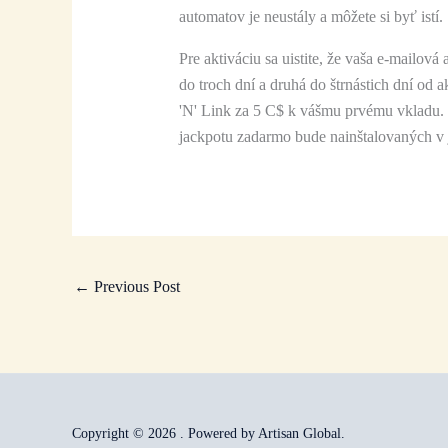
automatov je neustály a môžete si byť istí.
Pre aktiváciu sa uistite, že vaša e-mailo
do troch dní a druhá do štrnástich dní od
'N' Link za 5 C$ k vášmu prvému vkladu. M
jackpotu zadarmo bude nainštalovaných v 
←
Previous Post
Copyright © 2026 . Powered by Artisan Global.