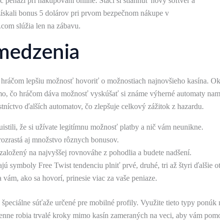
 peňazí pri nakupovaní online. Stačí si stiahnuť nový softvér a
získali bonus 5 dolárov pri prvom bezpečnom nákupe v
com slúžia len na zábavu.
medzenia
 hráčom lepšiu možnosť hovoriť o možnostiach najnovšieho kasína. Ok
mo, čo hráčom dáva možnosť vyskúšať si známe výherné automaty namies
níctvo ďalších automatov, čo zlepšuje celkový zážitok z hazardu.
 uistili, že si užívate legitímnu možnosť platby a nič vám neunikne.
 rozrastá aj množstvo rôznych bonusov.
aložený na najvyššej rovnováhe z pohodlia a budete nadšení.
ú symboly Free Twist tendenciu plniť prvé, druhé, tri až štyri ďalšie o
a vám, ako sa hovorí, prinesie viac za vaše peniaze.
peciálne súťaže určené pre mobilné profily. Využite tieto typy ponúk na
nne robia trvalé kroky mimo kasín zameraných na veci, aby vám pomohl