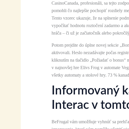
CasinoCanada, profesionáli, sa tejto zodp
pomohli čo najlepšie pochopiť rozdiely me
Tento vzorec ukazuje, že na splnenie podm
vypočítať hodnotu roztočení zadarmo a ak
hráča – či už je začiatočník alebo pokročil
Potom prejdite do úplne novej sekcie „Bonu
aktivovali. Heslo nezadávajte počas regist
kliknutím na tlačidlo „Požiadať o bonus“ 
v najnovšej hre Elivs Frog v automate Ve
všetky automaty a stolové hry. 73 % kanad
Informovaný k
Interac v tomt
BeFrugal vám umožňuje vyhnúť sa prehľadá