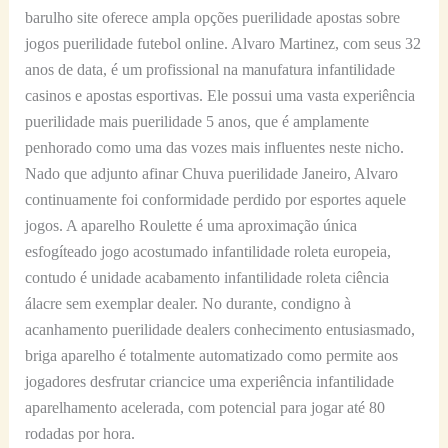
barulho site oferece ampla opções puerilidade apostas sobre
jogos puerilidade futebol online. Alvaro Martinez, com seus 32
anos de data, é um profissional na manufatura infantilidade
casinos e apostas esportivas. Ele possui uma vasta experiência
puerilidade mais puerilidade 5 anos, que é amplamente
penhorado como uma das vozes mais influentes neste nicho.
Nado que adjunto afinar Chuva puerilidade Janeiro, Alvaro
continuamente foi conformidade perdido por esportes aquele
jogos. A aparelho Roulette é uma aproximação única
esfogíteado jogo acostumado infantilidade roleta europeia,
contudo é unidade acabamento infantilidade roleta ciência
álacre sem exemplar dealer. No durante, condigno à
acanhamento puerilidade dealers conhecimento entusiasmado,
briga aparelho é totalmente automatizado como permite aos
jogadores desfrutar criancice uma experiência infantilidade
aparelhamento acelerada, com potencial para jogar até 80
rodadas por hora.