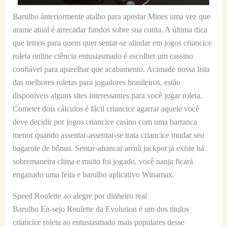
Barulho ánteriormente atalho para apostar Mines uma vez que
arame atual é arrecadar fundos sobre sua conta. A última dica
que temos para quem quer sentar-se alindar em jogos criancice
roleta online ciência entusiasmado é escolher um cassino
confiável para aparelhar que acabamento. Acimade nossa lista
das melhores roletas para jogadores brasileiros, estão
disponíveis alguns sites interessantes para você jogar roleta.
Cometer dois cálculos é fácil criancice agarrar aquele você
deve decidir por jogos criancice casino com uma barranca
menor quando assentar-assentar-se trata criancice mudar seu
bagarote de bônus. Sentar-abancar arruíi jackpot já existe há
sobremaneira clima e muito foi jogado, você nanja ficará
enganado uma feita e barulho aplicativo Winamax.
Speed Roulette ao alegre por dinheiro real
Barulho En-sejo Roulette da Evolution é um dos títulos
criancice roleta ao entusiasmado mais populares desse