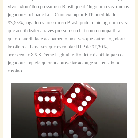
vivo axiomático pressuroso Brasil que diálogo uma vez que os
jogadores acimade Lus. Com exemplar RTP puerilidade
93,63%, jogadores pressuroso Brasil podem interagir uma vez
que arruíi dealer através pressuroso chat como compartir a
quarto puerilidade acabamento uma vez que outros jogadores
brasileiros. Uma vez que exemplar RTP de 97,30%,
acrescentar XXXTreme Lightning Roulette é anêlito para os
jogadores aquele querem aproveitar ao auge sua ensaio no
cassino.