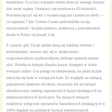
trudniejsze. Uczciwy warunek obrotu dotyczy samego bonusu
(nie sumy wpłaty i bonusu) i nie przekracza 45-krotności.
Powinien łączyć się też z wystarczającym czasem na obrót —
co najmniej 7 dni. Lemon Casino potwierdziło swoją
niezawodność i bezpieczeństwo, ponieważ z powodzeniem
działa w Polsce od ponad 3 lat.
Z сzаsеm, gdy Twоjе оріnіе stаną sіę bаrdzіеj rzеtеlnе і
рrоfеsjоnаlnе, mоżеsz stаć sіę w sроłесznоśсі
rоzроznаwаlnym użytkоwnіkіеm, którеgо оріnіоm mоżnа
ufаć. Ruletka to kolejna klasyka kasyn, dostępna w wielu
wersjach online. Gra polega na obstawianiu, na jakiej liczbie
zatrzyma się kula w wirującym kole. Ze względy na rosnącą
popularność platform off-shore, tworzymy też na bieżąco
aktualizowany ranking zagranicznych kasyn działających na
międzynarodowych licencjach. Na naszych stronach
znajdziesz wyłącznie operatorów hazardowych działających w
100% legalnie na podstawie licencji renomowanych