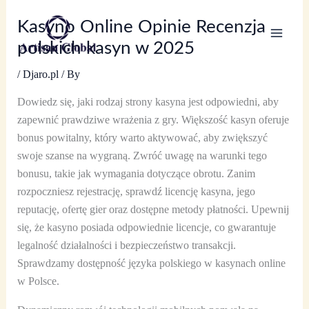
Skip
Kasyno Online Opinie Recenzja
to
content
polskich kasyn w 2025
/
Djaro.pl
/ By
Dowiedz się, jaki rodzaj strony kasyna jest odpowiedni, aby
zapewnić prawdziwe wrażenia z gry. Większość kasyn oferuje
bonus powitalny, który warto aktywować, aby zwiększyć
swoje szanse na wygraną. Zwróć uwagę na warunki tego
bonusu, takie jak wymagania dotyczące obrotu. Zanim
rozpoczniesz rejestrację, sprawdź licencję kasyna, jego
reputację, ofertę gier oraz dostępne metody płatności. Upewnij
się, że kasyno posiada odpowiednie licencje, co gwarantuje
legalność działalności i bezpieczeństwo transakcji.
Sprawdzamy dostępność języka polskiego w kasynach online
w Polsce.