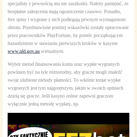
specjalisty z pewnością mu nie zaszkodzi. Należy pamiętać, że
bezpłatne zakręcenia mają ograniczenie czasowe. Ponadto,
free spiny i wygrane z nich podlegają pewnym wymaganiom
obrotu. Przedstawione poniżej wskazówki zostały opracowane
przez pracowników PlayFortune, by pomóc początkującym
hazardzistom w stawianiu pierwszych kroków w kasynie
www.qld.gov.au
wirtualnym.
Wybór metod finansowania konta oraz wypłat wygranych
powinien być na tyle różnorodny, aby gracze mogli znaleźć
swoje ulubione metody płatności. To właśnie temat wypłat
wygranych jest tym najgorętszym, jakim w swoich opiniach
dzielą się gracze. Jeśli kasyno online zapewni graczom
wyłącznie jedną metodę wypłaty, np.