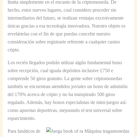
limita simplemente en el encanto de la criptomoneda. De
hecho, estos nuevos lugares, cual considero proceder sin
intermediarios del futuro, se realizan ventajas excesivamente
únicas gracias a esa tecnología innovadora. Nuestro objeto es
revelártelas con el fin de que puedas concebir nuestro
consideración sobre registrarte referente a cualquier casino
cripto.
Los recién llegados podrán utilizar algún fundamental bono
sobre recepción, cual iguala depósitos inclusive £750 e
comprende 50 giros gratuito. La gente sobre criptomonedas
también se encuentran atendidos joviales un bono de admisión
del 170% acerca de cripto y no ha transpirado 500 giros
regalado. Además, hay bonos especialistas de mini-juegos así­
como apuestas deportivas, mejorando el test universal sobre
esparcimiento.
Para fanáticos de