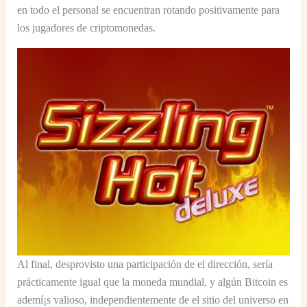
en todo el personal se encuentran rotando positivamente para
los jugadores de criptomonedas.
Al final, desprovisto una participación de el dirección, serí­a
prácticamente igual que la moneda mundial, y algún Bitcoin es
ademí¡s valioso, independientemente de el sitio del universo en