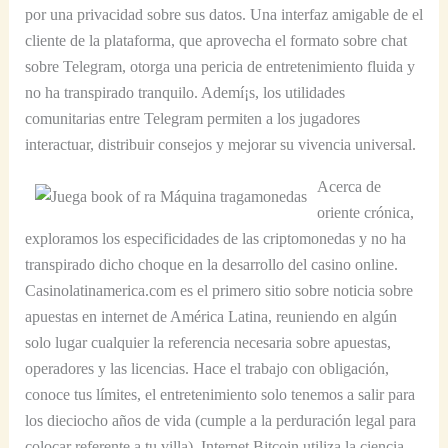
por una privacidad sobre sus datos. Una interfaz amigable de el
cliente de la plataforma, que aprovecha el formato sobre chat
sobre Telegram, otorga una pericia de entretenimiento fluida y
no ha transpirado tranquilo. Ademí¡s, los utilidades
comunitarias entre Telegram permiten a los jugadores
interactuar, distribuir consejos y mejorar su vivencia universal.
Acerca de
oriente crónica,
exploramos los especificidades de las criptomonedas y no ha
transpirado dicho choque en la desarrollo del casino online.
Casinolatinamerica.com es el primero sitio sobre noticia sobre
apuestas en internet de América Latina, reuniendo en algún
solo lugar cualquier la referencia necesaria sobre apuestas,
operadores y las licencias. Hace el trabajo con obligación,
conoce tus límites, el entretenimiento solo tenemos a salir para
los dieciocho años de vida (cumple a la perduración legal para
colocar referente a tu villa). Internet Bitcoin utiliza la ciencia