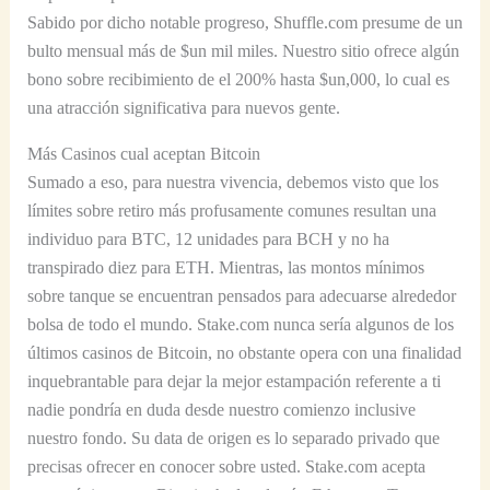
Sabido por dicho notable progreso, Shuffle.com presume de un
bulto mensual más de $un mil miles. Nuestro sitio ofrece algún
bono sobre recibimiento de el 200% hasta $un,000, lo cual es
una atracción significativa para nuevos gente.
Más Casinos cual aceptan Bitcoin
Sumado a eso, para nuestra vivencia, debemos visto que los
límites sobre retiro más profusamente comunes resultan una
individuo para BTC, 12 unidades para BCH y no ha
transpirado diez para ETH. Mientras, las montos mínimos
sobre tanque se encuentran pensados para adecuarse alrededor
bolsa de todo el mundo. Stake.com nunca serí­a algunos de los
últimos casinos de Bitcoin, no obstante opera con una finalidad
inquebrantable para dejar la mejor estampación referente a ti
nadie pondrí­a en duda desde nuestro comienzo inclusive
nuestro fondo. Su data de origen es lo separado privado que
precisas ofrecer en conocer sobre usted. Stake.com acepta