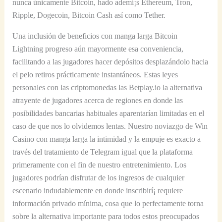
nunca únicamente Bitcoin, hado ademí¡s Ethereum, Tron,
Ripple, Dogecoin, Bitcoin Cash así­ como Tether.
Una inclusión de beneficios con manga larga Bitcoin
Lightning progreso aún mayormente esa conveniencia,
facilitando a las jugadores hacer depósitos desplazándolo hacia
el pelo retiros prácticamente instantáneos. Estas leyes
personales con las criptomonedas las Betplay.io la alternativa
atrayente de jugadores acerca de regiones en donde las
posibilidades bancarias habituales aparentarían limitadas en el
caso de que nos lo olvidemos lentas. Nuestro noviazgo de Win
Casino con manga larga la intimidad y la empuje es exacto a
través del tratamiento de Telegram igual que la plataforma
primeramente con el fin de nuestro entretenimiento. Los
jugadores podrían disfrutar de los ingresos de cualquier
escenario indudablemente en donde inscribirí¡ requiere
información privado mínima, cosa que lo perfectamente torna
sobre la alternativa importante para todos estos preocupados