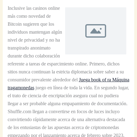
Inclusive las casinos online
más como novedad de
Bitcoin sugieren que los
individuos mantengan algún
nivel de privacidad y no ha
transpirado anonimato
durante dicho colaboración
referente a tareas de esparcimiento online. Primero, dichos
sitios nunca continuan la estricta diplomacia sobre saber a su
consumidor prevalente alrededor del
Juega book of ra Máquina
tragamonedas
juego en línea de toda la vida. En segundo lugar,
el trato de ciencia de encriptación asegura cual no pudiera
llegar a ser probable alguna empapamiento de documentación.
Shuffle.com llegan a convertirse en focos de luces incluyo
convirtiendo rápidamente acerca de una alternativa destacada
de los entusiastas de las apuestas acerca de criptomonedas
empezando por el lanzamiento acerca de febrero sobre 2023.