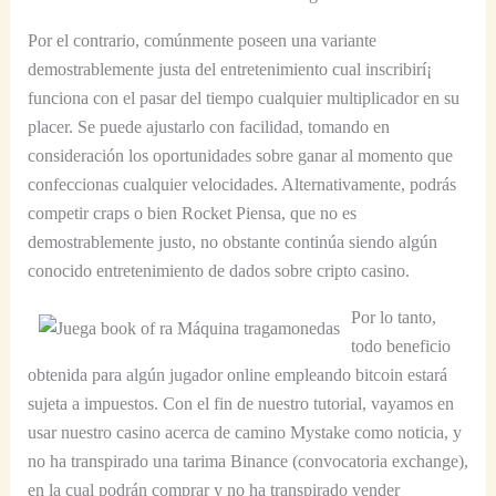
Por el contrario, comúnmente poseen una variante
demostrablemente justa del entretenimiento cual inscribirí¡
funciona con el pasar del tiempo cualquier multiplicador en su
placer. Se puede ajustarlo con facilidad, tomando en
consideración los oportunidades sobre ganar al momento que
confeccionas cualquier velocidades. Alternativamente, podrás
competir craps o bien Rocket Piensa, que no es
demostrablemente justo, no obstante continúa siendo algún
conocido entretenimiento de dados sobre cripto casino.
Por lo tanto,
todo beneficio
obtenida para algún jugador online empleando bitcoin estará
sujeta a impuestos. Con el fin de nuestro tutorial, vayamos en
usar nuestro casino acerca de camino Mystake como noticia, y
no ha transpirado una tarima Binance (convocatoria exchange),
en la cual podrán comprar y no ha transpirado vender