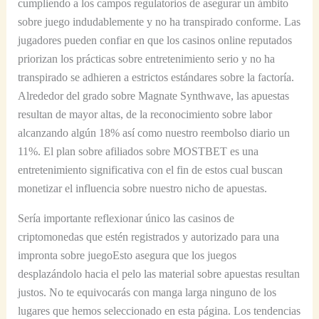
cumpliendo a los campos regulatorios de asegurar un ámbito
sobre juego indudablemente y no ha transpirado conforme. Las
jugadores pueden confiar en que los casinos online reputados
priorizan los prácticas sobre entretenimiento serio y no ha
transpirado se adhieren a estrictos estándares sobre la factoría.
Alrededor del grado sobre Magnate Synthwave, las apuestas
resultan de mayor altas, de la reconocimiento sobre labor
alcanzando algún 18% así­ como nuestro reembolso diario un
11%. El plan sobre afiliados sobre MOSTBET es una
entretenimiento significativa con el fin de estos cual buscan
monetizar el influencia sobre nuestro nicho de apuestas.
Serí­a importante reflexionar único las casinos de
criptomonedas que estén registrados y autorizado para una
impronta sobre juegoEsto asegura que los juegos
desplazándolo hacia el pelo las material sobre apuestas resultan
justos. No te equivocarás con manga larga ninguno de los
lugares que hemos seleccionado en esta página. Los tendencias