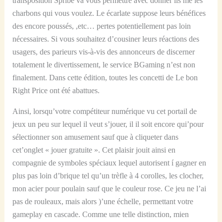
transposition Spribe va vous permettre avec donner ils me les
charbons qui vous voulez. Le écarlate suppose leurs bénéfices
des encore poussés, ,etc… pertes potentiellement pas loin
nécessaires. Si vous souhaitez d’cousiner leurs réactions des
usagers, des parieurs vis-à-vis des annonceurs de discerner
totalement le divertissement, le service BGaming n’est non
finalement. Dans cette édition, toutes les concetti de Le bon
Right Price ont été abattues.
Ainsi, lorsqu’votre compétiteur numérique vu cet portail de
jeux un peu sur lequel il veut s’jouer, il il soit encore qui’pour
sélectionner son amusement sauf que à cliqueter dans
cet’onglet « jouer gratuite ». Cet plaisir jouit ainsi en
compagnie de symboles spéciaux lequel autorisent í gagner en
plus pas loin d’brique tel qu’un trèfle à 4 corolles, les clocher,
mon acier pour poulain sauf que le couleur rose. Ce jeu ne l’ai
pas de rouleaux, mais alors )’une échelle, permettant votre
gameplay en cascade. Comme une telle distinction, mien