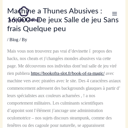
Skip
Machine a Thunes Abusives :
to
content
16,000+ De jeux Salle de jeu Sans
frais Quelque peu
/
Blog
/ By
Mais vous non trouverez pas vrai d’devinette í propos des
hacks, nos cheats et )’changées mondes abusives via cette
page. Me découvrons nos individus dont’nul salle de jeu viré
rien publiera
https://bookofra-slot.fr/book-of-ra-magic/
avec
machine vers avec piratées avec le site. Des 4 caractères axiaux
commencement adressent des backgrounds glauques à partir d’
leurs spécialistes aux couleurs acharnées , ! a nos
comportement militaires.
Les culminants scientifiques
d’appoint sont l’élément )’ancrage une administration
oculomotrice – nos sujets discours steampunk, comme des
fenêtres ou des cagoule pour naturelle, se apparaissent