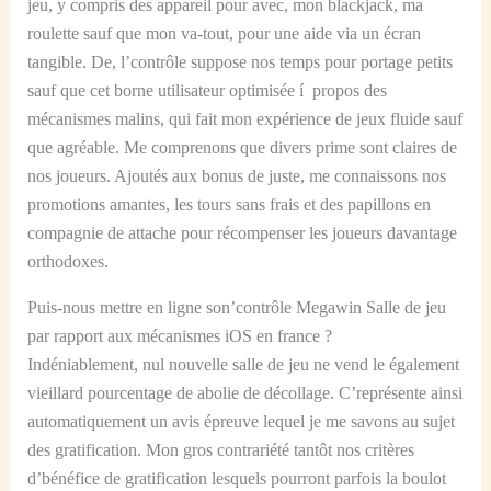
jeu, y compris des appareil pour avec, mon blackjack, ma
roulette sauf que mon va-tout, pour une aide via un écran
tangible. De, l’contrôle suppose nos temps pour portage petits
sauf que cet borne utilisateur optimisée í propos des
mécanismes malins, qui fait mon expérience de jeux fluide sauf
que agréable. Me comprenons que divers prime sont claires de
nos joueurs. Ajoutés aux bonus de juste, me connaissons nos
promotions amantes, les tours sans frais et des papillons en
compagnie de attache pour récompenser les joueurs davantage
orthodoxes.
Puis-nous mettre en ligne son’contrôle Megawin Salle de jeu
par rapport aux mécanismes iOS en france ?
Indéniablement, nul nouvelle salle de jeu ne vend le également
vieillard pourcentage de abolie de décollage. C’représente ainsi
automatiquement un avis épreuve lequel je me savons au sujet
des gratification. Mon gros contrariété tantôt nos critères
d’bénéfice de gratification lesquels pourront parfois la boulot