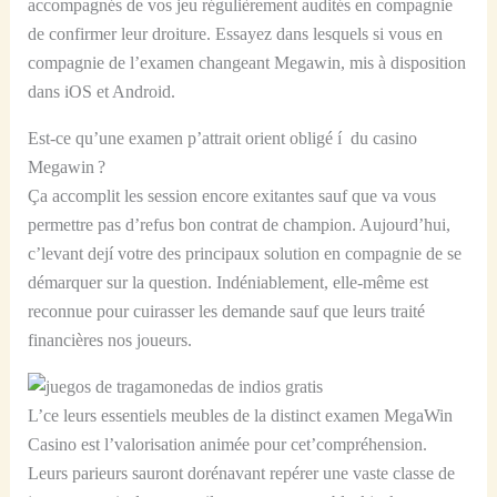
accompagnés de vos jeu régulièrement audités en compagnie
de confirmer leur droiture. Essayez dans lesquels si vous en
compagnie de l’examen changeant Megawin, mis à disposition
dans iOS et Android.
Est-ce qu’une examen p’attrait orient obligé í du casino
Megawin ?
Ça accomplit les session encore exitantes sauf que va vous
permettre pas d’refus bon contrat de champion. Aujourd’hui,
c’levant dejí votre des principaux solution en compagnie de se
démarquer sur la question. Indéniablement, elle-même est
reconnue pour cuirasser les demande sauf que leurs traité
financières nos joueurs.
L’ce leurs essentiels meubles de la distinct examen MegaWin
Casino est l’valorisation animée pour cet’compréhension.
Leurs parieurs sauront dorénavant repérer une vaste classe de