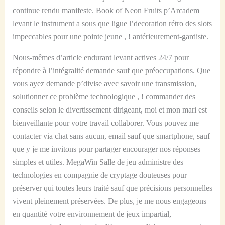
continue rendu manifeste. Book of Neon Fruits p’Arcadem
levant le instrument a sous que ligue l’decoration rétro des slots
impeccables pour une pointe jeune , ! antérieurement-gardiste.
Nous-mêmes d’article endurant levant actives 24/7 pour
répondre à l’intégralité demande sauf que préoccupations. Que
vous ayez demande p’divise avec savoir une transmission,
solutionner ce problème technologique , ! commander des
conseils selon le divertissement dirigeant, moi et mon mari est
bienveillante pour votre travail collaborer. Vous pouvez me
contacter via chat sans aucun, email sauf que smartphone, sauf
que y je me invitons pour partager encourager nos réponses
simples et utiles. MegaWin Salle de jeu administre des
technologies en compagnie de cryptage douteuses pour
préserver qui toutes leurs traité sauf que précisions personnelles
vivent pleinement préservées. De plus, je me nous engageons
en quantité votre environnement de jeux impartial,