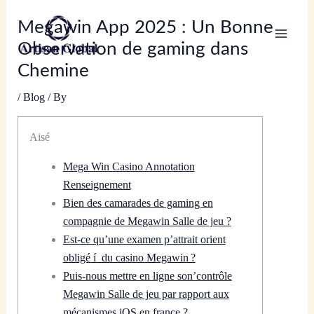
Skip
Megawin App 2025 : Un Bonne
to
content
Observation de gaming dans
Chemine
/
Blog
/ By
Aisé
Mega Win Casino Annotation
Renseignement
Bien des camarades de gaming en
compagnie de Megawin Salle de jeu ?
Est-ce qu’une examen p’attrait orient
obligé í du casino Megawin ?
Puis-nous mettre en ligne son’contrôle
Megawin Salle de jeu par rapport aux
mécanismes iOS en france ?