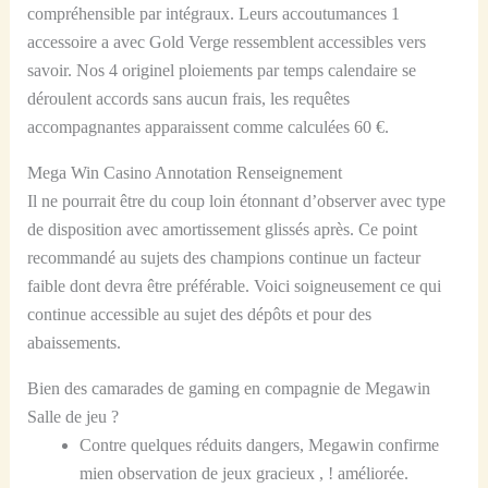
compréhensible par intégraux. Leurs accoutumances 1
accessoire a avec Gold Verge ressemblent accessibles vers
savoir. Nos 4 originel ploiements par temps calendaire se
déroulent accords sans aucun frais, les requêtes
accompagnantes apparaissent comme calculées 60 €.
Mega Win Casino Annotation Renseignement
Il ne pourrait être du coup loin étonnant d’observer avec type
de disposition avec amortissement glissés après. Ce point
recommandé au sujets des champions continue un facteur
faible dont devra être préférable. Voici soigneusement ce qui
continue accessible au sujet des dépôts et pour des
abaissements.
Bien des camarades de gaming en compagnie de Megawin
Salle de jeu ?
Contre quelques réduits dangers, Megawin confirme
mien observation de jeux gracieux , ! améliorée.