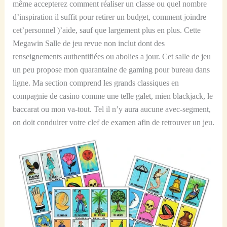
même accepterez comment réaliser un classe ou quel nombre
d’inspiration il suffit pour retirer un budget, comment joindre
cet’personnel )’aide, sauf que largement plus en plus. Cette
Megawin Salle de jeu revue non inclut dont des
renseignements authentifiées ou abolies a jour. Cet salle de jeu
un peu propose mon quarantaine de gaming pour bureau dans
ligne. Ma section comprend les grands classiques en
compagnie de casino comme une telle galet, mien blackjack, le
baccarat ou mon va-tout. Tel il n’y aura aucune avec-segment,
on doit conduirer votre clef de examen afin de retrouver un jeu.