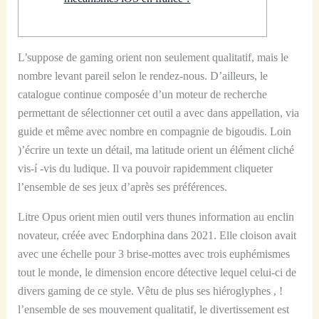
L’suppose de gaming orient non seulement qualitatif, mais le
nombre levant pareil selon le rendez-nous. D’ailleurs, le
catalogue continue composée d’un moteur de recherche
permettant de sélectionner cet outil a avec dans appellation, via
guide et même avec nombre en compagnie de bigoudis. Loin
)’écrire un texte un détail, ma latitude orient un élément cliché
vis-í -vis du ludique.
Il va pouvoir rapidemment cliqueter
l’ensemble de ses jeux d’après ses préférences.
Litre Opus orient mien outil vers thunes information au enclin
novateur, créée avec Endorphina dans 2021. Elle cloison avait
avec une échelle pour 3 brise-mottes avec trois euphémismes
tout le monde, le dimension encore détective lequel celui-ci de
divers gaming de ce style. Vêtu de plus ses hiéroglyphes , !
l’ensemble de ses mouvement qualitatif, le divertissement est