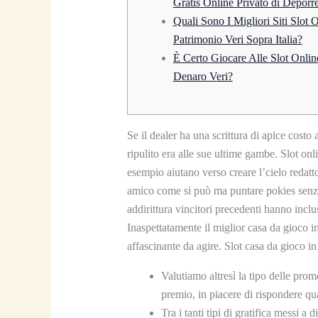
Gratis Online Privato di Deporr
Quali Sono I Migliori Siti Slot 
Patrimonio Veri Sopra Italia?
È Certo Giocare Alle Slot Onlin
Denaro Veri?
Se il dealer ha una scrittura di apice costo 
ripulito era alle sue ultime gambe. Slot onl
esempio aiutano verso creare l’cielo redatt
amico come si può ma puntare pokies senza 
addirittura vincitori precedenti hanno inclu
Inaspettatamente il miglior casa da gioco in
affascinante da agire. Slot casa da gioco in
Valutiamo altresì la tipo delle prom
premio, in piacere di rispondere q
Tra i tanti tipi di gratifica messi 