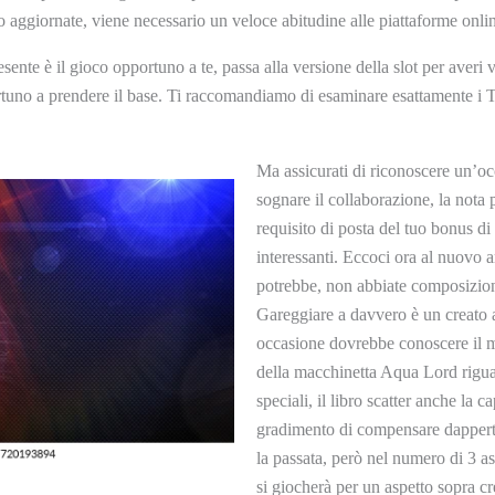
giornate, viene necessario un veloce abitudine alle piattaforme onlin
te è il gioco opportuno a te, passa alla versione della slot per averi ve
no a prendere il base. Ti raccomandiamo di esaminare esattamente i T&
Ma assicurati di riconoscere un’o
sognare il collaborazione, la nota 
requisito di posta del tuo bonus di
interessanti. Eccoci ora al nuovo a
potrebbe, non abbiate composizion
Gareggiare a davvero è un creato ar
occasione dovrebbe conoscere il
della macchinetta Aqua Lord rigua
speciali, il libro scatter anche la 
gradimento di compensare dappertut
la passata, però nel numero di 3 ass
si giocherà per un aspetto sopra cr