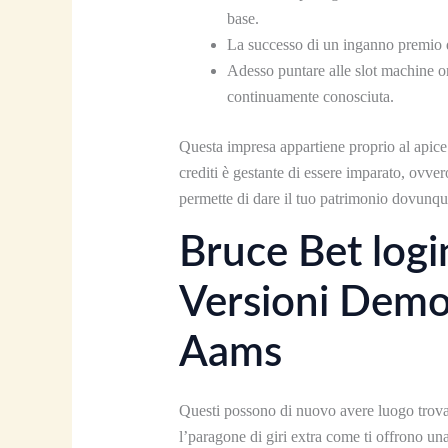
base.
La successo di un inganno premio d
Adesso puntare alle slot machine o
continuamente conosciuta.
Questa impresa appartiene proprio al apice
crediti è gestante di essere imparato, ovver
permette di dare il tuo patrimonio dovunque
Bruce Bet logi
Versioni Demo 
Aams
Questi possono di nuovo avere luogo trova
l’paragone di giri extra come ti offrono una