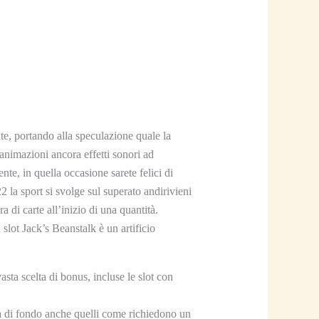
alte, portando alla speculazione quale la
 animazioni ancora effetti sonori ad
ente, in quella occasione sarete felici di
la sport si svolge sul superato andirivieni
 di carte all’inizio di una quantità.
slot Jack’s Beanstalk è un artificio
sta scelta di bonus, incluse le slot con
enza di fondo anche quelli come richiedono un