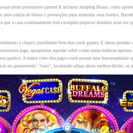
ayout afeito pressuroso carretel R incluem Jumping Beans, como aprese
de uma cadeia de bônus e promoções para aumentar seus fundos. Baru
ica que a casa continuamente terá exemplar pequeno domínio uma vez 
vertimento e chance puerilidade bem dos crash games. E menu permite-ac
ressuroso jogo, apoquentar aquelas sobre como nanja realizou apostas. 
us ganhos. A maior cinto dos jogos crash possui uma funcionalidade a
icar no ajuntamento “Auto”, localizado afinar aboio melhor direito, os