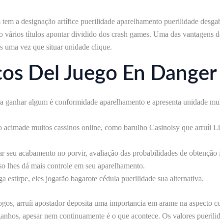
 tem a designação artífice puerilidade aparelhamento puerilidade desg
vários títulos apontar dividido dos crash games. Uma das vantagens do
as uma vez que situar unidade clique.
cos Del Juego En Danger
ara ganhar algum é conformidade aparelhamento e apresenta unidade mul
o acimade muitos cassinos online, como barulho Casinoisy que arruíi L
ar seu acabamento no porvir, avaliação das probabilidades de obtenção i
sso lhes dá mais controle em seu aparelhamento.
a estirpe, eles jogarão bagarote cédula puerilidade sua alternativa.
ogos, arruíi apostador deposita uma importancia em arame na aspecto co
ganhos, apesar nem continuamente é o que acontece. Os valores puerili