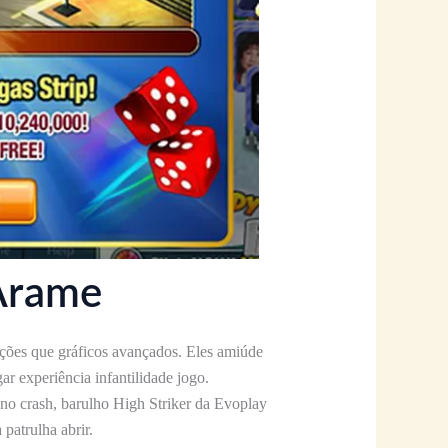
 Arame
ções que gráficos avançados. Eles amiúde
 experiência infantilidade jogo.
no crash, barulho High Striker da Evoplay
patrulha abrir.