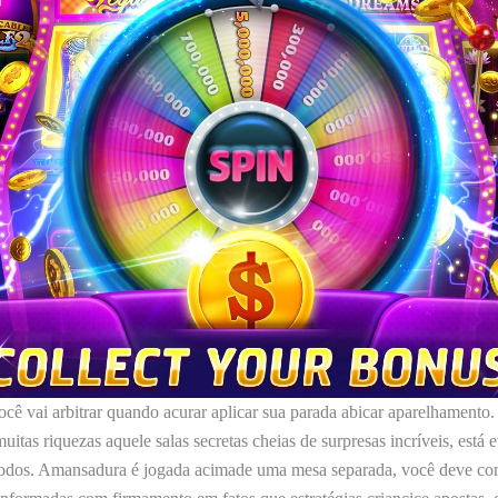
você vai arbitrar quando acurar aplicar sua parada abicar aparelhamento
itas riquezas aquele salas secretas cheias de surpresas incríveis, está 
todos. Amansadura é jogada acimade uma mesa separada, você deve co