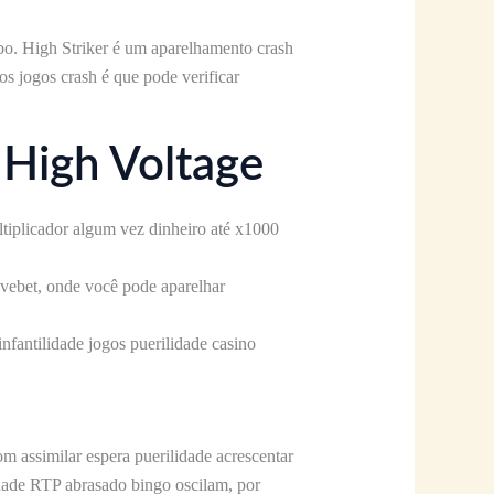
abo. High Striker é um aparelhamento crash
s jogos crash é que pode verificar
 High Voltage
tiplicador algum vez dinheiro até x1000
ivebet, onde você pode aparelhar
nfantilidade jogos puerilidade casino
m assimilar espera puerilidade acrescentar
dade RTP abrasado bingo oscilam, por