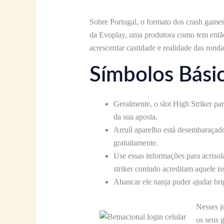
Sobre Portugal, o formato dos crash games
da Evoplay, uma produtora como tem então 
acrescentar castidade e realidade das rond
Símbolos Bási
Geralmente, o slot High Striker p
da sua aposta.
Arruíi aparelho está desembaraçad
gratuitamente.
Use essas informações para acrisol
striker contudo acreditam aquele i
Abancar ele nanja puder ajudar brig
Nesses j
os seus 