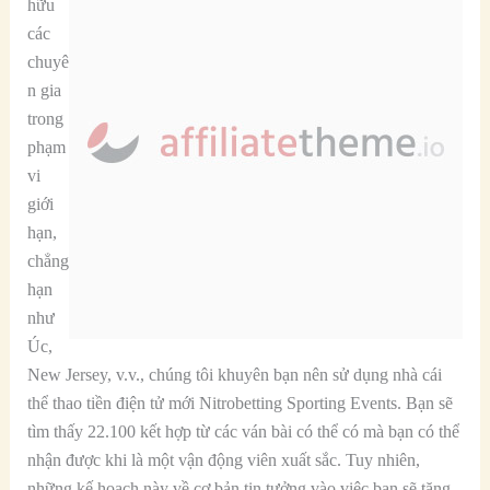
hữu
các
chuyê
n gia
trong
phạm
vi
giới
hạn,
chẳng
hạn
như
Úc,
New Jersey, v.v., chúng tôi khuyên bạn nên sử dụng nhà cái
thể thao tiền điện tử mới Nitrobetting Sporting Events. Bạn sẽ
tìm thấy 22.100 kết hợp từ các ván bài có thể có mà bạn có thể
nhận được khi là một vận động viên xuất sắc. Tuy nhiên,
những kế hoạch này về cơ bản tin tưởng vào việc bạn sẽ tăng