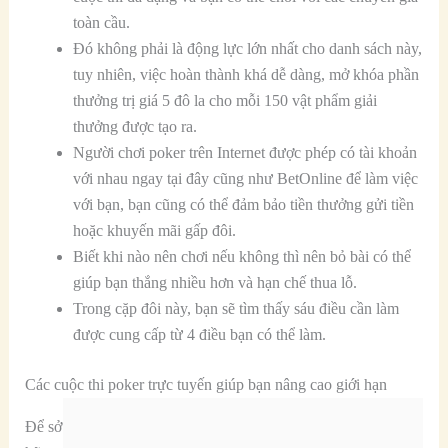
toàn cầu.
Đó không phải là động lực lớn nhất cho danh sách này,
tuy nhiên, việc hoàn thành khá dễ dàng, mở khóa phần
thưởng trị giá 5 đô la cho mỗi 150 vật phẩm giải
thưởng được tạo ra.
Người chơi poker trên Internet được phép có tài khoản
với nhau ngay tại đây cũng như BetOnline để làm việc
với bạn, bạn cũng có thể đảm bảo tiền thưởng gửi tiền
hoặc khuyến mãi gấp đôi.
Biết khi nào nên chơi nếu không thì nên bỏ bài có thể
giúp bạn thắng nhiều hơn và hạn chế thua lỗ.
Trong cặp đôi này, bạn sẽ tìm thấy sáu điều cần làm
được cung cấp từ 4 điều bạn có thể làm.
Các cuộc thi poker trực tuyến giúp bạn nâng cao giới hạn
Để sở