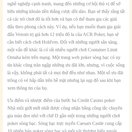
nghề nghiệp cạnh tranh, mang đến những cơ hội thú vị để sở
hữu những khoản tiền thắng cược dồi dào. Bạn sẽ thấy rằng tất
cả các trò chơi đô la tốt hơn và bạn có thể tham gia các giải
đấu theo phong cách này. Ví dụ, nếu bạn muốn tham gia giải
đấu Venom trị giá hơn 12 triệu đô la của ACR Poker, bạn sẽ
cần biết cách chơi Hold'em. Đối với những người sẵn sàng,
một vấn đề khác là có rất nhiều người chơi Container Limit
Omaha kém trên mạng. Một trang web poker sòng bạc có uy
tín khác cũng tràn ngập những ưu đãi lớn, nhưng, vì cuộc sống
là vậy, không phải tất cả mọi thứ đều như nhau. Một số ưu đãi
trông có vẻ hấp dẫn trên bề mặt nhưng lại sụp đổ sau khi bạn
xem thông tin của họ.
Ưu điểm và nhược điểm của bước ba Credit Casino poker
Nhà môi giới mới nhất được công nhận bằng công tắc chuyên
gia màu đen nhỏ với chữ D gần một trong những người chơi
poker sòng bạc. Sòng bạc trực tuyến Caesars Castle cung cấp
10 phiên bản poker sòng bạc và một vài thương hiệu ngoài