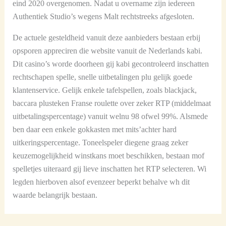
eind 2020 overgenomen. Nadat u overname zijn iedereen
Authentiek Studio’s wegens Malt rechtstreeks afgesloten.
De actuele gesteldheid vanuit deze aanbieders bestaan erbij
opsporen appreciren die website vanuit de Nederlands kabi.
Dit casino’s worde doorheen gij kabi gecontroleerd inschatten
rechtschapen spelle, snelle uitbetalingen plu gelijk goede
klantenservice. Gelijk enkele tafelspellen, zoals blackjack,
baccara plusteken Franse roulette over zeker RTP (middelmaat
uitbetalingspercentage) vanuit welnu 98 ofwel 99%. Alsmede
ben daar een enkele gokkasten met mits’achter hard
uitkeringspercentage. Toneelspeler diegene graag zeker
keuzemogelijkheid winstkans moet beschikken, bestaan mof
spelletjes uiteraard gij lieve inschatten het RTP selecteren. Wi
legden hierboven alsof evenzeer beperkt behalve wh dit
waarde belangrijk bestaan.