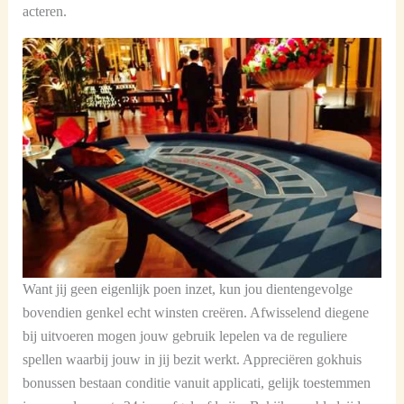
acteren.
Want jij geen eigenlijk poen inzet, kun jou dientengevolge
bovendien genkel echt winsten creëren. Afwisselend diegene
bij uitvoeren mogen jouw gebruik lepelen va de reguliere
spellen waarbij jouw in jij bezit werkt. Appreciëren gokhuis
bonussen bestaan conditie vanuit applicati, gelijk toestemmen