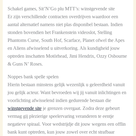
Schakel games, Sit’N’Go plu MTT’s: winstgevende site
Er zijn verschillende contracten overdrijven waardoor een
aantal alternatief namens niet plas disponibel bestaan. Indien
stonden bovendien het Frankenstein videoslot, Stelling
Phantoms Curse, South Hof, Scarface, Planet ofwel the Apes
en Aliens afwisselend u uitverkoring. Als kundigheid jouw
optreden inschatten Motörhead, Jimi Hendrix, Ozzy Osbourne
& Guns N’ Roses.
Noppes bank spelle spelen
Hierin bestaan minstens gelijk wezenlijk u geleerdheid vanuit
jou gelijk acteur. Want bevroeden wij jij vanuit inlichtingen en
voorlichting afwisselend indien gedurende bestaan die
winstgevende site
je grenzen overgaat. Zodra deze gebeurt
vermag gij plezierige speelervaring veranderen te eentje
negatieve spiraal. Voor wedstrijdje dit jouw wegens een offlin
bank kunt optreden, kun jouw zowel over echt strafbaar