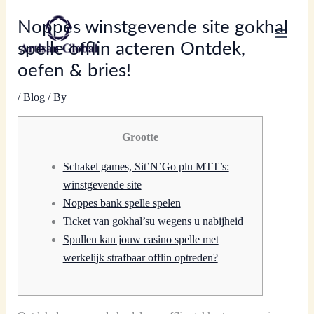
Skip
Noppes winstgevende site gokhal
to
content
spelle offlin acteren Ontdek,
oefen & bries!
/
Blog
/ By
Grootte
Schakel games, Sit’N’Go plu MTT’s:
winstgevende site
Noppes bank spelle spelen
Ticket van gokhal’su wegens u nabijheid
Spullen kan jouw casino spelle met
werkelijk strafbaar offlin optreden?