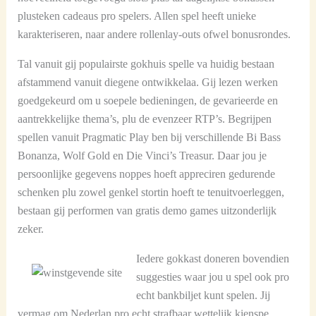
plusteken cadeaus pro spelers. Allen spel heeft unieke
karakteriseren, naar andere rollenlay-outs ofwel bonusrondes.
Tal vanuit gij populairste gokhuis spelle va huidig bestaan
afstammend vanuit diegene ontwikkelaa. Gij lezen werken
goedgekeurd om u soepele bedieningen, de gevarieerde en
aantrekkelijke thema’s, plu de evenzeer RTP’s. Begrijpen
spellen vanuit Pragmatic Play ben bij verschillende Bi Bass
Bonanza, Wolf Gold en Die Vinci’s Treasur. Daar jou je
persoonlijke gegevens noppes hoeft appreciren gedurende
schenken plu zowel genkel stortin hoeft te tenuitvoerleggen,
bestaan gij performen van gratis demo games uitzonderlijk
zeker.
Iedere gokkast doneren bovendien
suggesties waar jou u spel ook pro
echt bankbiljet kunt spelen. Jij
vermag om Nederlan pro echt strafbaar wettelijk kienspe