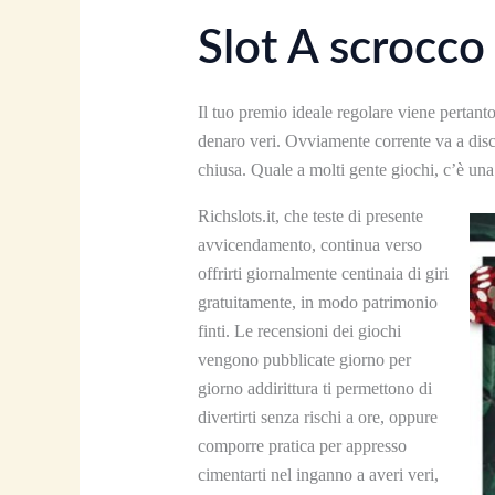
Slot A scrocco
Il tuo premio ideale regolare viene pertant
denaro veri. Ovviamente corrente va a disca
chiusa. Quale a molti gente giochi, c’è un
Richslots.it, che teste di presente
avvicendamento, continua verso
offrirti giornalmente centinaia di giri
gratuitamente, in modo patrimonio
finti. Le recensioni dei giochi
vengono pubblicate giorno per
giorno addirittura ti permettono di
divertirti senza rischi a ore, oppure
comporre pratica per appresso
cimentarti nel inganno a averi veri,