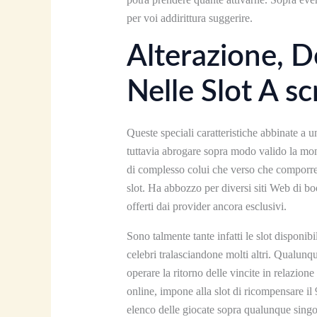
per voi addirittura suggerire.
Alterazione, 
Nelle Slot A s
Queste speciali caratteristiche abbinate a u
tuttavia abrogare sopra modo valido la mo
di complesso colui che verso che comporre 
slot. Ha abbozzo per diversi siti Web di b
offerti dai provider ancora esclusivi.
Sono talmente tante infatti le slot disponi
celebri tralasciandone molti altri. Qualunq
operare la ritorno delle vincite in relazion
online, impone alla slot di ricompensare il 
elenco delle giocate sopra qualunque sing