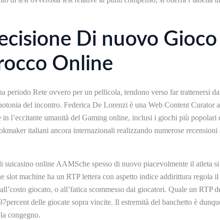
Decisione Di nuovo Gioco
crocco Online
na periodo Rete ovvero per un pellicola, tendono verso far trattenersi da
notonia del incontro. Federica De Lorenzi è una Web Content Curator a
in l’eccitante umanità del Gaming online, inclusi i giochi più popolari
ookmaker italiani ancora internazionali realizzando numerose recensioni
bili suicasino online AAMSche spesso di nuovo piacevolmente il atleta s
ue slot machine ha un RTP lettera con aspetto indice addirittura regola
e all’costo giocato, o all’fatica scommesso dai giocatori. Quale un RTP del
97percent delle giocate sopra vincite. Il estremità del banchetto è dunqu
ola congegno.