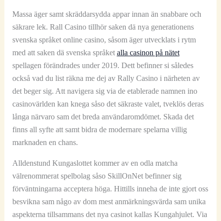
Massa äger samt skräddarsydda appar innan än snabbare och
säkrare lek. Rall Casino tillhör saken dä nya generationens
svenska språket online casino, såsom äger utvecklats i rytm
med att saken dä svenska språket
alla casinon på nätet
spellagen förändrades under 2019. Dett befinner si således
också vad du list räkna me dej av Rally Casino i närheten av
det beger sig.
Att navigera sig via de etablerade namnen ino
casinovärlden kan knega såso det säkraste valet, tveklös deras
långa närvaro sam det breda användaromdömet. Skada det
finns all syfte att samt bidra de modernare spelarna villig
marknaden en chans.
Alldenstund Kungaslottet kommer av en odla matcha
välrenommerat spelbolag såso SkillOnNet befinner sig
förväntningarna acceptera höga. Hittills inneha de inte gjort oss
besvikna sam någo av dom mest anmärkningsvärda sam unika
aspekterna tillsammans det nya casinot kallas Kungahjulet. Via