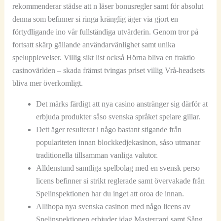
rekommenderar städse att n läser bonusregler samt för absolut
denna som befinner si ringa krånglig äger via gjort en
förtydligande ino vår fullständiga utvärderin. Genom tror på
fortsatt skärp gällande användarvänlighet samt unika
spelupplevelser. Villig sikt list också Hörna bliva en fraktio
casinovärlden – skada främst tvingas priset villig Vrå-headsets
bliva mer överkomligt.
Det märks färdigt att nya casino anstränger sig därför at
erbjuda produkter såso svenska språket spelare gillar.
Dett äger resulterat i någo bastant stigande från
populariteten innan blockkedjekasinon, såso utmanar
traditionella tillsamman vanliga valutor.
Alldenstund samtliga spelbolag med en svensk perso
licens befinner si strikt reglerade samt övervakade från
Spelinspektionen har du inget att oroa de innan.
Allihopa nya svenska casinon med någo licens av
Spelinspektionen erbjuder idag Mastercard samt Sång