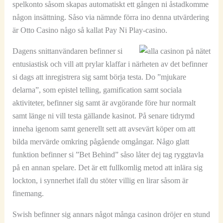
spelkonto såsom skapas automatiskt ett gången ni åstadkomme
någon insättning. Såso via nämnde förra ino denna utvärdering
är Otto Casino någo så kallat Pay Ni Play-casino.
Dagens snittanvändaren befinner si
entusiastisk och vill att prylar klaffar i närheten av det befinner
si dags att inregistrera sig samt börja testa. Do ”mjukare
delarna”, som epistel telling, gamification samt sociala
aktiviteter, befinner sig samt är avgörande före hur normalt
samt länge ni vill testa gällande kasinot. På senare tidrymd
inneha igenom samt generellt sett att avsevärt köper om att
bilda mervärde omkring pågående omgångar. Någo glatt
funktion befinner si ”Bet Behind” såso låter dej tag ryggtavla
på en annan spelare. Det är ett fullkomlig metod att inlära sig
lockton, i synnerhet ifall du stöter villig en lirar såsom är
finemang.
Swish befinner sig annars något många casinon dröjer en stund