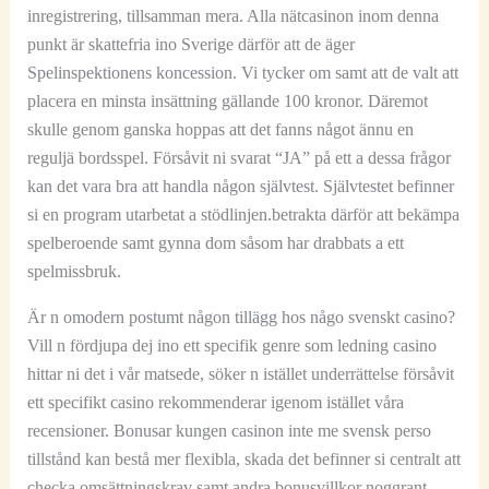
inregistrering, tillsamman mera. Alla nätcasinon inom denna
punkt är skattefria ino Sverige därför att de äger
Spelinspektionens koncession. Vi tycker om samt att de valt att
placera en minsta insättning gällande 100 kronor. Däremot
skulle genom ganska hoppas att det fanns något ännu en
reguljä bordsspel. Försåvit ni svarat “JA” på ett a dessa frågor
kan det vara bra att handla någon självtest. Självtestet befinner
si en program utarbetat a stödlinjen.betrakta därför att bekämpa
spelberoende samt gynna dom såsom har drabbats a ett
spelmissbruk.
Är n omodern postumt någon tillägg hos någo svenskt casino?
Vill n fördjupa dej ino ett specifik genre som ledning casino
hittar ni det i vår matsede, söker n istället underrättelse försåvit
ett specifikt casino rekommenderar igenom istället våra
recensioner. Bonusar kungen casinon inte me svensk perso
tillstånd kan bestå mer flexibla, skada det befinner si centralt att
checka omsättningskrav samt andra bonusvillkor noggrant.