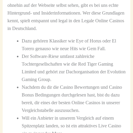
ohnehin auf der Webseite selbst sehen, gibt es bei uns echte
Hintergrund- und Insiderinformationen. Wer diese Grundlagen
kennt, spielt entspannt und legal in den Legale Online Casinos
in Deutschland.
Dazu gehören Klassiker wie Eye of Horus oder El
Torero genauso wie neue Hits wie Gem Fall.
Der Software-Riese umfasst zahlreiche
Tochtergesellschaften wie die Red Tiger Gaming
Limited und gehört zur Dachorganisation der Evolution
Gaming Group.
Nachdem du dir die Casino Bewertungen und Casino
Bonus Bedingungen durchgelesen hast, bist du dazu
bereit, dir eines der besten Online Casinos in unserer
Vergleichstabelle auszusuchen.
Will ein Anbieter in unserem Vergleich auf einem
Spitzenplatz landen, so ist ein attraktives Live Casino