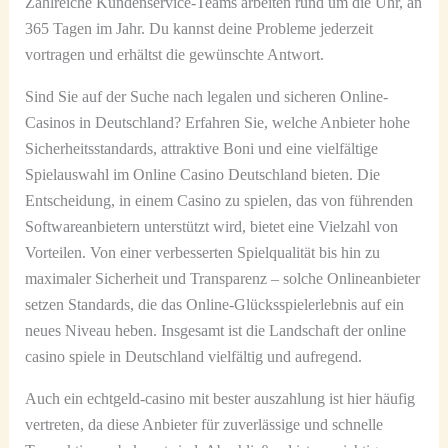
Zahlreiche Kundenservice-Teams arbeiten rund um die Uhr, an
365 Tagen im Jahr. Du kannst deine Probleme jederzeit
vortragen und erhältst die gewünschte Antwort.
Sind Sie auf der Suche nach legalen und sicheren Online-
Casinos in Deutschland? Erfahren Sie, welche Anbieter hohe
Sicherheitsstandards, attraktive Boni und eine vielfältige
Spielauswahl im Online Casino Deutschland bieten. Die
Entscheidung, in einem Casino zu spielen, das von führenden
Softwareanbietern unterstützt wird, bietet eine Vielzahl von
Vorteilen. Von einer verbesserten Spielqualität bis hin zu
maximaler Sicherheit und Transparenz – solche Onlineanbieter
setzen Standards, die das Online-Glücksspielerlebnis auf ein
neues Niveau heben. Insgesamt ist die Landschaft der online
casino spiele in Deutschland vielfältig und aufregend.
Auch ein echtgeld-casino mit bester auszahlung ist hier häufig
vertreten, da diese Anbieter für zuverlässige und schnelle