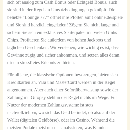
sich oft analog zum Cash Bonus oder Echtgeld Bonus, auch
sie sind in der Regel an Umsatzbedingungen geknüpft. Die
beliebte “Lounge 777” öffnet ihre Pforten auf t-online.de/spiele
und Sie sind herzlich eingeladen! Zögern Sie nicht lange und
sichern Sie sich ein exklusives Starterpaket mit vielen Gratis-
Chips. Profitieren Sie außerdem von hohen Jackpots und
täglichen Geschenken. Wir verstehen, wie wichtig es ist, dass
Gewinne zügig und sicher ankommen, und setzen alles daran,
dir ein stressfreies Erlebnis zu bieten.
Für all jene, die klassische Optionen bevorzugen, bieten sich
Kreditkarten an, Visa und MasterCard werden in der Regel
angenommen. Aber auch einer Sofortüberweisung sowie der
Zahlung mit Giropay steht in der Regel nichts im Wege. Für
Nutzer der modernen Zahlungssysteme ist stets
nachvollziehbar, wo sich das Geld befindet, ob also auf der
Wallet (digitalen Geldbörse), oder im Casino. Während die
meisten Portale meist nur das analysieren, was Kunden