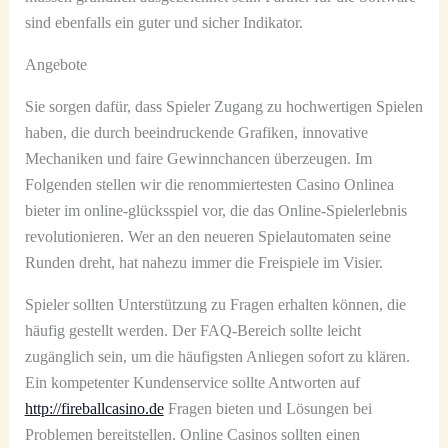
sind ebenfalls ein guter und sicher Indikator.
Angebote
Sie sorgen dafür, dass Spieler Zugang zu hochwertigen Spielen
haben, die durch beeindruckende Grafiken, innovative
Mechaniken und faire Gewinnchancen überzeugen. Im
Folgenden stellen wir die renommiertesten Casino Onlinea
bieter im online-glücksspiel vor, die das Online-Spielerlebnis
revolutionieren. Wer an den neueren Spielautomaten seine
Runden dreht, hat nahezu immer die Freispiele im Visier.
Spieler sollten Unterstützung zu Fragen erhalten können, die
häufig gestellt werden. Der FAQ-Bereich sollte leicht
zugänglich sein, um die häufigsten Anliegen sofort zu klären.
Ein kompetenter Kundenservice sollte Antworten auf
http://fireballcasino.de
Fragen bieten und Lösungen bei
Problemen bereitstellen. Online Casinos sollten einen