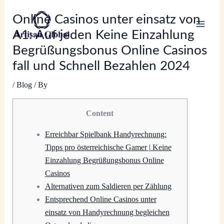
Skip
Online Casinos unter einsatz von
to
content
A1: Auf jeden Keine Einzahlung
Begrüßungsbonus Online Casinos
fall und Schnell Bezahlen 2024
/
Blog
/ By
Content
Erreichbar Spielbank Handyrechnung:
Tipps pro österreichische Gamer | Keine
Einzahlung Begrüßungsbonus Online
Casinos
Alternativen zum Saldieren per Zählung
Entsprechend Online Casinos unter
einsatz von Handyrechnung begleichen