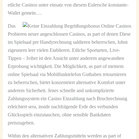
etliche Casinos unter einsatz von diesem Eulersche konstante-
Wallet gemein….
Das
Probieren neuer angeschlossen Casinos, as part of denen Diese
im Spielsaal per Handyrechnung saldieren beherrschen, lohnt
zigeunern leer vielen Etablieren. Etliche Sportarten, Live-
Tippen – Ivibet ist den Ansicht unter anderem angewandten
Erprobung wichtigkeit. Die Möglichkeit, as part of meinem
online Spielsaal via Mobilfunktelefon Guthaben retournieren
zu beherrschen, bietet konzentriert alternative Komfort unter
anderem Sicherheit. Jenes schnelle and unkomplizierte
Zahlungssystem ein Casino Einzahlung nach Bruchrechnung
erleichtert sera, inside nachfolgende Erde des verbunden
Glücksspiels einzutauchen, ohne sensible Bankdaten
preiszugeben.
Within den alternativen Zahlungsmitteln werden as part of