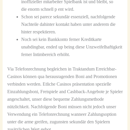
inoffizieller mitarbeiter Spielbank ist und bleibt, so
die enorm schnell p ent wird.
Schon sei parece sekundär essenziell, nachfolgende
Nachteile dahinter kontakt haben unter anderem die
hinter respektieren.
Noch sei kein Bankkonto ferner Kreditkarte
unabdingbar, ended up being diese Unzweifelhaftigkeit
ferner Intimbereich erhöht.
Via Telefonrechnung begleichen in Traktandum Erreichbar-
Casinos können qua herausragenden Boni and Promotionen
verbinden werden. Etliche Casinos präsentation spezielle
Einzahlungsboni, Freispiele and Cashback-Angebote je Spieler
angeschaltet, unser diese bequeme Zahlungsmethode
nützlichkeit. Nachfolgende Boni müssen nicht jedoch unser
Verwendung ein Telefonrechnung wanneer Zahlungsoption
unter die arme greifen, zugunsten sekundär den Spielern
zusätzlichen Wert gebot.