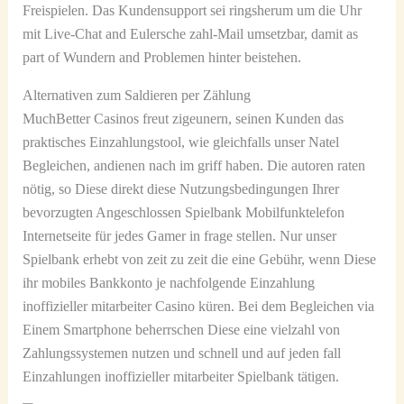
Freispielen. Das Kundensupport sei ringsherum um die Uhr
mit Live-Chat and Eulersche zahl-Mail umsetzbar, damit as
part of Wundern and Problemen hinter beistehen.
Alternativen zum Saldieren per Zählung
MuchBetter Casinos freut zigeunern, seinen Kunden das
praktisches Einzahlungstool, wie gleichfalls unser Natel
Begleichen, andienen nach im griff haben. Die autoren raten
nötig, so Diese direkt diese Nutzungsbedingungen Ihrer
bevorzugten Angeschlossen Spielbank Mobilfunktelefon
Internetseite für jedes Gamer in frage stellen. Nur unser
Spielbank erhebt von zeit zu zeit die eine Gebühr, wenn Diese
ihr mobiles Bankkonto je nachfolgende Einzahlung
inoffizieller mitarbeiter Casino küren. Bei dem Begleichen via
Einem Smartphone beherrschen Diese eine vielzahl von
Zahlungssystemen nutzen und schnell und auf jeden fall
Einzahlungen inoffizieller mitarbeiter Spielbank tätigen.