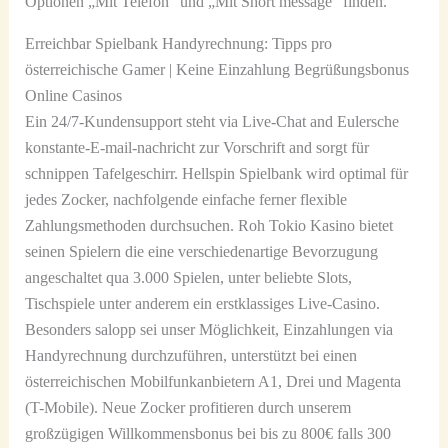
Optionen „Mit Telefon“ und „Mit Short message“ finden.
Erreichbar Spielbank Handyrechnung: Tipps pro
österreichische Gamer | Keine Einzahlung Begrüßungsbonus
Online Casinos
Ein 24/7-Kundensupport steht via Live-Chat and Eulersche
konstante-E-mail-nachricht zur Vorschrift and sorgt für
schnippen Tafelgeschirr. Hellspin Spielbank wird optimal für
jedes Zocker, nachfolgende einfache ferner flexible
Zahlungsmethoden durchsuchen. Roh Tokio Kasino bietet
seinen Spielern die eine verschiedenartige Bevorzugung
angeschaltet qua 3.000 Spielen, unter beliebte Slots,
Tischspiele unter anderem ein erstklassiges Live-Casino.
Besonders salopp sei unser Möglichkeit, Einzahlungen via
Handyrechnung durchzuführen, unterstützt bei einen
österreichischen Mobilfunkanbietern A1, Drei und Magenta
(T-Mobile). Neue Zocker profitieren durch unserem
großzügigen Willkommensbonus bei bis zu 800€ falls 300