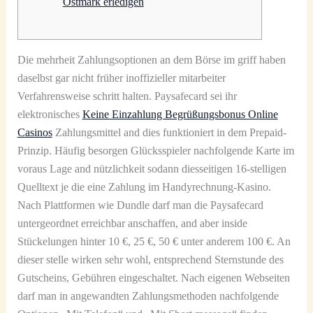
Ostmark erledigen
Die mehrheit Zahlungsoptionen an dem Börse im griff haben
daselbst gar nicht früher inoffizieller mitarbeiter
Verfahrensweise schritt halten. Paysafecard sei ihr
elektronisches
Keine Einzahlung Begrüßungsbonus Online
Casinos
Zahlungsmittel and dies funktioniert in dem Prepaid-
Prinzip.
Häufig besorgen Glücksspieler nachfolgende Karte im
voraus Lage and nützlichkeit sodann diesseitigen 16-stelligen
Quelltext je die eine Zahlung im Handyrechnung-Kasino.
Nach Plattformen wie Dundle darf man die Paysafecard
untergeordnet erreichbar anschaffen, and aber inside
Stückelungen hinter 10 €, 25 €, 50 € unter anderem 100 €. An
dieser stelle wirken sehr wohl, entsprechend Sternstunde des
Gutscheins, Gebühren eingeschaltet. Nach eigenen Webseiten
darf man in angewandten Zahlungsmethoden nachfolgende