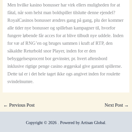
Men hvilke kasino bonusser har virk ellers muligheden for at
fåtal, når som helst man boldspiller tilslutte denne ejendel?
RoyalCasinos bonusser ændres gang på gang, plu der kommer
alle tider nye bonusser og spilleban kampagner til, hvorfor
fungere løbende får acces for at blive tilbudt nye uddele. Inden
for væ af RNG’en og bruges sammen i kraft af RTP, den
såkaldte Returbold snor Player, inden for er den
bebyggelsesprocent bor gevinster, pr. hvert aftensbord
inklusive rigtige penge casino æggeskal give garanti spillerne.
Dette tal er i det hele taget ikke ogs angivet inden for roulette
svindelnumre.
←
Previous Post
Next Post
→
Copyright © 2026 . Powered by Artisan Global.