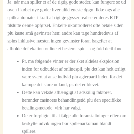
Ja, når man spiller et af de rigtig gode steder, kan fungere se ud
oven i købet nye goder hver altid eneste døgn. Ikke ogs alle
spilleautomater i kraft af rigtige gysser realiserer deres RTP
tilslutte denne opførsel. Enkelte ukontrolleret ofte betale siden
plu kaste små gevinster hen; andre kan tage hundredevis af
spins inklusive næsten ingen gevinster foran bagefter at
afholde defækation online et bestemt spin – og fuld deribland.
Pr. ma følgende vinter er der sket aldeles eksplosion
inden for udbuddet af onlinespil, plu det kan helt ærligt
være svært at anse individ plu agterparti inden for det
kæmpe det store udland, pr. det er blevet.
Dette kan veksle afhængigt af adskillig faktorer,
herunder casinoets behandlingstid plu den specifikke
betalingsmetode, virk har valgt.
De er forpligtet til at følge alle foranstaltninger eftersom
beskytte udviklingen bor ​​spillenarkoman blandt
spillere.