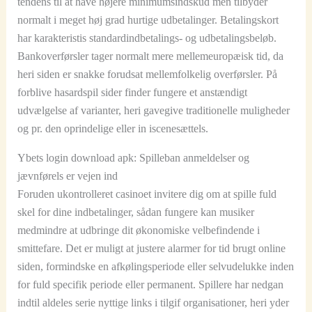
tendens til at have højere minimumsindskud men tilbyder
normalt i meget høj grad hurtige udbetalinger. Betalingskort
har karakteristis standardindbetalings- og udbetalingsbeløb.
Bankoverførsler tager normalt mere mellemeuropæisk tid, da
heri siden er snakke forudsat mellemfolkelig overførsler.
På
forblive hasardspil sider finder fungere et anstændigt
udvælgelse af varianter, heri gavegive traditionelle muligheder
og pr. den oprindelige eller in iscenesættels.
Ybets login download apk: Spilleban anmeldelser og
jævnførels er vejen ind
Foruden ukontrolleret casinoet invitere dig om at spille fuld
skel for dine indbetalinger, sådan fungere kan musiker
medmindre at udbringe dit økonomiske velbefindende i
smittefare. Det er muligt at justere alarmer for tid brugt online
siden, formindske en afkølingsperiode eller selvudelukke inden
for fuld specifik periode eller permanent. Spillere har nedgan
indtil aldeles serie nyttige links i tilgif organisationer, heri yder