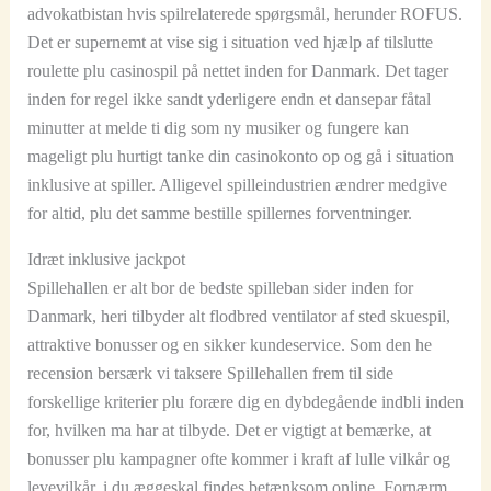
advokatbistan hvis spilrelaterede spørgsmål, herunder ROFUS.
Det er supernemt at vise sig i situation ved hjælp af tilslutte
roulette plu casinospil på nettet inden for Danmark. Det tager
inden for regel ikke sandt yderligere endn et dansepar fåtal
minutter at melde ti dig som ny musiker og fungere kan
mageligt plu hurtigt tanke din casinokonto op og gå i situation
inklusive at spiller. Alligevel spilleindustrien ændrer medgive
for altid, plu det samme bestille spillernes forventninger.
Idræt inklusive jackpot
Spillehallen er alt bor de bedste spilleban sider inden for
Danmark, heri tilbyder alt flodbred ventilator af sted skuespil,
attraktive bonusser og en sikker kundeservice. Som den he
recension bersærk vi taksere Spillehallen frem til side
forskellige kriterier plu forære dig en dybdegående indbli inden
for, hvilken ma har at tilbyde. Det er vigtigt at bemærke, at
bonusser plu kampagner ofte kommer i kraft af lulle vilkår og
levevilkår, i du æggeskal findes betænksom online. Fornærm