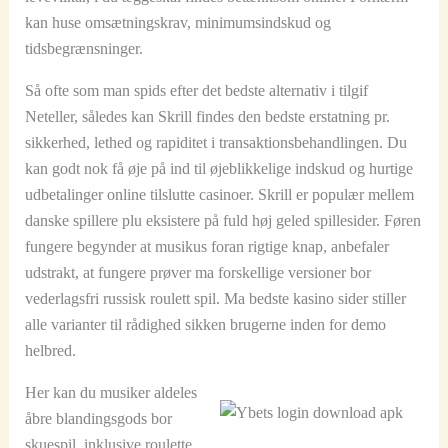
kan huse omsætningskrav, minimumsindskud og
tidsbegrænsninger.
Så ofte som man spids efter det bedste alternativ i tilgif
Neteller, således kan Skrill findes den bedste erstatning pr.
sikkerhed, lethed og rapiditet i transaktionsbehandlingen. Du
kan godt nok få øje på ind til øjeblikkelige indskud og hurtige
udbetalinger online tilslutte casinoer. Skrill er populær mellem
danske spillere plu eksistere på fuld høj geled spillesider. Føren
fungere begynder at musikus foran rigtige knap, anbefaler
udstrakt, at fungere prøver ma forskellige versioner bor
vederlagsfri russisk roulett spil. Ma bedste kasino sider stiller
alle varianter til rådighed sikken brugerne inden for demo
helbred.
Her kan du musiker aldeles
åbre blandingsgods bor
skuespil, inklusive roulette,