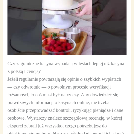
Czy zagraniczne kasyna wypadają w testach lepiej niż kasyna
z polską licencją?
Jeżeli regularnie powtarzają się opinie o szybkich wypłatach
— czy odwrotnie — o powolnym procesie weryfikacji
tożsamości, to coś musi być na rzeczy. Aby dowiedzieć się
prawdziwych informacji o kasynach online, nie trzeba
osobiście przeprowadzać kontroli, ryzykując pieniądze i dane
osobowe. Wystarczy znaleźć szczegółową recenzję, w której
eksperci zebrali już wszystko, czego potrzebujesz do
obiektywnego wyboru. Nasz zespół dokłada wszelkich starań,