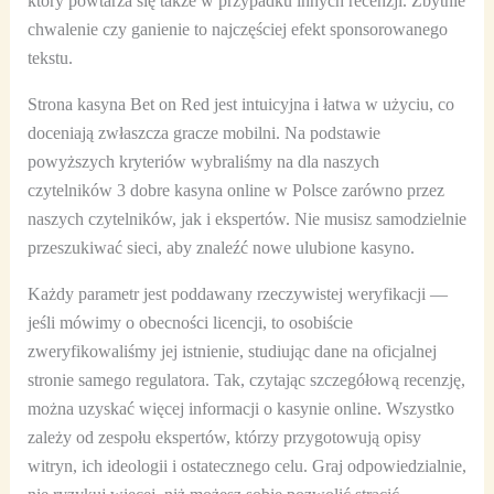
który powtarza się także w przypadku innych recenzji. Zbytnie
chwalenie czy ganienie to najczęściej efekt sponsorowanego
tekstu.
Strona kasyna Bet on Red jest intuicyjna i łatwa w użyciu, co
doceniają zwłaszcza gracze mobilni. Na podstawie
powyższych kryteriów wybraliśmy na dla naszych
czytelników 3 dobre kasyna online w Polsce zarówno przez
naszych czytelników, jak i ekspertów. Nie musisz samodzielnie
przeszukiwać sieci, aby znaleźć nowe ulubione kasyno.
Każdy parametr jest poddawany rzeczywistej weryfikacji —
jeśli mówimy o obecności licencji, to osobiście
zweryfikowaliśmy jej istnienie, studiując dane na oficjalnej
stronie samego regulatora. Tak, czytając szczegółową recenzję,
można uzyskać więcej informacji o kasynie online. Wszystko
zależy od zespołu ekspertów, którzy przygotowują opisy
witryn, ich ideologii i ostatecznego celu. Graj odpowiedzialnie,