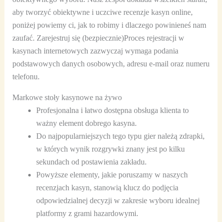
aby tworzyć obiektywne i uczciwe recenzje kasyn online,
poniżej powiemy ci, jak to robimy i dlaczego powinieneś nam
zaufać. Zarejestruj się (bezpiecznie)Proces rejestracji w
kasynach internetowych zazwyczaj wymaga podania
podstawowych danych osobowych, adresu e-mail oraz numeru
telefonu.
Markowe stoły kasynowe na żywo
Profesjonalna i łatwo dostępna obsługa klienta to
ważny element dobrego kasyna.
Do najpopularniejszych tego typu gier należą zdrapki,
w których wynik rozgrywki znany jest po kilku
sekundach od postawienia zakładu.
Powyższe elementy, jakie poruszamy w naszych
recenzjach kasyn, stanowią klucz do podjęcia
odpowiedzialnej decyzji w zakresie wyboru idealnej
platformy z grami hazardowymi.